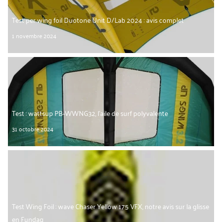
Test per wing foil Duotone Unit D/Lab 2024 : avis complet
1 novembre 2024
Test : wattsup PB-WWNG32, l’aile de surf polyvalente
31 octobre 2024
Test Wing Foil : wave Chaser Yellow 175 VFX, notre avis sur la glisse
en Fundag