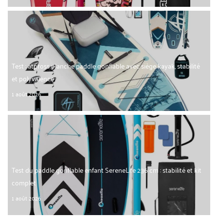
Test : atpross planche paddle gonflable avec siège kayak, stabilité
et polyvalence
1 août 2026
Test du paddle gonflable enfant SereneLife 236 cm : stabilité et kit
complet
1 août 2026