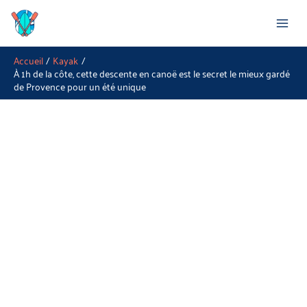
Aller
Rechercher
au
contenu
Accueil
Kayak
À 1h de la côte, cette descente en canoë est le secret le mieux gardé
de Provence pour un été unique