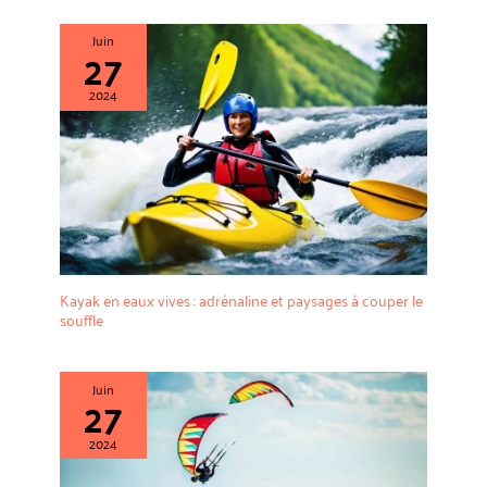
Juin
27
2024
Kayak en eaux vives : adrénaline et paysages à couper le
souffle
Juin
27
2024