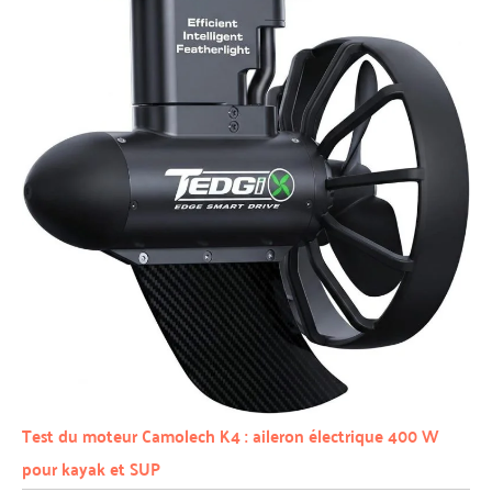
Test du moteur Camolech K4 : aileron électrique 400 W
pour kayak et SUP