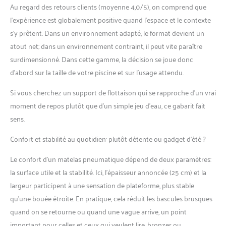
Au regard des retours clients (moyenne 4,0/5), on comprend que
D'UTILISATION: Nous
recommandons de ne pas
l’expérience est globalement positive quand l’espace et le contexte
laisser le bouee au soleil
s’y prêtent. Dans un environnement adapté, le format devient un
lorsqu'il n'est pas utilisé
atout net; dans un environnement contraint, il peut vite paraître
afin d'éviter
surdimensionné. Dans cette gamme, la décision se joue donc
d'endommager la surface.
Il peut supporter un poids
d’abord sur la taille de votre piscine et sur l’usage attendu.
maximum de 125 kg.
Si vous cherchez un support de flottaison qui se rapproche d’un vrai
moment de repos plutôt que d’un simple jeu d’eau, ce gabarit fait
sens.
Confort et stabilité au quotidien: plutôt détente ou gadget d’été ?
Le confort d’un matelas pneumatique dépend de deux paramètres:
la surface utile et la stabilité. Ici, l’épaisseur annoncée (25 cm) et la
largeur participent à une sensation de plateforme, plus stable
qu’une bouée étroite. En pratique, cela réduit les bascules brusques
quand on se retourne ou quand une vague arrive, un point
important pour celles et ceux qui veulent lire, bronzer ou