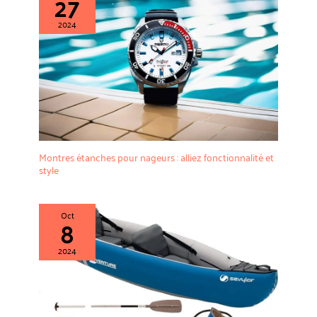
27
2024
Montres étanches pour nageurs : alliez fonctionnalité et
style
Oct
8
2024