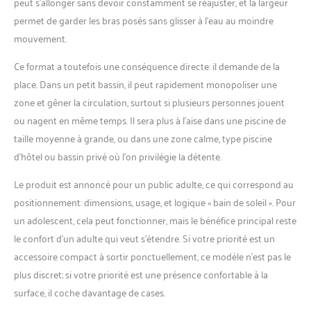
peut s’allonger sans devoir constamment se réajuster, et la largeur
également d'un oreiller
permet de garder les bras posés sans glisser à l’eau au moindre
amovible sur lequel vous
mouvement.
pouvez vous allonger.
MESURES ET MATÉRIAUX:
Ce format a toutefois une conséquence directe: il demande de la
Le matelas de plage a une
place. Dans un petit bassin, il peut rapidement monopoliser une
taille extra-large, mesurant
205 x 140 x 25 cm, parfaite
zone et gêner la circulation, surtout si plusieurs personnes jouent
pour être partagée par
ou nagent en même temps. Il sera plus à l’aise dans une piscine de
deux personnes. Son
taille moyenne à grande, ou dans une zone calme, type piscine
matériau est en PVC
d’hôtel ou bassin privé où l’on privilégie la détente.
résistant de 0,28 mm.
DOUBLE VALVE
Le produit est annoncé pour un public adulte, ce qui correspond au
D'OUVERTURE: Le bouee
positionnement: dimensions, usage, et logique « bain de soleil ». Pour
piscine adulte est équipé
d'une double valve
un adolescent, cela peut fonctionner, mais le bénéfice principal reste
d'ouverture qui permet un
le confort d’un adulte qui veut s’étendre. Si votre priorité est un
gonflage plus rapide, ce
accessoire compact à sortir ponctuellement, ce modèle n’est pas le
qui le rend plus facile à
plus discret; si votre priorité est une présence confortable à la
gonfler et maintient l'air
plus longtemps.
surface, il coche davantage de cases.
RECOMMANDATIONS