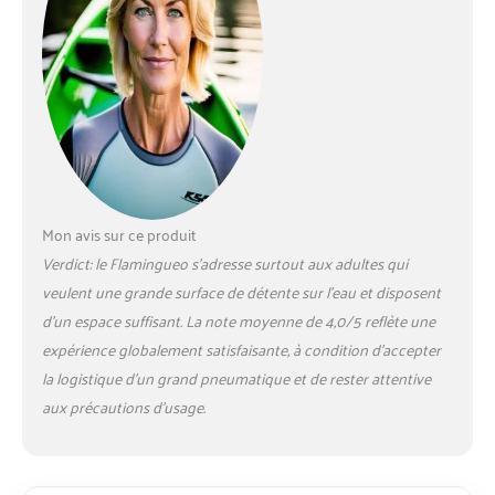
matelas piscine est doté
d'un porte-gobelet qui
vous permet de
savourer votre boisson
préférée tout en
bronzant. Il dispose
également d'un oreiller
amovible sur lequel vous
pouvez vous allonger.
MESURES ET
Mon avis sur ce produit
MATÉRIAUX: Le matelas
de plage a une taille
Verdict: le Flamingueo s’adresse surtout aux adultes qui
extra-large, mesurant
veulent une grande surface de détente sur l’eau et disposent
205 x 140 x 25 cm,
d’un espace suffisant. La note moyenne de 4,0/5 reflète une
parfaite pour être
expérience globalement satisfaisante, à condition d’accepter
partagée par deux
personnes. Son
la logistique d’un grand pneumatique et de rester attentive
matériau est en PVC
aux précautions d’usage.
résistant de 0,28 mm.
DOUBLE VALVE
D'OUVERTURE: Le
bouee piscine adulte est