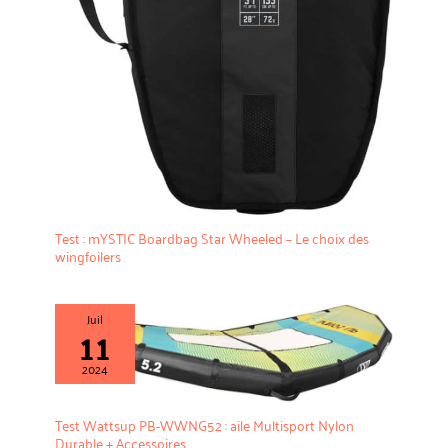
Test : mYSTIC Boardbag Star Wheeled – Le choix des
wingfoilers
Juil
11
2024
Test Wattsup PB-WWNG52 : aile Multisport Nylon
Durable + Accessoires