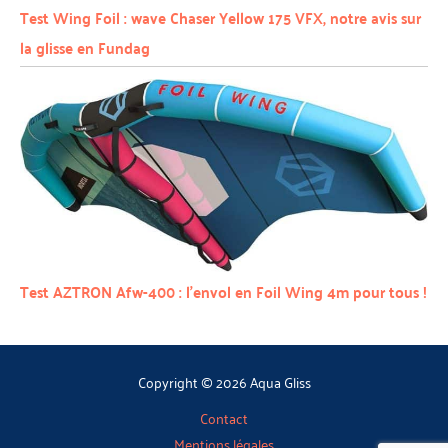
Test Wing Foil : wave Chaser Yellow 175 VFX, notre avis sur
la glisse en Fundag
Test AZTRON Afw-400 : l’envol en Foil Wing 4m pour tous !
Copyright © 2026 Aqua Gliss
Contact
Mentions légales