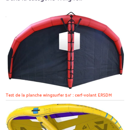
Test de la planche wingsurfer 5㎡ : cerf-volant ERSDM