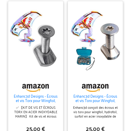
Enhanc3d Designs - Écrous
Enhanc3d Designs - Écrous
et vis Torx pour Wingfoil,
et vis Torx pour Wingfoil,
Hydrofoil, Surfoil en Acier
Hydrofoil, Surfoil en acier
✅ 【KIT DE VIS ET ÉCROUS
Enhanc3d conçoit des écrous et
Inoxydable de qualité Marine
inoxydable de qualité marine
TORX EN ACIER INOXYDABLE
vis torx pour wingfoil, hydrofoil,
MARIN】 Kit de vis et écrous
surfoil en acier inoxydable de
TorX en acier inoxydable marin,
qualité marine… DES NOISETTES
spécialement conçu pour les
Améliorer les conceptions 3D
25,00 €
25,00 €
hydrofoils et les wingfoils. ✅