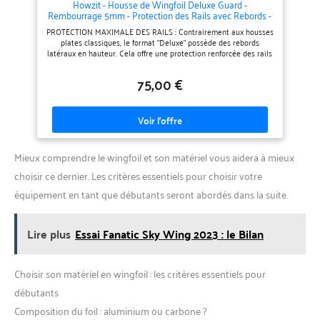
Howzit - Housse de Wingfoil Deluxe Guard -
Rembourrage 5mm - Protection des Rails avec Rebords -
Ouverture pour Foil Intégrée - Polyester 600D Ultra-
PROTECTION MAXIMALE DES RAILS : Contrairement aux housses
Résistant - Noir/Gris (5'0)
plates classiques, le format "Deluxe" possède des rebords
latéraux en hauteur. Cela offre une protection renforcée des rails
de votre planche contre les chocs et facilite le choix de la taille.
OUVERTURE SPÉCIALE FOIL : Gagnez du temps sur le spot !
75,00 €
Grâce à l'ouverture centrale à scratch, vous pouvez glisser votre
planche dans la housse sans avoir à démonter votre foil. Pratique,
rapide et efficace. ROBUSTESSE 600D & DURABILITÉ : Fabriquée
en polyester 600D haute densité, cette housse résiste aux
déchirements, aux UV et à l'eau. Les zips larges et les coutures
doublées garantissent une longévité exceptionnelle pour tous
vos déplacements. REMBOURRAGE ÉPAIS 5MM : Un rembourrage
Mieux comprendre le wingfoil et son matériel vous aidera à mieux
haute densité de 5 mm protège intégralement votre planche
contre les impacts durant le transport en voiture ou le stockage.
choisir ce dernier. Les critères essentiels pour choisir votre
L'intérieur en "Silver Lining" assure une isolation thermique
optimale. TRANSPORT FACILE & RANGEMENT : Équipée de 3
équipement en tant que débutants seront abordés dans la suite.
poignées (centrale, latérale et bandoulière épaule) pour un
transport confortable. Une pochette intérieure intégrée permet
de ranger vos accessoires (visserie, clés, nuts de foil).
Lire plus
Essai Fanatic Sky Wing 2023 : le Bilan
Choisir son matériel en wingfoil : les critères essentiels pour
débutants
Composition du foil : aluminium ou carbone ?