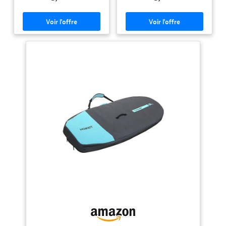
【FABRIQUÉ EN ACIER
INOXYDABLE MARIN 316 DE
HAUTE QUALITÉ】 Fabriqué en
acier inoxydable marin 316 de
haute qualité et résistance pour
une durabilité exceptionnelle
dans des environnements marins
exigeants. ✅ 【VIS ET ÉCROUS
M6】 ✅ 【COMPATIBILITÉ
GARANTIE AVEC LA PLUPART
DES PLANCHES DE WINGFOIL】
Compatibilité garantie avec la
plupart des planches de wingfoil,
surf foil ou windfoil disponibles
sur le marché. ✅ 【COMPREND
UNE VARIETÉ DE VIS DE
DIFFÉRENTES TAILLES】
Comprend une variété de vis de
différentes tailles et formes pour
assurer la compatibilité avec
votre système.