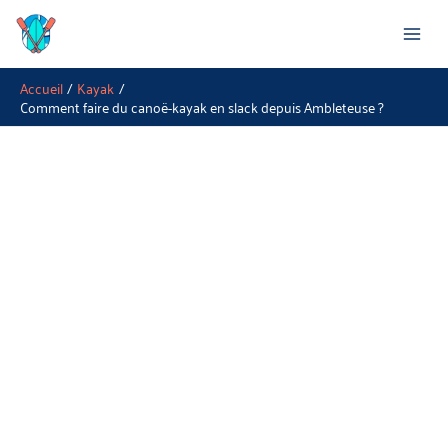
Aller
Rechercher
au
contenu
Accueil
Kayak
Comment faire du canoë-kayak en slack depuis Ambleteuse ?