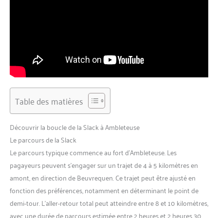
Table des matières
Découvrir la boucle de la Slack à Ambleteuse
Le parcours de la Slack
Le parcours typique commence au fort d’Ambleteuse. Les
pagayeurs peuvent s’engager sur un trajet de 4 à 5 kilomètres en
amont, en direction de Beuvrequen. Ce trajet peut être ajusté en
fonction des préférences, notamment en déterminant le point de
demi-tour. L’aller-retour total peut atteindre entre 8 et 10 kilomètres,
avec une durée de parcours estimée entre 2 heures et 2 heures 30,