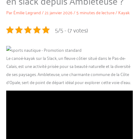
en slack depuis Ambleteuse ?
Par
Émilie Legrand
/
21 janvier 2026
/
5 minutes de lecture
/
Kayak
5/5 - (7 votes)
Le canoë-kayak sur la Slack, un fleuve côtier situé dans le Pas-de-
Calais, est une activité prisée pour sa beauté naturelle et la diversité
de ses paysages. Ambleteuse, une charmante commune de la Côte
d’Opale, sert de point de départ idéal pour explorer cette voie d’eau.