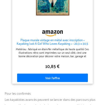
Plaque murale vintage en métal avec inscription «
Kayaking Just A Girl Who Loves Kayaking » - 20,3 x 30,5
cm
Matériau : fabriqué en étain/fer métallique de haute qualité Ces
illustrations rétro sont imprimées sur un seul côté, c'est une
bonne décoration pour décorer votre maison, bar, garage et
rendre la maison plus attrayante. Chaque coin de cette plaque
décorative en métal est bordée, de sorte qu'elle ne rayera pas
10,85 €
votre doigt lorsque vous l'utilisez, de sorte que vous pouvez
l'utiliser en toute sécurité. Facile à installer, chaque coin a un
trou rond, peut être installé avec des clous, des clips, opération
simple. Peut être mis en mesa, ou accroché au mur. Plaque en
métal pour décoration de maison, bar, garage, club, garage,
restaurant, café, etc
Pour les confirmés
Les kayakistes avancés peuvent se lancer dans des parcours plus