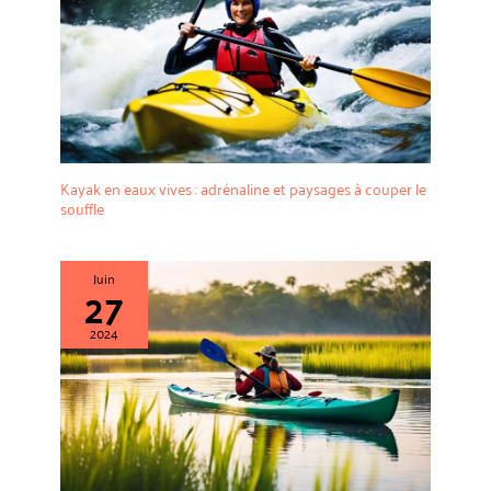
Kayak en eaux vives : adrénaline et paysages à couper le
souffle
Juin
27
2024