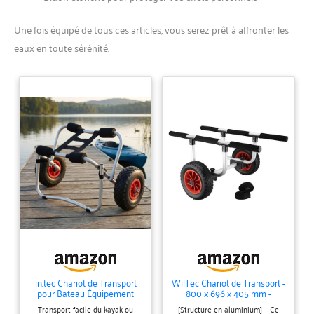
Une fois équipé de tous ces articles, vous serez prêt à affronter les
eaux en toute sérénité.
in.tec Chariot de Transport
WilTec Chariot de Transport -
pour Bateau Équipement
800 x 696 x 405 mm -
Pliable Canoë Kayak avec
Largeur réglable 310 mm -
Transport facile du kayak ou
[Structure en aluminium] – Ce
Roues et Sangle Capacité de
Charge 90 kg - en Aluminium