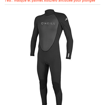
Test : masque et palmes AosDero antibuée pour plongée