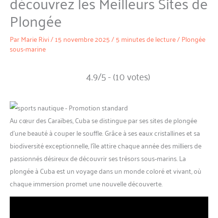
découvrez les Meilleurs Sites de
Plongée
Par
Marie Rivi
/
15 novembre 2025
/
5 minutes de lecture
/
Plongée
sous-marine
4.9/5 - (10 votes)
Au cœur des Caraïbes, Cuba se distingue par ses sites de plongée
d’une beauté à couper le souffle. Grâce à ses eaux cristallines et sa
biodiversité exceptionnelle, l’île attire chaque année des milliers de
passionnés désireux de découvrir ses trésors sous-marins. La
plongée à Cuba est un voyage dans un monde coloré et vivant, où
chaque immersion promet une nouvelle découverte.