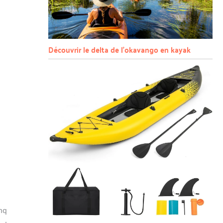
Découvrir le delta de l’okavango en kayak
inq