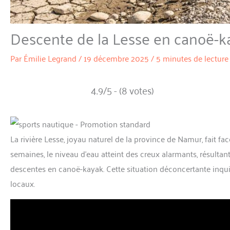
Descente de la Lesse en canoë-k
Par
Émilie Legrand
/
19 décembre 2025
/
5 minutes de lecture
4.9/5 - (8 votes)
La rivière Lesse, joyau naturel de la province de Namur, fait fa
semaines, le niveau d’eau atteint des creux alarmants, résulta
descentes en canoë-kayak. Cette situation déconcertante inqui
locaux.