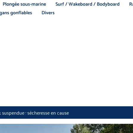
Plongée sous-marine
Surf / Wakeboard / Bodyboard
R
ans gonflables
Divers
k suspendue : sécheresse en cause