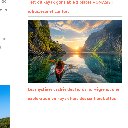
n de
Test du kayak gonflable 2 places HOMASIS :
e la
robustesse et confort
eurs
,
Les mystères cachés des fjords norvégiens : une
exploration en kayak hors des sentiers battus