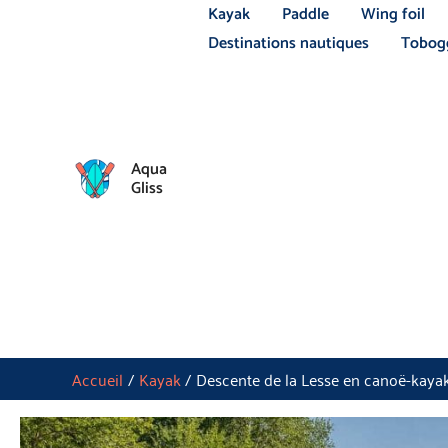
Aller
Kayak
Paddle
Wing foil
au
Destinations nautiques
Tobogg
contenu
Aqua
Gliss
Accueil
Kayak
Descente de la Lesse en canoë-kaya