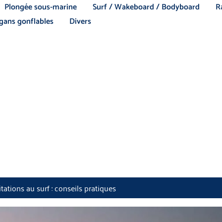
Plongée sous-marine
Surf / Wakeboard / Bodyboard
R
ans gonflables
Divers
ritations au surf : conseils pratiques