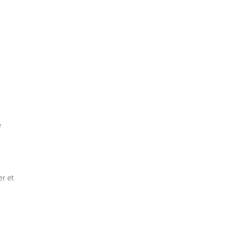
e
er et