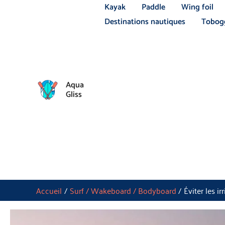
Aller
Kayak
Paddle
Wing foil
au
Destinations nautiques
Tobogg
contenu
Aqua
Gliss
Accueil
Surf / Wakeboard / Bodyboard
Éviter les ir