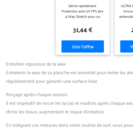
Lycra pour Homme Ne
en Lyc
Sèche rapidement.
ULTRA 
Cause Pas d'irritations
XL,
Protection anti-UV FPS 50+.
innov
L Noir
4 Way Stretch pour un
extensibl
maximum de liberté de
couvre-o
31,44 €
mouvement. Sans coutures
doté d’
sous les manches qui
doux, ex
permet une totale liberté de
rend l
mouvements.
pour la 
et confo
de longu
COMPLÈ
Entretien rigoureux de la wax
autou
oreille
Entretenir la wax de sa planche est essentiel pour éviter les 
sans 
régulièrement pour garantir une surface lisse.
l’équidé
respira
réduire 
Rinçage après chaque session
trous so
assur
Il est impératif de rincer les lycras et maillots après chaque s
parfai
rêchir les tissus, augmentant le risque d’irritation.
prot
inter
insect
En intégrant ces mesures dans votre routine de surf, vous pouve
AJUSTE