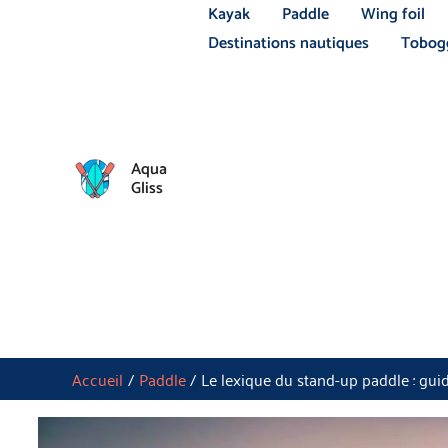
Aller
Kayak
Paddle
Wing foil
au
Destinations nautiques
Tobogg
contenu
Aqua
Gliss
Accueil
Paddle
Le lexique du stand-up paddle : gu