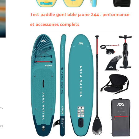
Test paddle gonflable jaune 244 : performance
et accessoires complets
es
er