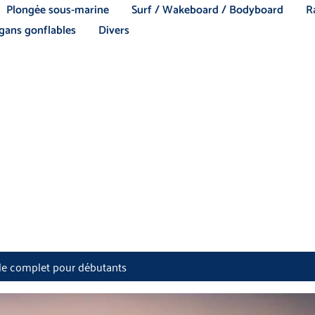
Plongée sous-marine
Surf / Wakeboard / Bodyboard
R
ans gonflables
Divers
ide complet pour débutants