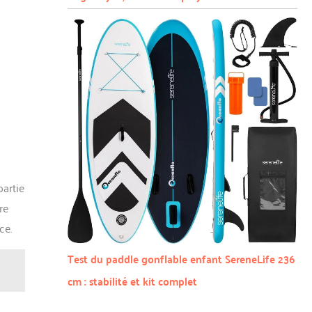
partie
re
ce.
Test du paddle gonflable enfant SereneLife 236
cm : stabilité et kit complet