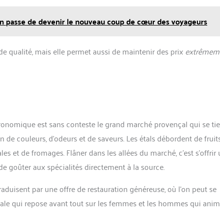
en passe de devenir le nouveau coup de cœur des voyageurs
e qualité, mais elle permet aussi de maintenir des prix
extrêmem
tronomique est sans conteste le grand marché provençal qui se ti
 de couleurs, d’odeurs et de saveurs. Les étals débordent de fruits
es et de fromages. Flâner dans les allées du marché, c’est s’offrir
 de goûter aux spécialités directement à la source.
raduisent par une offre de restauration généreuse, où l’on peut se
locale qui repose avant tout sur les femmes et les hommes qui ani