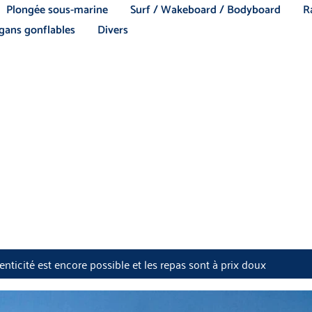
Plongée sous-marine
Surf / Wakeboard / Bodyboard
R
ans gonflables
Divers
nticité est encore possible et les repas sont à prix doux