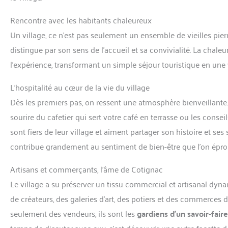
Rencontre avec les habitants chaleureux
Un village, ce n’est pas seulement un ensemble de vieilles pie
distingue par son sens de l’accueil et sa convivialité. La chal
l’expérience, transformant un simple séjour touristique en une 
L’hospitalité au cœur de la vie du village
Dès les premiers pas, on ressent une atmosphère bienveillante. 
sourire du cafetier qui sert votre café en terrasse ou les consei
sont fiers de leur village et aiment partager son histoire et ses 
contribue grandement au sentiment de bien-être que l’on épro
Artisans et commerçants, l’âme de Cotignac
Le village a su préserver un tissu commercial et artisanal dyn
de créateurs, des galeries d’art, des potiers et des commerces
seulement des vendeurs, ils sont les
gardiens d’un savoir-faire
temps de discuter avec eux, c’est découvrir une autre facette d