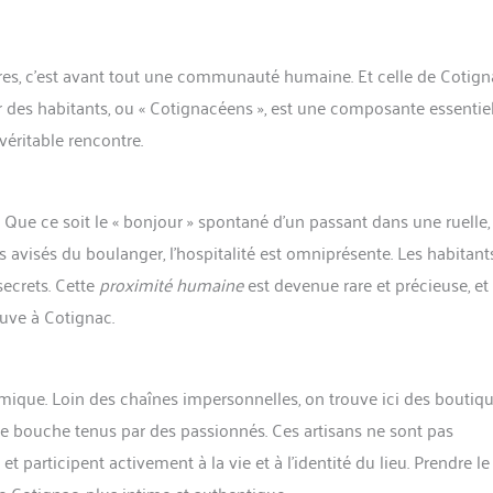
rres, c’est avant tout une communauté humaine. Et celle de Cotign
eur des habitants, ou « Cotignacéens », est une composante essentie
véritable rencontre.
Que ce soit le « bonjour » spontané d’un passant dans une ruelle, 
ls avisés du boulanger, l’hospitalité est omniprésente. Les habitant
secrets. Cette
proximité humaine
est devenue rare et précieuse, et 
uve à Cotignac.
amique. Loin des chaînes impersonnelles, on trouve ici des boutiq
 de bouche tenus par des passionnés. Ces artisans ne sont pas
et participent activement à la vie et à l’identité du lieu. Prendre le
e Cotignac, plus intime et authentique.