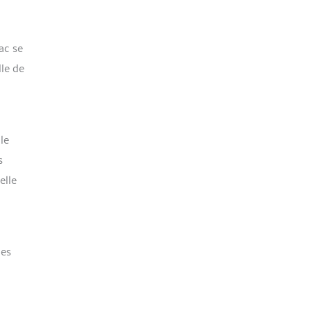
ac se
lle de
le
s
elle
ues