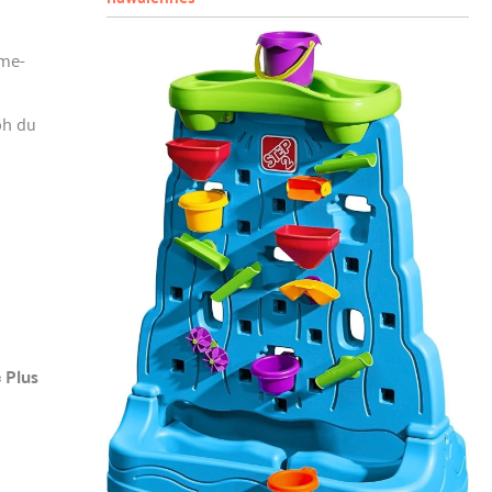
ame-
eph du
« Plus