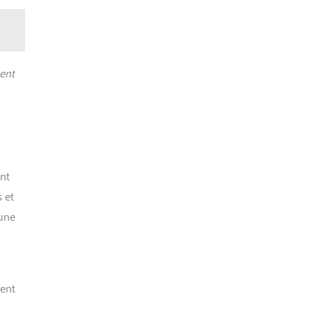
ent
ent
 et
 une
ment