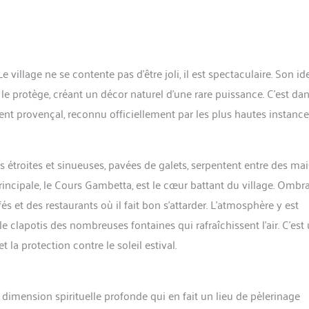
village ne se contente pas d’être joli, il est spectaculaire. Son id
 le protège, créant un décor naturel d’une rare puissance. C’est da
nt provençal, reconnu officiellement par les plus hautes instance
s étroites et sinueuses, pavées de galets, serpentent entre des ma
principale, le Cours Gambetta, est le cœur battant du village. Omb
és et des restaurants où il fait bon s’attarder. L’atmosphère y est
le clapotis des nombreuses fontaines qui rafraîchissent l’air. C’est
a protection contre le soleil estival.
 dimension spirituelle profonde qui en fait un lieu de pèlerinage