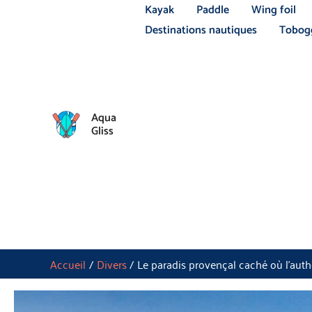
Aller
Kayak
Paddle
Wing foil
au
Destinations nautiques
Tobogg
contenu
Aqua
Gliss
Accueil
Divers
Le paradis provençal caché où l’authe