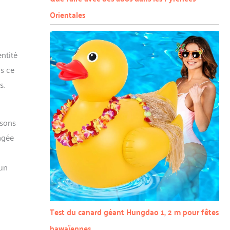
Orientales
entité
ns ce
s.
isons
ragée
 un
Test du canard géant Hungdao 1, 2 m pour fêtes
hawaïennes