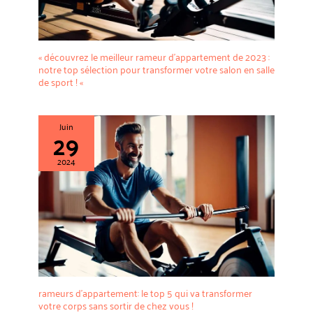
« découvrez le meilleur rameur d’appartement de 2023 :
notre top sélection pour transformer votre salon en salle
de sport ! «
Juin
29
2024
rameurs d’appartement: le top 5 qui va transformer
votre corps sans sortir de chez vous !