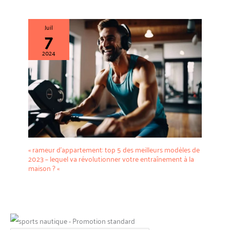
Juil
7
2024
« rameur d’appartement: top 5 des meilleurs modèles de
2023 – lequel va révolutionner votre entraînement à la
maison ? «