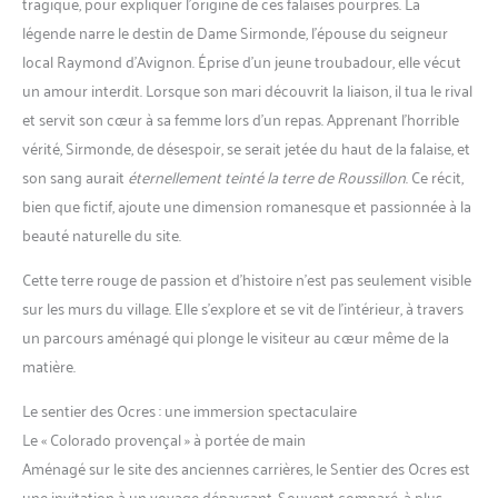
tragique, pour expliquer l’origine de ces falaises pourpres. La
légende narre le destin de Dame Sirmonde, l’épouse du seigneur
local Raymond d’Avignon. Éprise d’un jeune troubadour, elle vécut
un amour interdit. Lorsque son mari découvrit la liaison, il tua le rival
et servit son cœur à sa femme lors d’un repas. Apprenant l’horrible
vérité, Sirmonde, de désespoir, se serait jetée du haut de la falaise, et
son sang aurait
éternellement teinté la terre de Roussillon
. Ce récit,
bien que fictif, ajoute une dimension romanesque et passionnée à la
beauté naturelle du site.
Cette terre rouge de passion et d’histoire n’est pas seulement visible
sur les murs du village. Elle s’explore et se vit de l’intérieur, à travers
un parcours aménagé qui plonge le visiteur au cœur même de la
matière.
Le sentier des Ocres : une immersion spectaculaire
Le « Colorado provençal » à portée de main
Aménagé sur le site des anciennes carrières, le Sentier des Ocres est
une invitation à un voyage dépaysant. Souvent comparé, à plus