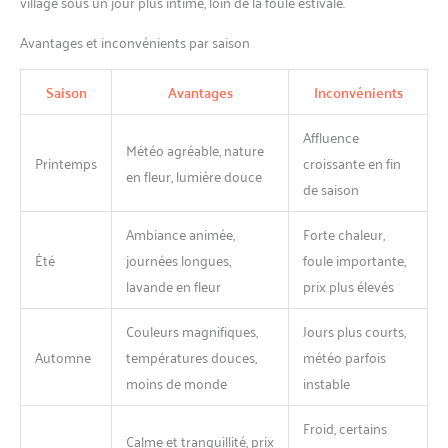
village sous un jour plus intime, loin de la foule estivale.
Avantages et inconvénients par saison
Saison
Avantages
Inconvénients
Affluence
Météo agréable, nature
Printemps
croissante en fin
en fleur, lumière douce
de saison
Ambiance animée,
Forte chaleur,
Été
journées longues,
foule importante,
lavande en fleur
prix plus élevés
Couleurs magnifiques,
Jours plus courts,
Automne
températures douces,
météo parfois
moins de monde
instable
Froid, certains
Calme et tranquillité, prix