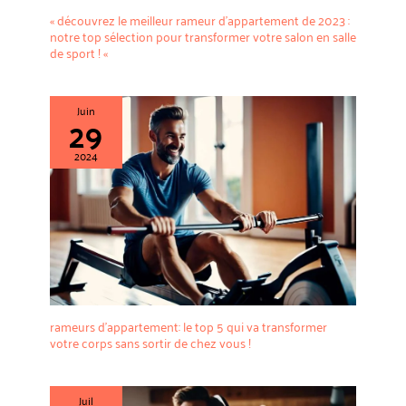
« découvrez le meilleur rameur d’appartement de 2023 :
notre top sélection pour transformer votre salon en salle
de sport ! «
Juin
29
2024
rameurs d’appartement: le top 5 qui va transformer
votre corps sans sortir de chez vous !
Juil