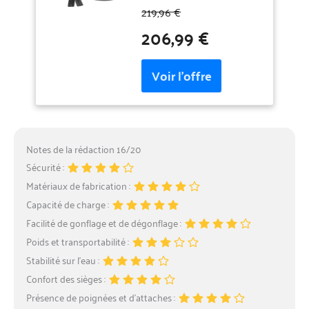
de l'emballage de l'article:
d’enfant. Il suffit de retirer la
219,96 €
60.96 L x 27.94 H x 28.7 W
protection, de placer le
206,99 €
(centimeters) EXCURSION 4
patch sur la zone
BOAT SET
endommagée et de presser
fermement. Les patchs
s’adaptent parfaitement
sans déformation ni résidu
visible, ce qui permet de
réaliser des réparations
discrètes et durables sur vos
objets. Imperméable et
Notes de la rédaction 16/20
Résistant aux Températures
Sécurité :
:Ces patchs sont conçus
Matériaux de fabrication :
pour être imperméables et
Capacité de charge :
peuvent résister à de
nombreux lavages ou
Facilité de gonflage et de dégonflage :
immersions. Vous n’aurez
Poids et transportabilité :
plus à vous soucier de
Stabilité sur l’eau :
l’infiltration d’eau à travers
Confort des sièges :
les fentes ou les trous,
garantissant ainsi la
Présence de poignées et d’attaches :
protection de vos