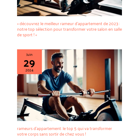
« découvrez le meilleur rameur d’appartement de 2023 :
notre top sélection pour transformer votre salon en salle
de sport ! «
Juin
29
2024
rameurs d’appartement: le top 5 qui va transformer
votre corps sans sortir de chez vous !