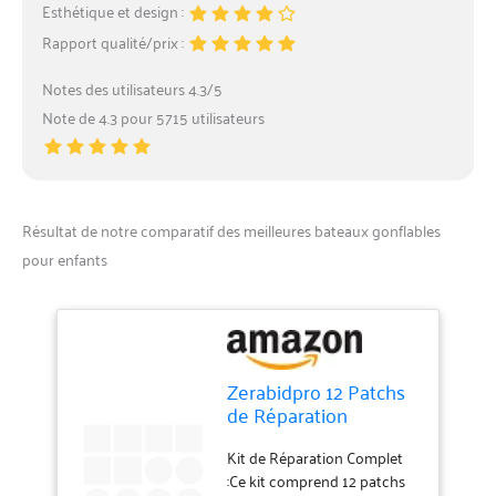
Esthétique et design :
équipements dans toutes les
Rapport qualité/prix :
conditions. Polyvalence
d’Utilisation :Les patchs sont
Notes des utilisateurs 4.3/5
idéaux pour réparer une
multitude d’articles tels que
Note de 4.3 pour 5715 utilisateurs
les tentes de camping, les
vestes, les auvents, et divers
produits gonflables, y
compris les matelas
Résultat de notre comparatif des meilleures bateaux gonflables
pneumatiques et les
bateaux. Prolongez la durée
pour enfants
de vie de vos équipements
tout en assurant votre
confort lors de vos sorties.
Zerabidpro 12 Patchs
de Réparation
Transparent
Imperméable en TPU
Kit de Réparation Complet
– Autocollants pour
:Ce kit comprend 12 patchs