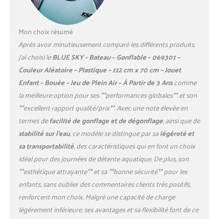
réparations. Application
Facile et Efficace
:L’application est un jeu
Mon choix résumé
d’enfant. Il suffit de retirer la
Après avoir minutieusement comparé les différents produits,
protection, de placer le
j’ai choisi le
BLUE SKY – Bateau – Gonflable – 069301 –
patch sur la zone
Couleur Aléatoire – Plastique – 112 cm x 70 cm – Jouet
endommagée et de presser
fermement. Les patchs
Enfant – Bouée – Jeu de Plein Air – À Partir de 3 Ans
comme
s’adaptent parfaitement
la meilleure option pour ses **performances globales** et son
sans déformation ni résidu
**excellent rapport qualité/prix**. Avec une note élevée en
visible, ce qui permet de
termes de
facilité de gonflage et de dégonflage
, ainsi que de
réaliser des réparations
stabilité sur l’eau
, ce modèle se distingue par sa
légèreté et
discrètes et durables sur vos
objets. Imperméable et
sa transportabilité
, des caractéristiques qui en font un choix
Résistant aux Températures
idéal pour des journées de détente aquatique. De plus, son
:Ces patchs sont conçus
**esthétique attrayante** et sa **bonne sécurité** pour les
pour être imperméables et
enfants, sans oublier des commentaires clients très positifs,
peuvent résister à de
nombreux lavages ou
renforcent mon choix. Malgré une capacité de charge
immersions. Vous n’aurez
légèrement inférieure, ses avantages et sa flexibilité font de ce
plus à vous soucier de