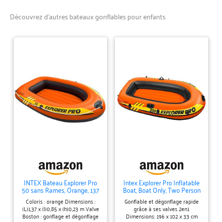
découpés à la taille voulue
Découvrez d’autres bateaux gonflables pour enfants
pour répondre à tous vos
besoins. Matériau Durable et
Résistant :Fabriqués en TPU
de haute qualité, ces patchs
sont très robustes et offrent
une excellente adhérence
ainsi qu’une élasticité
remarquable. Ils sont
adaptés à divers matériaux
comme le PVC, le nylon, le
cuir artificiel et le
caoutchouc, ce qui en fait
l’outil parfait pour toutes vos
réparations. Application
Facile et Efficace
:L’application est un jeu
INTEX Bateau Explorer Pro
Intex Explorer Pro Inflatable
d’enfant. Il suffit de retirer la
50 sans Rames, Orange, 137
Boat, Boat Only, Two Person
protection, de placer le
x 85 x 23 cm
(196 x 102 x 33 cm), Orange
Coloris : orange Dimensions :
Gonflable et dégonflage rapide
patch sur la zone
(L)1,37 x (l)0,85 x (h)0,23 m Valve
grâce à ses valves 2en1
endommagée et de presser
Boston : gonflage et dégonflage
Dimensions: 196 x 102 x 33 cm