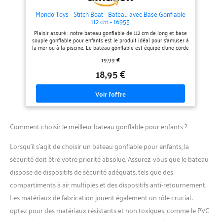
multitude d’articles tels que
Mondo Toys - Stitch Boat - Bateau avec Base Gonflable
les tentes de camping, les
112 cm - 16955
vestes, les auvents, et divers
Plaisir assuré : notre bateau gonflable de 112 cm de long et base
souple gonflable pour enfants est le produit idéal pour s'amuser à
produits gonflables, y
la mer ou à la piscine. Le bateau gonflable est équipé d'une corde
compris les matelas
de remorquage très utile pour tirer l'enfant, assurant ainsi des
19,99 €
pneumatiques et les
heures de plaisir et de rires en toute sécurité Haute qualité -
réalisé avec un matériau PVC thermosoudé qui rend le gommone
18,95 €
bateaux. Prolongez la durée
fort et stable ; il est en outre très facile à gonfler et à dégonfler,
de vie de vos équipements
nous recommandons une pompe à main ou une pompe électrique
pour accélérer le processus Avertissement - utiliser le radeau
tout en assurant votre
toujours sous la surveillance d’un adulte ; ne jamais laisser
confort lors de vos sorties.
l’enfant seul avec le radeau ; il est également conseillé de tenir la
corde toujours bien serrée à la main pendant le remorquage du
radeau Dimensions - le radeau pour enfants mesure 112 cm |
Comment choisir le meilleur bateau gonflable pour enfants ?
poids 300 grammes ; livré avec une boîte pour un rangement
facile une fois dégonflé ; assez compact pour être placé
confortablement dans une valise Idéal comme cadeau - ce radeau
Lorsqu’il s’agit de choisir un bateau gonflable pour enfants, la
pour enfants est parfait à offrir pour toute occasion : Noël,
sécurité doit être votre priorité absolue. Assurez-vous que le bateau
anniversaire ou toute cérémonie ou fête avec ce paquet, vous
ferez toujours une excellente impression
dispose de dispositifs de sécurité adéquats, tels que des
compartiments à air multiples et des dispositifs anti-retournement.
Les matériaux de fabrication jouent également un rôle crucial :
optez pour des matériaux résistants et non toxiques, comme le PVC