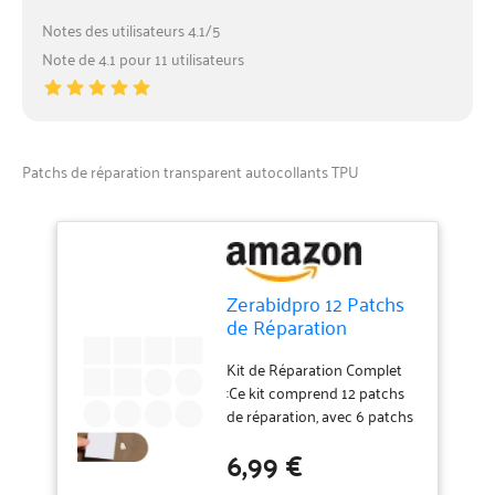
Notes des utilisateurs 4.1/5
Note de 4.1 pour 11 utilisateurs
Patchs de réparation transparent autocollants TPU
Zerabidpro 12 Patchs
de Réparation
Transparent
Imperméable en TPU
Kit de Réparation Complet
– Autocollants pour
:Ce kit comprend 12 patchs
Réparer Tentes,
de réparation, avec 6 patchs
Matelas Gonflables,
carrés de 7 x 7 cm et 6
6,99 €
Doudounes, Bateaux
patchs ronds de 6 cm de
Gonflables et
diamètre. Que ce soit pour