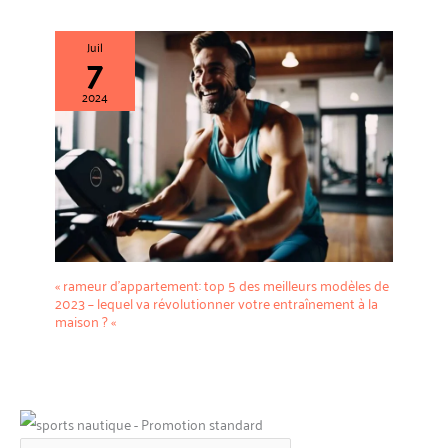
Juil
7
2024
« rameur d’appartement: top 5 des meilleurs modèles de
2023 – lequel va révolutionner votre entraînement à la
maison ? «