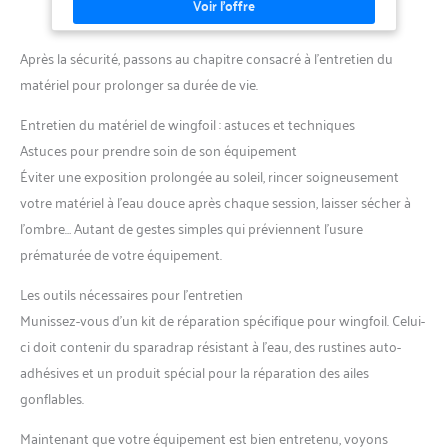
en polyester 600D haute densité, cette housse résiste aux
déchirements, aux UV et à l'eau. Les zips larges et les coutures
doublées garantissent une longévité exceptionnelle pour tous
vos déplacements. REMBOURRAGE ÉPAIS 5MM : Un rembourrage
Après la sécurité, passons au chapitre consacré à l’entretien du
haute densité de 5 mm protège intégralement votre planche
contre les impacts durant le transport en voiture ou le stockage.
matériel pour prolonger sa durée de vie.
L'intérieur en "Silver Lining" assure une isolation thermique
optimale. TRANSPORT FACILE & RANGEMENT : Équipée de 3
Entretien du matériel de wingfoil : astuces et techniques
poignées (centrale, latérale et bandoulière épaule) pour un
transport confortable. Une pochette intérieure intégrée permet
Astuces pour prendre soin de son équipement
de ranger vos accessoires (visserie, clés, nuts de foil).
Éviter une exposition prolongée au soleil, rincer soigneusement
votre matériel à l’eau douce après chaque session, laisser sécher à
l’ombre… Autant de gestes simples qui préviennent l’usure
prématurée de votre équipement.
Les outils nécessaires pour l’entretien
Munissez-vous d’un kit de réparation spécifique pour wingfoil. Celui-
ci doit contenir du sparadrap résistant à l’eau, des rustines auto-
adhésives et un produit spécial pour la réparation des ailes
gonflables.
Maintenant que votre équipement est bien entretenu, voyons