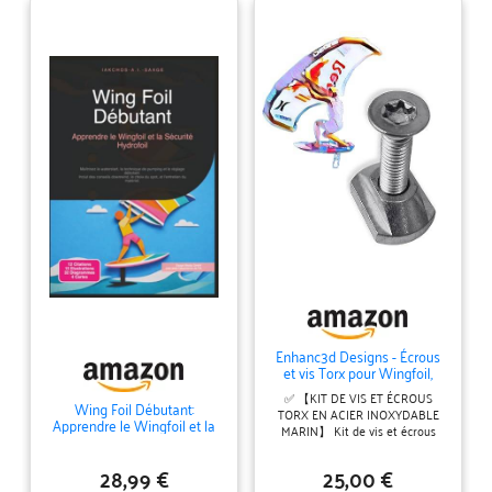
Enhanc3d Designs - Écrous
et vis Torx pour Wingfoil,
Hydrofoil, Surfoil en Acier
✅ 【KIT DE VIS ET ÉCROUS
Inoxydable de qualité Marine
Wing Foil Débutant:
TORX EN ACIER INOXYDABLE
Apprendre le Wingfoil et la
MARIN】 Kit de vis et écrous
Sécurité Hydrofoil
TorX en acier inoxydable marin,
spécialement conçu pour les
28,99 €
25,00 €
hydrofoils et les wingfoils. ✅