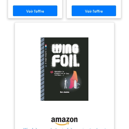
【FABRIQUÉ EN ACIER
INOXYDABLE MARIN 316 DE
HAUTE QUALITÉ】 Fabriqué en
acier inoxydable marin 316 de
haute qualité et résistance pour
une durabilité exceptionnelle
dans des environnements marins
exigeants. ✅ 【VIS ET ÉCROUS
M6】 ✅ 【COMPATIBILITÉ
GARANTIE AVEC LA PLUPART
DES PLANCHES DE WINGFOIL】
Compatibilité garantie avec la
plupart des planches de wingfoil,
surf foil ou windfoil disponibles
sur le marché. ✅ 【COMPREND
UNE VARIETÉ DE VIS DE
DIFFÉRENTES TAILLES】
Comprend une variété de vis de
différentes tailles et formes pour
assurer la compatibilité avec
votre système.