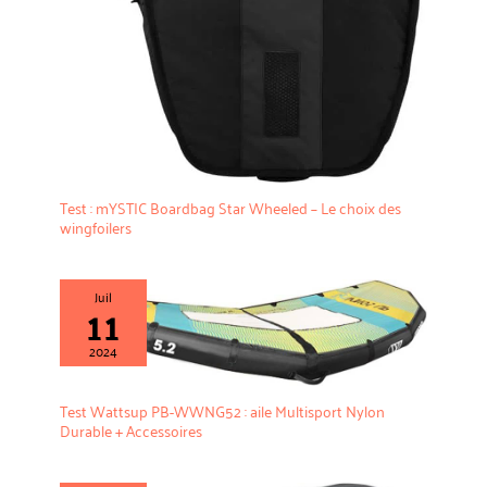
Test : mYSTIC Boardbag Star Wheeled – Le choix des
wingfoilers
Juil
11
2024
Test Wattsup PB-WWNG52 : aile Multisport Nylon
Durable + Accessoires