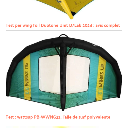
Test per wing foil Duotone Unit D/Lab 2024 : avis complet
Test : wattsup PB-WWNG32, l’aile de surf polyvalente