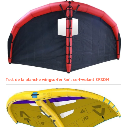
Test de la planche wingsurfer 5㎡ : cerf-volant ERSDM