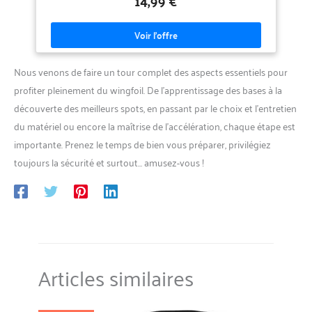
fiable entre la LED, le film pare-vapeur et l'isolant FABRICANT DE
MARQUES - Depuis 40 ans, Paulmann a fait de la lumière sa
passion. KIT – L'ensemble contient 5 entretoises
Nous venons de faire un tour complet des aspects essentiels pour
profiter pleinement du wingfoil. De l’apprentissage des bases à la
découverte des meilleurs spots, en passant par le choix et l’entretien
du matériel ou encore la maîtrise de l’accélération, chaque étape est
importante. Prenez le temps de bien vous préparer, privilégiez
toujours la sécurité et surtout… amusez-vous !
Articles similaires