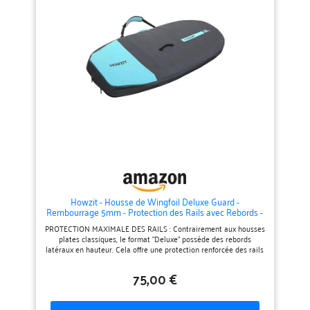
Howzit - Housse de Wingfoil Deluxe Guard -
Rembourrage 5mm - Protection des Rails avec Rebords -
Ouverture pour Foil Intégrée - Polyester 600D Ultra-
PROTECTION MAXIMALE DES RAILS : Contrairement aux housses
Résistant - Noir/Gris (5'6)
plates classiques, le format "Deluxe" possède des rebords
latéraux en hauteur. Cela offre une protection renforcée des rails
de votre planche contre les chocs et facilite le choix de la taille.
OUVERTURE SPÉCIALE FOIL : Gagnez du temps sur le spot !
75,00 €
Grâce à l'ouverture centrale à scratch, vous pouvez glisser votre
planche dans la housse sans avoir à démonter votre foil. Pratique,
rapide et efficace. ROBUSTESSE 600D & DURABILITÉ : Fabriquée