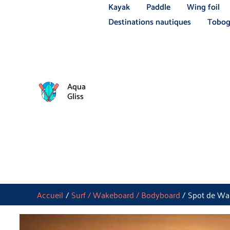
Aller
Kayak
Paddle
Wing foil
au
Destinations nautiques
Tobog
contenu
Aqua
Gliss
Accueil
Surf / Wakeboard / Bodyboard
Spot de Wak