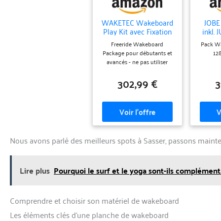
WAKETEC Wakeboard
JOBE
Play Kit avec Fixation
inkl.
Onset, Ensemble pour
Freeride Wakeboard
Pack Wa
débutants et avancés,
Package pour débutants et
12
134 cm 139 cm, Facile
avancés - ne pas utiliser
à Conduire, Poids
pour les obstacles et les
corporel 40-85 kg,
302,99 €
3
rampes ! Continuous Rocker
Enfants Adultes
tolérant, Shape large pour
débutants
moins effort. Ailerons Long
Base Center, quatre rainures
de guidage continues pour
la traction et le contrôle de
la planche Construction
Nous avons parlé des meilleurs spots à Sasser, passons mainte
éprouvée avec surfaces PBT
et PU Lite Core avec
armature en fibre de verre
Longueurs : 139 cm (60-85
Lire plus
Pourquoi le surf et le yoga sont-ils complément
kg), 134 cm (40-70 kg), set
avec fixation OnSet, taille S-
M (EU 34-41) ou L-XL (EU 41-
Comprendre et choisir son matériel de wakeboard
47)
Les éléments clés d’une planche de wakeboard