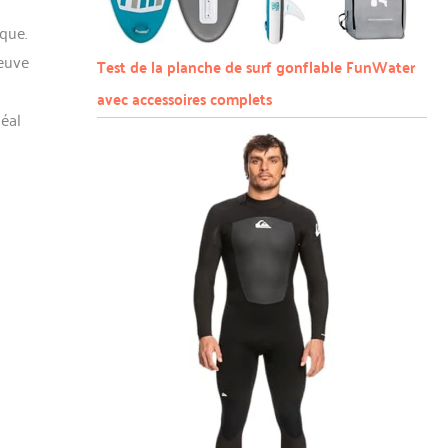
que.
reuve
Test de la planche de surf gonflable FunWater
avec accessoires complets
déal