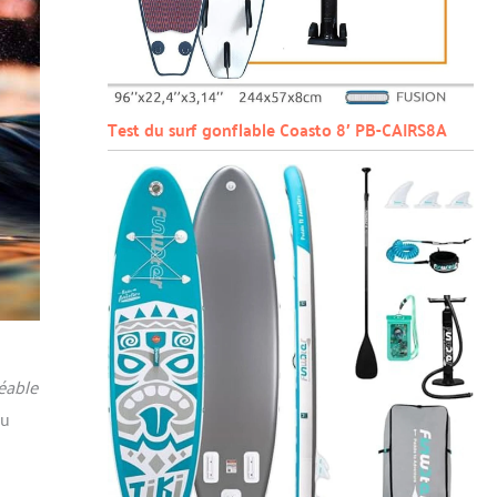
Test du surf gonflable Coasto 8′ PB-CAIRS8A
éable
au