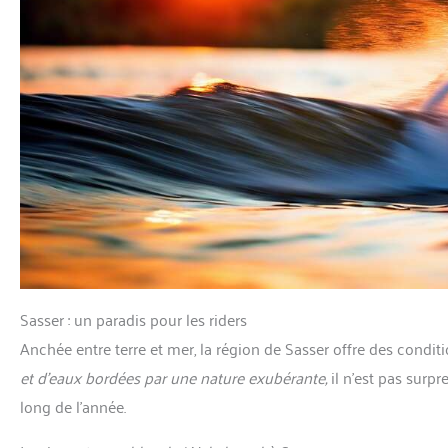
Sasser : un paradis pour les riders
Anchée entre terre et mer, la région de Sasser offre des condi
et d’eaux bordées par une nature exubérante,
il n’est pas surpr
long de l’année.