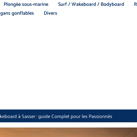
Plongée sous-marine
Surf / Wakeboard / Bodyboard
R
gans gonflables
Divers
eboard à Sasser : guide Complet pour les Passionnés