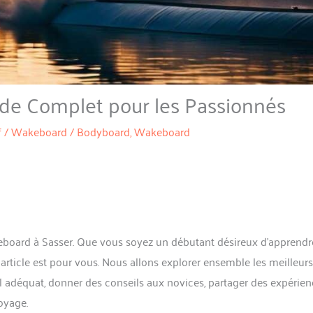
ide Complet pour les Passionnés
f / Wakeboard / Bodyboard
,
Wakeboard
board à Sasser. Que vous soyez un débutant désireux d’apprendr
article est pour vous. Nous allons explorer ensemble les meilleurs
l adéquat, donner des conseils aux novices, partager des expérie
oyage.