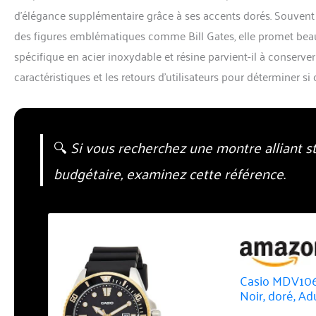
d’élégance supplémentaire grâce à ses accents dorés. Souvent 
des figures emblématiques comme Bill Gates, elle promet beau
spécifique en acier inoxydable et résine parvient-il à conserv
caractéristiques et les retours d’utilisateurs pour déterminer si
🔍
Si vous recherchez une montre alliant st
budgétaire, examinez cette référence.
Casio MDV10
Noir, doré, Ad
en résine ins