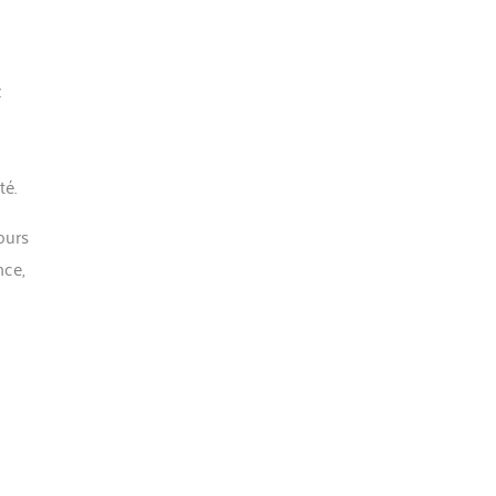
z
té.
ours
nce,