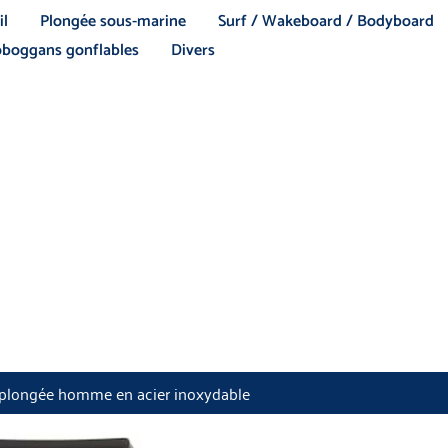
il
Plongée sous-marine
Surf / Wakeboard / Bodyboard
boggans gonflables
Divers
 plongée homme en acier inoxydable