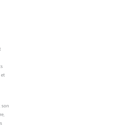
t
ts
 et
t son
e,
ns