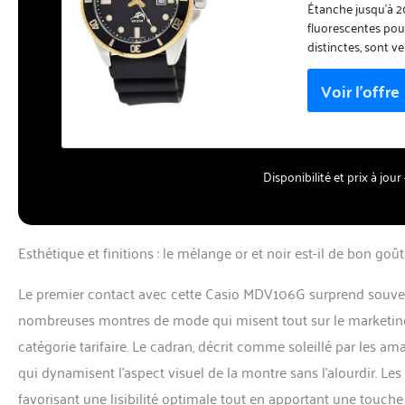
Étanche jusqu'à 2
fluorescentes pour
distinctes, sont v
notamment en ce qu
produit, l'étiqueta
Disponibilité et prix à jo
Esthétique et finitions : le mélange or et noir est-il de bon goût
Le premier contact avec cette Casio MDV106G surprend souvent
nombreuses montres de mode qui misent tout sur le marketing,
catégorie tarifaire. Le cadran, décrit comme soleillé par les am
qui dynamisent l’aspect visuel de la montre sans l’alourdir. Les 
favorisant une lisibilité optimale tout en apportant une touche