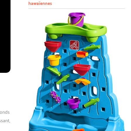
hawaïennes
a
fonds
ssant,