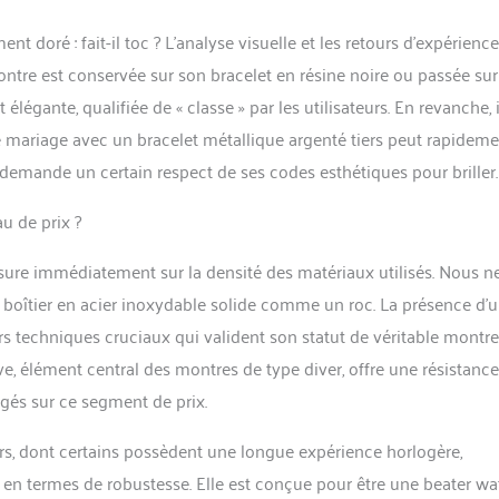
t doré : fait-il toc ? L’analyse visuelle et les retours d’expérience
ontre est conservée sur son bracelet en résine noire ou passée su
élégante, qualifiée de « classe » par les utilisateurs. En revanche, i
le mariage avec un bracelet métallique argenté tiers peut rapidem
 demande un certain respect de ses codes esthétiques pour briller.
u de prix ?
sure immédiatement sur la densité des matériaux utilisés. Nous n
 boîtier en acier inoxydable solide comme un roc. La présence d’
rs techniques cruciaux qui valident son statut de véritable montr
ve, élément central des montres de type diver, offre une résistance
igés sur ce segment de prix.
eurs, dont certains possèdent une longue expérience horlogère,
en termes de robustesse. Elle est conçue pour être une beater wa