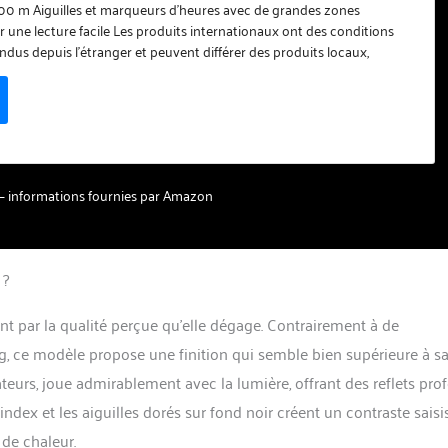
00 m Aiguilles et marqueurs d'heures avec de grandes zones
 une lecture facile Les produits internationaux ont des conditions
endus depuis l'étranger et peuvent différer des produits locaux,
i concerne l'ajustement, la classification par âge et la langue du
ge ou les instructions.
ur – informations fournies par Amazon
 ?
 par la qualité perçue qu’elle dégage. Contrairement à de
 ce modèle propose une finition qui semble bien supérieure à s
ateurs, joue admirablement avec la lumière, offrant des reflets pro
index et les aiguilles dorés sur fond noir créent un contraste saisi
 de chaleur.