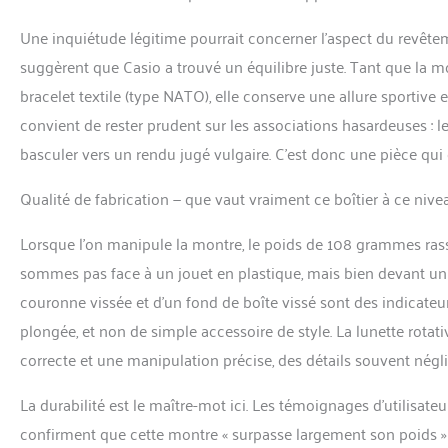
Une inquiétude légitime pourrait concerner l’aspect du revêtemen
suggèrent que Casio a trouvé un équilibre juste. Tant que la m
bracelet textile (type NATO), elle conserve une allure sportive et 
convient de rester prudent sur les associations hasardeuses : 
basculer vers un rendu jugé vulgaire. C’est donc une pièce qui
Qualité de fabrication — que vaut vraiment ce boîtier à ce nivea
Lorsque l’on manipule la montre, le poids de 108 grammes ras
sommes pas face à un jouet en plastique, mais bien devant un
couronne vissée et d’un fond de boîte vissé sont des indicateu
plongée, et non de simple accessoire de style. La lunette rotati
correcte et une manipulation précise, des détails souvent négl
La durabilité est le maître-mot ici. Les témoignages d’utilisat
confirment que cette montre « surpasse largement son poids » 