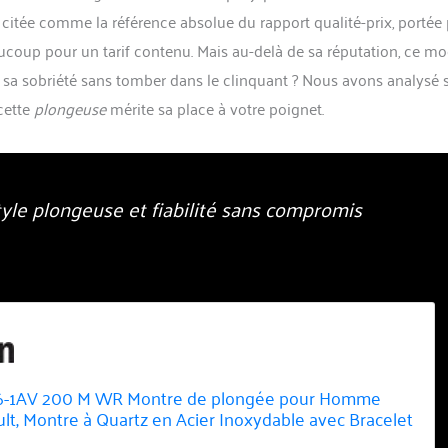
citée comme la référence absolue du rapport qualité-prix, portée 
coup pour un tarif contenu. Mais au-delà de sa réputation, ce mo
er sa sobriété sans tomber dans le clinquant ? Nous avons analysé 
 cette
plongeuse
mérite sa place à votre poignet.
yle plongeuse et fiabilité sans compromis
6-1AV 200 M WR Montre de plongée pour Homme
ult, Montre à Quartz en Acier Inoxydable avec Bracelet
pirée des plongeurs