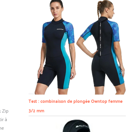
Test : combinaison de plongée Owntop femme
3/2 mm
 Zip
ir à
ne