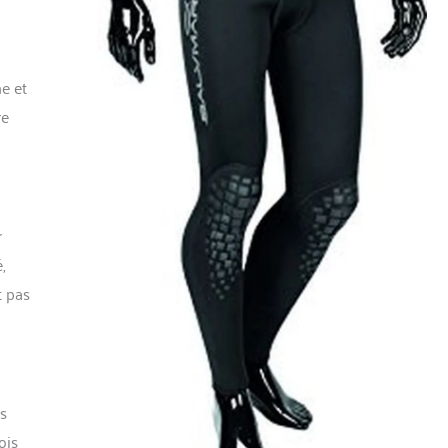
e et
re
r
,
t pas
es
ois