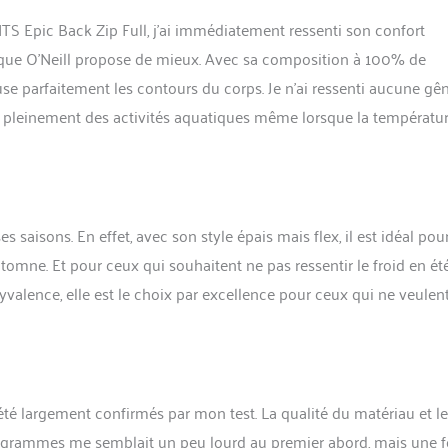
S Epic Back Zip Full, j’ai immédiatement ressenti son confort
arque O’Neill propose de mieux. Avec sa composition à 100% de
e parfaitement les contours du corps. Je n’ai ressenti aucune gên
ter pleinement des activités aquatiques même lorsque la températu
 saisons. En effet, avec son style épais mais flex, il est idéal pou
utomne. Et pour ceux qui souhaitent ne pas ressentir le froid en été
yvalence, elle est le choix par excellence pour ceux qui ne veulen
été largement confirmés par mon test. La qualité du matériau et l
ilogrammes me semblait un peu lourd au premier abord, mais une f