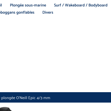
il
Plongée sous-marine
Surf / Wakeboard / Bodyboard
boggans gonflables
Divers
e plongée O’Neill Epic 4/3 mm