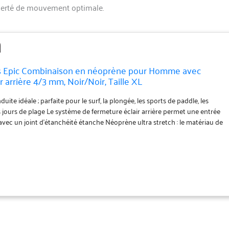
iberté de mouvement optimale.
ts Epic Combinaison en néoprène pour Homme avec
 arrière 4/3 mm, Noir/Noir, Taille XL
te idéale ; parfaite pour le surf, la plongée, les sports de paddle, les
les jours de plage Le système de fermeture éclair arrière permet une entrée
s avec un joint d'étanchéité étanche Néoprène ultra stretch : le matériau de
ncroyablement doux a une sensation supérieure, une flexibilité et une
ée Les coutures sont cousues aveugles et triple colle (GBS) ; empêchent
ugmentent la durabilité du produit Les panneaux pare-feu FluidFlex
ffrent une isolation et une protection supplémentaires contre le froid