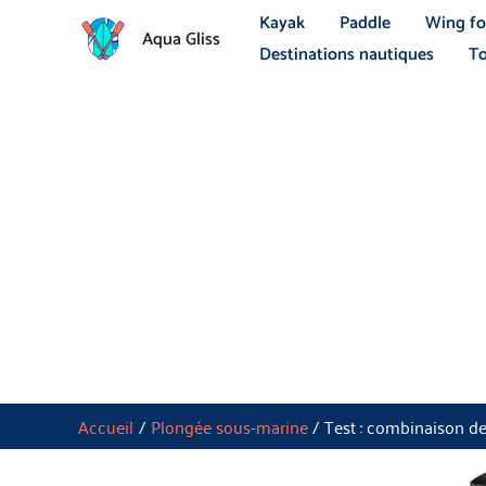
Aller
Kayak
Paddle
Wing fo
Aqua Gliss
au
Destinations nautiques
To
contenu
Accueil
Plongée sous-marine
Test : combinaison d