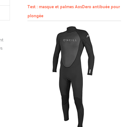
Test : masque et palmes AosDero antibuée pour
plongée
nt
es