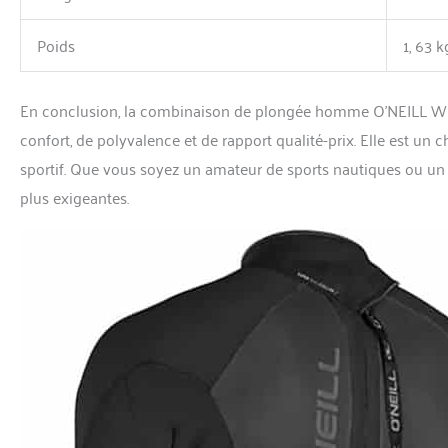
Poids
1, 63 k
En conclusion, la combinaison de plongée homme O’NEILL WET
confort, de polyvalence et de rapport qualité-prix. Elle est un
sportif. Que vous soyez un amateur de sports nautiques ou un 
plus exigeantes.