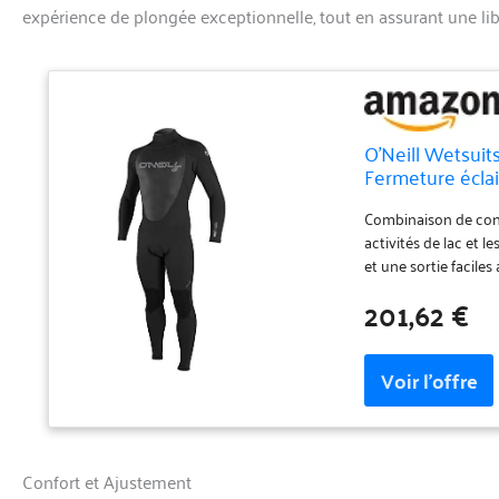
expérience de plongée exceptionnelle, tout en assurant une l
O'Neill Wetsui
Fermeture éclair
Combinaison de condui
activités de lac et 
et une sortie facile
qualité supérieure i
201,62 €
performance amélior
l'eau de sortir et a
résistants au vent o
Confort et Ajustement