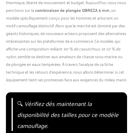
thermique, liberté de mouvement et budget. Aujourd’hui, nous nous
penchons sur la
combinaison de plongée QBREZA 5 mm
, un
modèle spécifiquement conçu pour les hommes et arborant un
motif camouflage distinctif. Alors que le marché est dominé par des
géants historiques, de nouveaux acteurs proposent des alternatives
intéressantes sur les plateformes de e-commerce. Ce modèle, qui
affiche une composition mêlant
90 % de caoutchouc et 10 % de
nylon
, semble se destiner aux amateurs de chasse sous-marine ou
de plongée en eaux tempérées. À travers l’analyse de sa fiche
technique et les retours d’expérience, nous allons déterminer si cet
équipement tient ses promesses face aux exigences du milieu marin.
🔍
Vérifiez dès maintenant la
disponibilité des tailles pour ce modèle
camouflage.