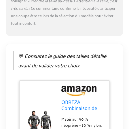
du produit
souligne :
« Prendre la taille au-dessus..Attention à la taille, c’est
très serré. »
Ce commentaire confirme la nécessité d’anticiper
une coupe étroite lors de la sélection du modèle pour éviter
tout inconfort.
💬
Consultez le guide des tailles détaillé
avant de valider votre choix.
QBREZA
Combinaison de
plongée 5MM pour
hommes
Matériau : 90 %
Combinaison de
néoprène + 10 % nylon.