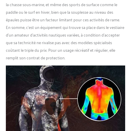
la chasse sous-marine, et même des sports de surface comme le
paddle ou le surf en hiver, bien que la souplesse au niveau des
épaules puisse être un facteur limitant pour ces activités de rame.
En somme, c’est un équipement qui trouve sa place dans le vestiaire
d’un amateur d’activités nautiques variées, à condition d’accepter
que sa technicité ne rivalise pas avec des modèles spécialisés
coûtant le triple du prix. Pour un usage récréatif et régulier, elle
remplit son contrat de protection.