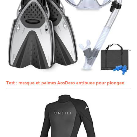
Test : masque et palmes AosDero antibuée pour plongée