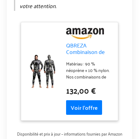
votre attention.
QBREZA
Combinaison de
plongée 5MM pour
hommes
Matériau : 90 %
Combinaison de
néoprène + 10 % nylon.
natation chaude à
Nos combinaisons de
manches longues
plongée sont fabriquées
132,00 €
Deux pièces
en néoprène de qualité
Combinaison
supérieure,
épaisse anti-
principalement offrant
méduses
une isolation thermique,
Combinaison de
une flottabilité, une
pêche Camouflage
protection UV, une
(Couleur : Gris-A,
protection contre
Disponibilité et prix à jour – informations fournies par Amazon
Taille
l'usure et la morsure de