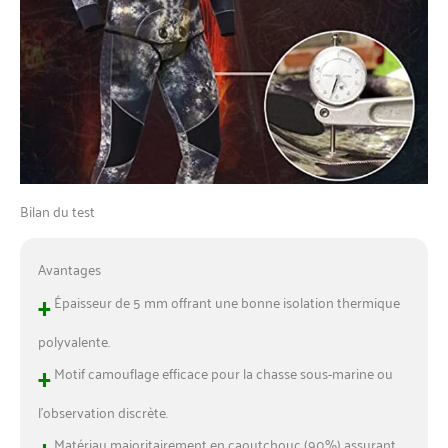
Bilan du test
Avantages
+
Épaisseur de 5 mm offrant une bonne isolation thermique
polyvalente.
+
Motif camouflage efficace pour la chasse sous-marine ou
l’observation discrète.
+
Matériau majoritairement en caoutchouc (90%) assurant