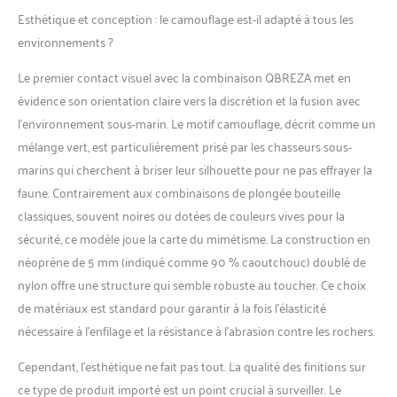
utilisant du néoprène et
Esthétique et conception : le camouflage est-il adapté à tous les
du nylon de 5 mm, elle est
environnements ?
idéale pour vous garder au
chaud et garder la
Le premier contact visuel avec la combinaison QBREZA met en
fonction dans vos sports
évidence son orientation claire vers la discrétion et la fusion avec
nautiques Empêche les UV
de blesser la peau des
l’environnement sous-marin. Le motif camouflage, décrit comme un
enfants, offre une
mélange vert, est particulièrement prisé par les chasseurs sous-
protection solaire UPF
marins qui cherchent à briser leur silhouette pour ne pas effrayer la
50+, vous permet de
faune. Contrairement aux combinaisons de plongée bouteille
profiter du plaisir pour les
sports nautiques. Les
classiques, souvent noires ou dotées de couleurs vives pour la
coutures sont cousues à
sécurité, ce modèle joue la carte du mimétisme. La construction en
l'aveugle et collées triple ;
néoprène de 5 mm (indiqué comme 90 % caoutchouc) doublé de
elles empêchent l'eau de
nylon offre une structure qui semble robuste au toucher. Ce choix
pénétrer et augmentent la
durabilité du produit
de matériaux est standard pour garantir à la fois l’élasticité
nécessaire à l’enfilage et la résistance à l’abrasion contre les rochers.
Cependant, l’esthétique ne fait pas tout. La qualité des finitions sur
ce type de produit importé est un point crucial à surveiller. Le