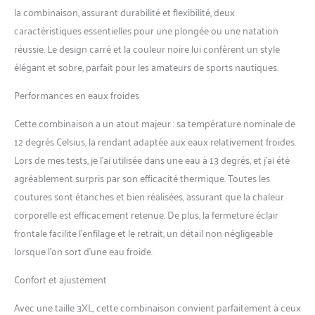
référer aux données de
la combinaison, assurant durabilité et flexibilité, deux
hauteur. Si votre taille et
caractéristiques essentielles pour une plongée ou une natation
votre poids ne sont pas dans
réussie. Le design carré et la couleur noire lui confèrent un style
le même code, veuillez
communiquer avec moi.
élégant et sobre, parfait pour les amateurs de sports nautiques.
Combinaison Isothermique
Performances en eaux froides
Confortable --- Fabriquée
avec du néoprène extensible
Cette combinaison a un atout majeur : sa température nominale de
de qualité supérieure et un
tissu de nylon super
12 degrés Celsius, la rendant adaptée aux eaux relativement froides.
élastique, flexible pour faire
Lors de mes tests, je l’ai utilisée dans une eau à 13 degrés, et j’ai été
des sports nautiques; les
agréablement surpris par son efficacité thermique. Toutes les
combinaisons isothermes en
coutures sont étanches et bien réalisées, assurant que la chaleur
néoprène de 7 mm sont
portées de façon idéale pour
corporelle est efficacement retenue. De plus, la fermeture éclair
les températures inférieures
frontale facilite l’enfilage et le retrait, un détail non négligeable
à 12 °C/53,6 , elles vous
lorsque l’on sort d’une eau froide.
gardent au chaud dans l'eau
froide, protègent votre corps
Confort et ajustement
contre les objets pointus,
méduses, et les créatures
Avec une taille 3XL, cette combinaison convient parfaitement à ceux