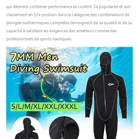
combinaison de plongée à la
qui désirent combiner performance et confort. Sa popularité et son
première occasion, mais cela
classement en 57e position dans la catégorie des combinaisons de
peut vous procurer une
plongée isothermiques complètes témoignent de sa qualité et de sa
bonne flottabilité et de la
chaleur. Il suffit de s'y
capacité à satisfaire les exigences des amateurs comme des
habituer lentement. Vous
professionnels de sports nautiques.
pouvez sentir une odeur
lorsque vous avez reçu la
combinaison. S'il vous plaît
ne vous inquiétez pas, Il est
respectueux de
l'environnement et inoffensif
odeur de colle, toutes les
combinaisons ont l'odeur,
cette odeur ne nuira pas à
votre corps.