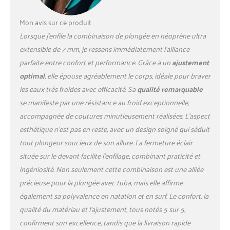
avec du néoprène extensible
de qualité supérieure et un
Mon avis sur ce produit
tissu de nylon super
Lorsque j’enfile la combinaison de plongée en néoprène ultra
élastique, flexible pour faire
des sports nautiques; les
extensible de 7 mm, je ressens immédiatement l’alliance
combinaisons isothermes en
parfaite entre confort et performance. Grâce à un
ajustement
néoprène de 7 mm sont
optimal
, elle épouse agréablement le corps, idéale pour braver
portées de façon idéale pour
les eaux très froides avec efficacité. Sa
qualité remarquable
les températures inférieures
à 12 °C/53,6 , elles vous
se manifeste par une résistance au froid exceptionnelle,
gardent au chaud dans l'eau
accompagnée de coutures minutieusement réalisées. L’aspect
froide, protègent votre corps
esthétique n’est pas en reste, avec un design soigné qui séduit
contre les objets pointus,
tout plongeur soucieux de son allure. La fermeture éclair
méduses, et les créatures
toxiques, adaptés à divers
située sur le devant facilite l’enfilage, combinant praticité et
sports nautiques, tels que la
ingéniosité. Non seulement cette combinaison est une alliée
plongée, le snorkeling.
précieuse pour la plongée avec tuba, mais elle affirme
Couverture Intégrale du
également sa polyvalence en natation et en surf. Le confort, la
Corps --- La peau de plongée
qualité du matériau et l’ajustement, tous notés 5 sur 5,
couvre tout le corps et offre
la meilleure protection
confirment son excellence, tandis que la livraison rapide