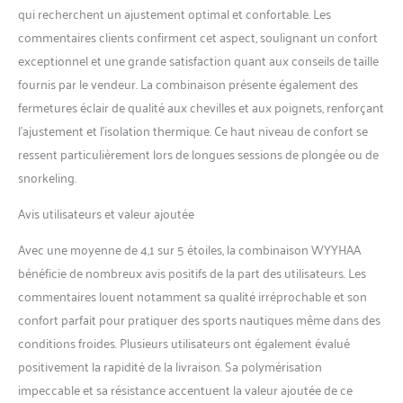
toxiques, adaptés à divers
qui recherchent un ajustement optimal et confortable. Les
sports nautiques, tels que la
commentaires clients confirment cet aspect, soulignant un confort
plongée, le snorkeling.
Couverture Intégrale du
exceptionnel et une grande satisfaction quant aux conseils de taille
Corps --- La peau de plongée
fournis par le vendeur. La combinaison présente également des
couvre tout le corps et offre
fermetures éclair de qualité aux chevilles et aux poignets, renforçant
la meilleure protection
l’ajustement et l’isolation thermique. Ce haut niveau de confort se
contre les poux de mer, les
méduses, les récifs coralliens
ressent particulièrement lors de longues sessions de plongée ou de
et autres irritants
snorkeling.
biologiques. La conception à
corps complet et à manches
Avis utilisateurs et valeur ajoutée
longues avec couche de
protection UV spéciale aide
Avec une moyenne de 4,1 sur 5 étoiles, la combinaison WYYHAA
à réduire les méfaits de la
bénéficie de nombreux avis positifs de la part des utilisateurs. Les
lumière solaire. Parfait à
commentaires louent notamment sa qualité irréprochable et son
porter dans l'océan ou toute
confort parfait pour pratiquer des sports nautiques même dans des
autre zone d'eau. Plus de
bleus et de piqûres juste une
conditions froides. Plusieurs utilisateurs ont également évalué
expérience de plongée
positivement la rapidité de la livraison. Sa polymérisation
merveilleuse. Durable Facile
impeccable et sa résistance accentuent la valeur ajoutée de ce
à Mettre --- Coutures