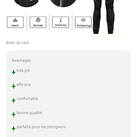
Bilan du test
Avantages
+
très joli
+
efficace
+
confortable
+
bonne qualité
+
parfaite pour les plongeurs