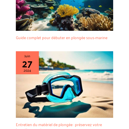
cette odeur ne nuira pas à
votre corps.
Guide complet pour débuter en plongée sous-marine
Juin
27
2024
Entretien du matériel de plongée : préservez votre