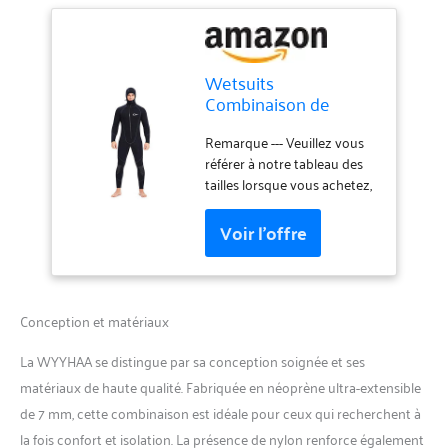
Wetsuits
Combinaison de
plongée Ultra
Extensible en
Remarque --- Veuillez vous
néoprène de 7 mm
référer à notre tableau des
pour Homme, avec
tailles lorsque vous achetez,
Fermeture éclair sur
ne pas acheter selon vos
Le Devant,
propres habitudes, c'est
Combinaison de
notre étiquette de taille en
plongée intégrale
Chine, 2 tailles plus petites
pour plongée avec
que la taille américaine, par
Tuba, plongée,
exemple : L (Chine) == S (US).
Conception et matériaux
Natation
Le poids a une grande
influence sur la taille de la
La WYYHAA se distingue par sa conception soignée et ses
combinaison de plongée
matériaux de haute qualité. Fabriquée en néoprène ultra-extensible
que vous choisissez.
de 7 mm, cette combinaison est idéale pour ceux qui recherchent à
D'abord, se référer aux
données de poids, puis se
la fois confort et isolation. La présence de nylon renforce également