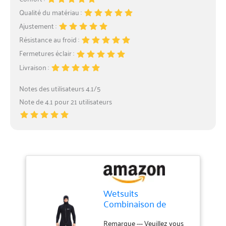
Qualité du matériau :
Ajustement :
Résistance au froid :
Fermetures éclair :
Livraison :
Notes des utilisateurs 4.1/5
Note de 4.1 pour 21 utilisateurs
Wetsuits
Combinaison de
plongée Ultra
Extensible en
Remarque --- Veuillez vous