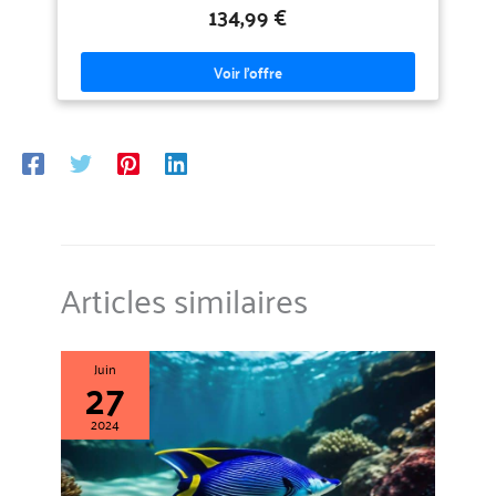
graphique
134,99 €
Articles similaires
Juin
27
2024