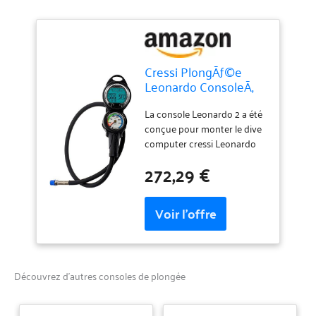
Cressi PlongÃƒ©e
Leonardo ConsoleÃ‚
â€"Ã‚ Noir, 2Ã‚ Bar
La console Leonardo 2 a été
conçue pour monter le dive
computer cressi Leonardo
dans une console moderne,
272,29 €
qui se distingue par son
design, son encombrement
et son poids de produits
similaires présents sur le
marché Les différentes tailles
des deux outils, l'ordinateur
Leonardo et le
Découvrez d’autres consoles de plongée
minimanomètre, ont permis
d'obtenir une console au
design vraiment innovant et