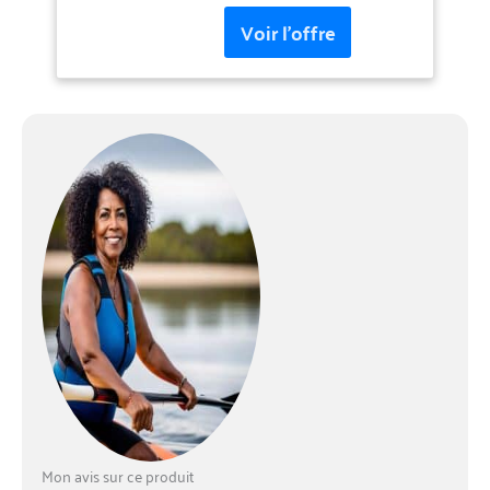
et son poids de produits
similaires présents sur le
marché Les différentes tailles
des deux outils, l'ordinateur
Leonardo et le
minimanomètre, ont permis
d'obtenir une console au
design vraiment innovant et
inédit Les outils sont
disposés sur des plans
légèrement inclinés, ce qui
améliore encore le design et
permet une plus grande
lisibilité L'utilisation de
matériaux avancés, tels que
le polycarbonate et le
desmopan, ont permis de
réduire au minimum les
épaisseurs et les poids Le
fouet de connexion a une
section inférieure à la norme
Mon avis sur ce produit