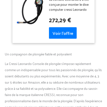
conçue pour monter le dive
computer cressi Leonardo
dans une console moderne,
272,29 €
qui se distingue par son
design, son encombrement
et son poids de produits
similaires présents sur le
marché Les différentes tailles
des deux outils, l'ordinateur
Leonardo et le
Un compagnon de plongée fiable et polyvalent
minimanomètre, ont permis
d'obtenir une console au
La Cressi Leonardo Console de plongée s’impose rapidement
design vraiment innovant et
inédit Les outils sont
comme un indispensable pour tous les passionnés de plongée, qu’ils
disposés sur des plans
soient débutants ou plus expérimentés. Avec une moyenne de 4, 3
légèrement inclinés, ce qui
sur 5 étoiles sur Amazon, elle a su séduire de nombreux utilisateurs
améliore encore le design et
grâce à sa fiabilité et sa polyvalence. Elle s’accompagne du savoir-
permet une plus grande
lisibilité L'utilisation de
faire de la marque italienne CRESSI, reconnue pour son
matériaux avancés, tels que
professionnalisme dans le monde de la plongée. D’après l’expérience
le polycarbonate et le
partagée par plusieurs utilisateurs, cette console est facile à lire et