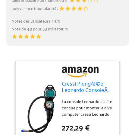
polyvalence (modularité) :
Notes des utilisateurs 4.3/5
Note de 4.3 pour 53 utilisateurs
Cressi PlongÃƒ©e
Leonardo ConsoleÃ‚
â€"Ã‚ Noir, 2Ã‚ Bar
La console Leonardo 2 a été
conçue pour monter le dive
computer cressi Leonardo
dans une console moderne,
272,29 €
qui se distingue par son
design, son encombrement