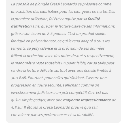
(11 mm), ce qui lui permet de
La console de plongée Cressi Leonardo se présente comme
bénéficier de sa flexibilité et
une solution des plus fiables pour les plongeurs en herbe. Dès
de son faible poids
la première utilisation, j’ai été conquise par sa
facilité
d’utilisation
ainsi que par la lecture claire de ses informations,
grâce à son écran de 2, 6 pouces. C’est un produit solide,
fabriqué en polycarbonate, ce qui le rend adapté à tous les
temps. Si sa
polyvalence
et la précision de ses données
frôlent la perfection avec des notes de 4 et 5 respectivement,
le manomètre reste toutefois un point faible, car sa taille peut
rendre la lecture délicate, surtout avec une échelle limitée à
300 BAR. Pourtant, pour celles qui s’initient, il assure une
progression en toute sécurité, s’affichant comme un
investissement judicieux à un prix compétitif. Ce n’est pas
qu’un simple gadget; avec une
moyenne impressionnante
de
4, 3 sur 5 étoiles, le Cressi Leonardo prouve qu’il sait
convaincre par ses performances et sa durabilité.