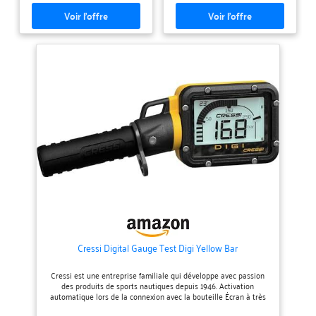
instruments sont fabriqués avec
instruments sont fabriqués avec
des boîtiers en laiton chromé
des boîtiers en laiton chromé
pour une durabilité maximale.
pour une durabilité maximale.
Conçu par Cressi, une entreprise
Conçu par Cressi, une entreprise
familiale qui développe avec
familiale qui développe avec
passion des produits de sports
passion des produits de sports
nautiques depuis 1946.
nautiques depuis 1946.
Cressi Digital Gauge Test Digi Yellow Bar
Cressi est une entreprise familiale qui développe avec passion
des produits de sports nautiques depuis 1946. Activation
automatique lors de la connexion avec la bouteille Écran à très
haut contraste Indicateur pression bouteille 0-300 bar Affichage