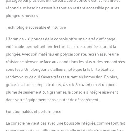
desmopan, ont permis de
répond aux besoins essentiels tout en restant accessible pour les
réduire au minimum les
plongeurs novices.
épaisseurs et les poids Le
fouet de connexion a une
Technologie accessible et intuitive
section inférieure à la norme
(11 mm), ce qui lui permet de
L’écran de 2, 6 pouces de la console offre une clarté d’affichage
bénéficier de sa flexibilité et
de son faible poids
indéniable, permettant une lecture facile des données durant la
plongée. Avec son matériau en polycarbonate, l’écran assure une
résistance bienvenue face aux conditions les plus rudes rencontrées
sous l’eau. Un plongeur a d’ailleurs noté que la lisibilité était au
rendez-vous, ce qui s’avère très rassurant en immersion. En plus,
grâce à sa taille compacte de 19, 05 x 6, 6 x 4, 06 cm et un poids
plume de seulement 0, 5 grammes, la console s’intègre aisément
dans votre équipement sans ajouter de désagrément.
Fonctionnalités et performance
La console ne vient pas avec une boussole intégrée, comme l’ont fait
remarquer certains utilisateurs, mais elle est dotée d’un manomètre.