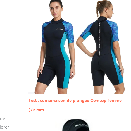
Test : combinaison de plongée Owntop femme
3/2 mm
une
lorer