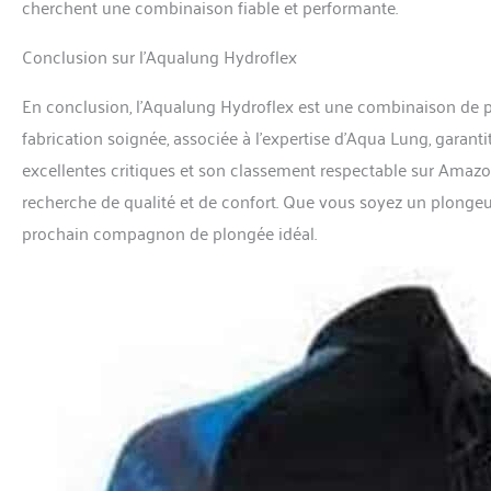
cherchent une combinaison fiable et performante.
Conclusion sur l’Aqualung Hydroflex
En conclusion, l’Aqualung Hydroflex est une combinaison de p
fabrication soignée, associée à l’expertise d’Aqua Lung, garant
excellentes critiques et son classement respectable sur Amazon
recherche de qualité et de confort. Que vous soyez un plongeu
prochain compagnon de plongée idéal.