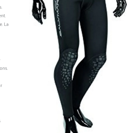
.
nt.
e. La
e
ons.
ur
s