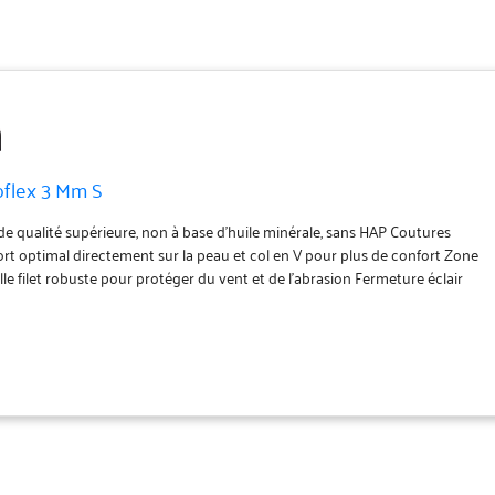
flex 3 Mm S
 qualité supérieure, non à base d'huile minérale, sans HAP Coutures
rt optimal directement sur la peau et col en V pour plus de confort Zone
lle filet robuste pour protéger du vent et de l'abrasion Fermeture éclair
e sur la luge pour faciliter l'enfilage et le retrait Tailles homme : S 48, M
XL 56, XXXL 58