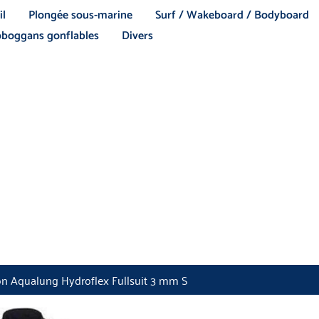
il
Plongée sous-marine
Surf / Wakeboard / Bodyboard
boggans gonflables
Divers
on Aqualung Hydroflex Fullsuit 3 mm S