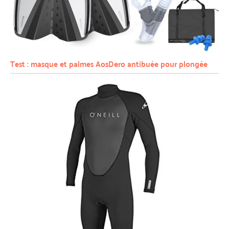
Test : masque et palmes AosDero antibuée pour plongée