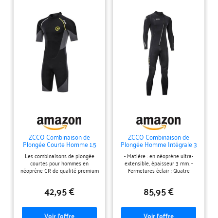
ZCCO Combinaison de
ZCCO Combinaison de
Plongée Courte Homme 1.5
Plongée Homme Intégrale 3
mm Shorty Néoprène
mm Néoprène Snorkeling L
Les combinaisons de plongée
- Matière : en néoprène ultra-
Natation L
courtes pour hommes en
extensible, épaisseur 3 mm. -
néoprène CR de qualité premium
Fermetures éclair : Quatre
incluent du nylon et du spandex.
petites fermetures éclair sur les
Flexibilité suffisante, matériaux
bras et les jambes, pour les
42,95 €
85,95 €
écologiques, ne vous inquiétez
enfiler ou les retirer facilement
pas de l’intimité avec votre peau.
par rapport à d'autres
PROTECTION INTÉGRALE DU
combinaisons en néoprène. -
CORPS - La combinaison de
Joint d’étanchéité anti-vent :