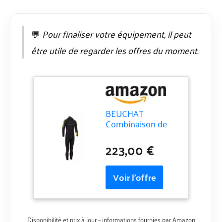
💬
Pour finaliser votre équipement, il peut
être utile de regarder les offres du moment.
BEUCHAT
Combinaison de
plongée 1Dive
Homme 5mm
223,00 €
Disponibilité et prix à jour – informations fournies par Amazon