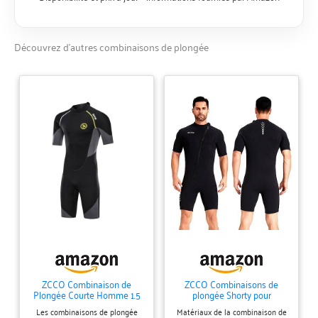
Découvrez d’autres combinaisons de plongée
ZCCO Combinaison de
ZCCO Combinaisons de
Plongée Courte Homme 1.5
plongée Shorty pour
mm Shorty Néoprène
hommes en néoprène 3 mm
Les combinaisons de plongée
Matériaux de la combinaison de
Natation L
avec fermeture éclair avant