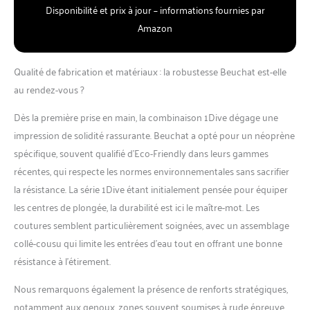
Disponibilité et prix à jour – informations fournies par
Amazon
Qualité de fabrication et matériaux : la robustesse Beuchat est-elle
au rendez-vous ?
Dès la première prise en main, la combinaison 1Dive dégage une
impression de solidité rassurante. Beuchat a opté pour un néoprène
spécifique, souvent qualifié d’Eco-Friendly dans leurs gammes
récentes, qui respecte les normes environnementales sans sacrifier
la résistance. La série 1Dive étant initialement pensée pour équiper
les centres de plongée, la durabilité est ici le maître-mot. Les
coutures semblent particulièrement soignées, avec un assemblage
collé-cousu qui limite les entrées d’eau tout en offrant une bonne
résistance à l’étirement.
Nous remarquons également la présence de renforts stratégiques,
notamment aux genoux, zones souvent soumises à rude épreuve