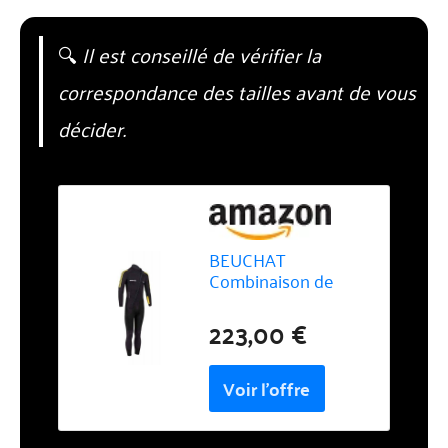
🔍
Il est conseillé de vérifier la
correspondance des tailles avant de vous
décider.
BEUCHAT
Combinaison de
plongée 1Dive
Homme 5mm
223,00 €