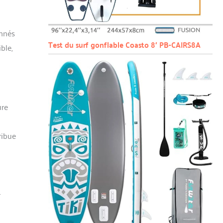
onnés
Test du surf gonflable Coasto 8′ PB-CAIRS8A
ble,
ure
ribue
r