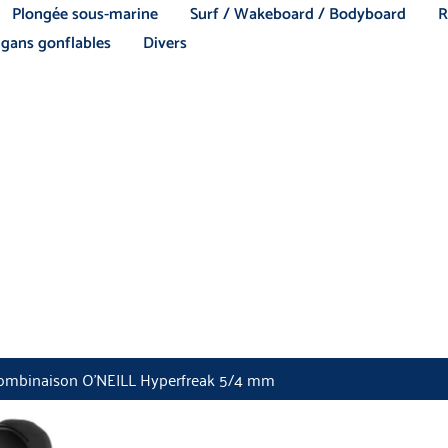
Plongée sous-marine
Surf / Wakeboard / Bodyboard
R
gans gonflables
Divers
combinaison O’NEILL Hyperfreak 5/4 mm