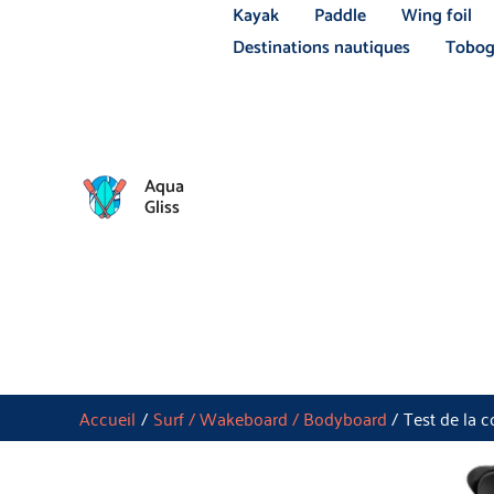
Aller
Kayak
Paddle
Wing foil
au
Destinations nautiques
Tobog
contenu
Aqua
Gliss
Accueil
Surf / Wakeboard / Bodyboard
Test de la 