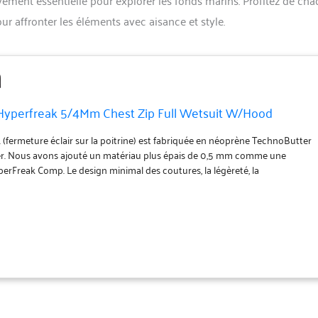
ur affronter les éléments avec aisance et style.
Hyperfreak 5/4Mm Chest Zip Full Wetsuit W/Hood
. (fermeture éclair sur la poitrine) est fabriquée en néoprène TechnoButter
er. Nous avons ajouté un matériau plus épais de 0,5 mm comme une
perFreak Comp. Le design minimal des coutures, la légèreté, la
ité et l'attention portée aux détails font de cette autre équipe préférée
. F.U.Z.E. Fermeture : Coutures minimales Barrière à 360° avec trous