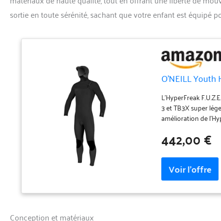
sortie en toute sérénité, sachant que votre enfant est équipé po
O'NEILL Youth 
L'HyperFreak F.U.Z.E
3 et TB3X super lég
amélioration de l'Hy
construction de qual
442,00 €
inspirée de l'équipe
d'évacuation
Conception et matériaux