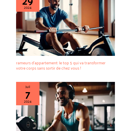
29
2024
rameurs d’appartement: le top 5 qui va transformer
votre corps sans sortir de chez vous !
Juil
7
2024