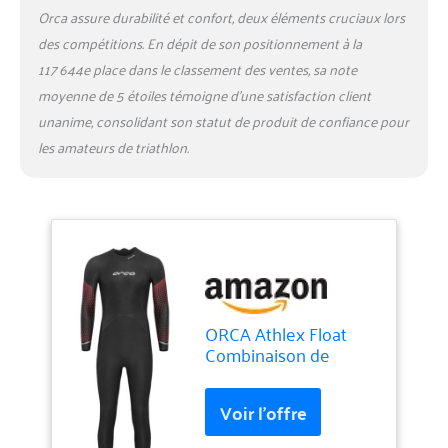
Orca assure durabilité et confort, deux éléments cruciaux lors
des compétitions. En dépit de son positionnement à la
117 644e place dans le classement des ventes, sa note
moyenne de 5 étoiles témoigne d’une satisfaction client
unanime, consolidant son statut de produit de confiance pour
les amateurs de triathlon.
ORCA Athlex Float
Combinaison de
plongée pour Homme
(Noir, 6T