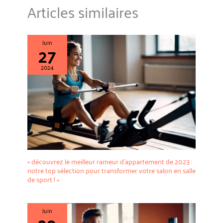
【Service client】Nous nous
Articles similaires
engageons à fournir des produits
et services de haute qualité.Nous
pensons que nos maillots de
cyclisme et maillots de triathlon
peuvent vous aider à profiter de
Juin
27
votre sport et de votre course
plus confortablement et
librement.Nos marques
2024
fournissons une qualité de
première classe et unique
design,nos produits peuvent être
parfaitement adaptés au sport
du triathlon, du cyclisme, de la
natation et de la course,et
peuvent être commutés à la
perfection
« découvrez le meilleur rameur d’appartement de 2023 :
notre top sélection pour transformer votre salon en salle
de sport ! «
Juin