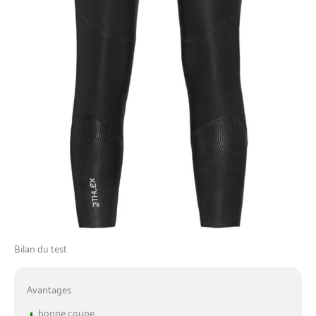
Bilan du test
Avantages
+
bonne coupe