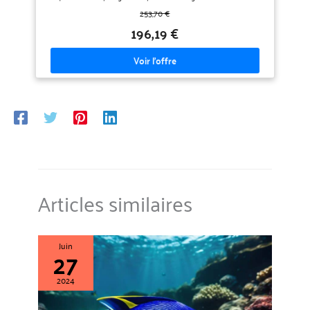
combinaison de plongée et nage Seac Energy est composée de
253,70 €
néoprène lisse Smooth Skin de 2 mm d’épaisseur doublé à
l’intérieur. Cette combinaison offre une grande absence de
196,19 €
frottement et un bon degré de protection et elle est très facile à
enfiler. Seac Energy est une combinaison technique en néoprène
collé et cousu pour éviter les infiltrations d'eau et obtenir une
meilleure protection thermique. La combinaison de nage et de
plongée en apnée Seac Energy est disponible avec une coupe
féminine (Seac Energy Lady) ou une coupe masculine (Seac
Energy Man). ***
Articles similaires
Juin
27
2024