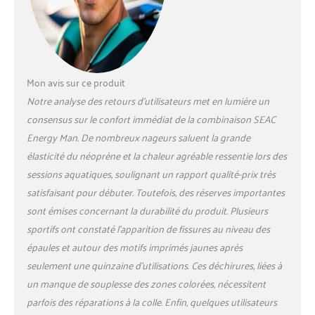
meilleure protection
thermique. La
combinaison de nage et
de plongée en apnée
Seac Energy est
Mon avis sur ce produit
disponible avec une
Notre analyse des retours d’utilisateurs met en lumière un
coupe féminine (Seac
Energy Lady) ou une
consensus sur le confort immédiat de la combinaison SEAC
coupe masculine (Seac
Energy Man. De nombreux nageurs saluent la grande
Energy Man). ***
élasticité du néoprène et la chaleur agréable ressentie lors des
sessions aquatiques, soulignant un rapport qualité-prix très
satisfaisant pour débuter. Toutefois, des réserves importantes
sont émises concernant la durabilité du produit. Plusieurs
sportifs ont constaté l’apparition de fissures au niveau des
épaules et autour des motifs imprimés jaunes après
seulement une quinzaine d’utilisations. Ces déchirures, liées à
un manque de souplesse des zones colorées, nécessitent
parfois des réparations à la colle. Enfin, quelques utilisateurs