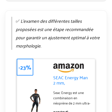
✅
L’examen des différentes tailles
proposées est une étape recommandée
pour garantir un ajustement optimal à votre
morphologie.
-23%
SEAC Energy Man
2 mm,
Combinaison Ultra-
élastique en
Seac Energy est une
néoprène Lisse
combinaison en
Smooth Skin de 2
néoprène de 2 mm ultra-
mm d’épaisseur
légère et ultra-élastique,
249,89 €