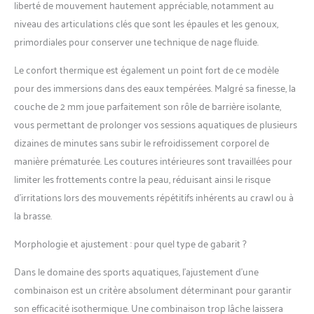
Energy Lady) ou une
liberté de mouvement hautement appréciable, notamment au
coupe masculine (Seac
niveau des articulations clés que sont les épaules et les genoux,
Energy Man). ***
primordiales pour conserver une technique de nage fluide.
Le confort thermique est également un point fort de ce modèle
pour des immersions dans des eaux tempérées. Malgré sa finesse, la
couche de 2 mm joue parfaitement son rôle de barrière isolante,
vous permettant de prolonger vos sessions aquatiques de plusieurs
dizaines de minutes sans subir le refroidissement corporel de
manière prématurée. Les coutures intérieures sont travaillées pour
limiter les frottements contre la peau, réduisant ainsi le risque
d’irritations lors des mouvements répétitifs inhérents au crawl ou à
la brasse.
Morphologie et ajustement : pour quel type de gabarit ?
Dans le domaine des sports aquatiques, l’ajustement d’une
combinaison est un critère absolument déterminant pour garantir
son efficacité isothermique. Une combinaison trop lâche laissera