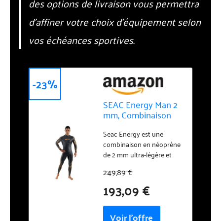
des options de livraison vous permettra
d’affiner votre choix d’équipement selon
vos échéances sportives.
-23%
SEAC Energy Man 2
mm, Combinaison
Ultra-élastique en
néoprène Lisse
Seac Energy est une
Smooth Skin de 2
combinaison en néoprène
mm d’épaisseur pour
de 2 mm ultra-légère et
la Natation et la
ultra-élastique, conçue
249,89 €
plongée en apnée
pour tous les amateurs de
193,09 €
sport qui aiment la
plongée en apnée et la
nage en eau libre. La
combinaison de plongée