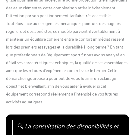
des eaux clémentes, cette combinaison attire inévitablement
l’attention par son positionnement tarifaire très accessible.
Toutefois, face aux exigences mécaniques pointues des nageurs
réguliers et des apnéistes, ce modèle parvient-il véritablement à
maintenir un équilibre cohérent entre le confort immédiat ressenti
lors des premiers essayages et la durabilité à long terme ? En tant
que professionnels de l’équipement sportif, nous avons analysé en
détail ses caractéristiques techniques, la qualité de ses assemblages
ainsi que les retours d’expérience concrets sur le terrain. Cette
démarche rigoureuse a pour but de vous fournir un éclairage
objectif et bienveillant, afin de vous aider à évaluer si cet
équipement correspond réellement à l’intensité de vos futures
activités aquatiques.
🔍
La consultation des disponibilités et