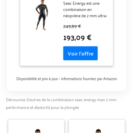
élastique en
Seac Energy est une
néoprène Lisse
combinaison en
Smooth Skin de 2
néoprène de 2 mm ultra-
mm d’épaisseur
légère et ultra-élastique,
249,89 €
pour la Natation et
conçue pour tous les
193,09 €
la plongée en
amateurs de sport qui
apnée
aiment la plongée en
apnée et la nage en eau
libre. La combinaison de
plongée et nage Seac
Energy est composée de
néoprène lisse Smooth
Skin de 2 mm
Disponibilité et prix à jour – informations fournies par Amazon
d’épaisseur doublé à
l’intérieur. Cette
combinaison offre une
Découvrez d’autres de la combinaison seac energy man 2 mm :
grande absence de
performance et élasticité pour la plongée
frottement et un bon
degré de protection et
elle est très facile à
enfiler. Seac Energy est