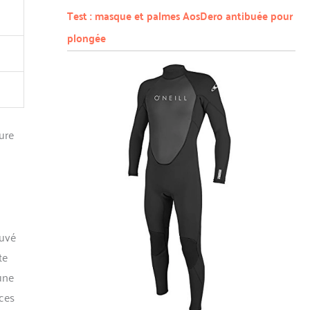
Test : masque et palmes AosDero antibuée pour
plongée
eure
ouvé
te
une
nces