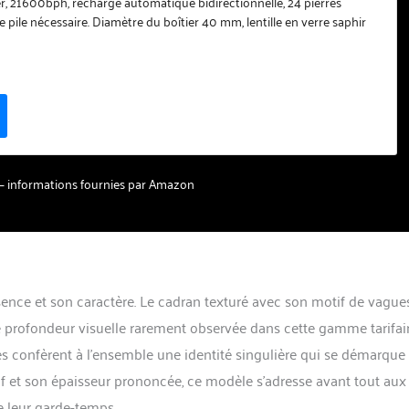
er, 21600bph, recharge automatique bidirectionnelle, 24 pierres
 pile nécessaire. Diamètre du boîtier 40 mm, lentille en verre saphir
miroir à bulles, BGW9 lumineux, acier inoxydable 316L. 【Montre
usqu'à 1000 mètres, libère mieux l'hélium lors de la plongée. Vous
a porter pour vous laver les mains. Convient pour un usage quotidien
ports sous-marins tels que le fitness, la natation, la plongée avec tuba
seils : ne pas toucher l'eau chaude, ne pas toucher la couronne sous
cristal de saphir】 Le cadran est combiné à un verre saphir
iste aux rayures et à l'usure. L'intérieur du miroir est recouvert d'un
eu suisse qui est clair et facile à lire. 【Lumineux à haute luminosité】Le
ur – informations fournies par Amazon
haute luminosité BGW9 ne nécessite que des sources de lumière
 absorber rapidement la lumière. L'ongle tridimensionnel du
 lumière plus claire et absorbe plus rapidement. 【30 jours de
ursement】Si vous avez des problèmes pendant l'utilisation,
us contacter, vous recevrez notre réponse et notre aide rapides et
ffrons une garantie de remboursement de 30 jours.
ence et son caractère. Le cadran texturé avec son motif de vague
 profondeur visuelle rarement observée dans cette gamme tarifair
nes confèrent à l’ensemble une identité singulière qui se démarque
 et son épaisseur prononcée, ce modèle s’adresse avant tout aux
e leur garde-temps.