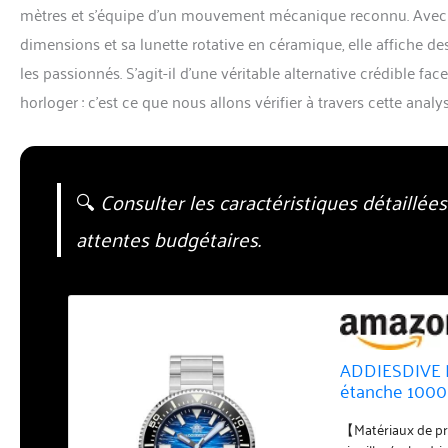
mètres et s’équipe d’un mouvement mécanique reconnu. Avec 
dimensions et sa lunette rotative en céramique, elle affiche de
les passionnés. S’agit-il d’une véritable alternative crédible f
horloger : c’est ce que nous allons vérifier à travers cette analy
🔍
Consulter les caractéristiques détaillée
attentes budgétaires.
ADDIESDIVE 
étanche 1000
Lumineux Cad
【Matériaux de pr