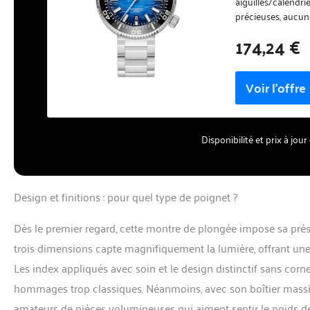
aiguilles/calendri
précieuses, aucune
synthétique avec 
174,24 €
étanche】Etanche j
pouvez toujours l
dans l'eau et les s
et la plongée. Con
l'eau. 【Glace en 
synthétique qui rés
film antireflet bl
Disponibilité et prix à jo
Lunimous bleu à 
quotidiennes pour
Lunimous émet une
garantie de rembo
Design et finitions : pour quel type de poignet ?
n'hésitez pas à no
efficaces. Nous o
Dès le premier regard, cette montre de plongée impose sa prés
trois dimensions capte magnifiquement la lumière, offrant une
Les index appliqués avec soin et le design distinctif sans cor
hommages trop classiques. Néanmoins, avec son boîtier massif
amateurs de pièces volumineuses qui aiment sentir le poids d