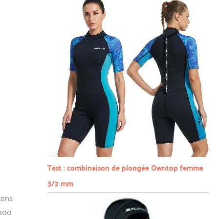
Test : combinaison de plongée Owntop femme
3/2 mm
tons
1000