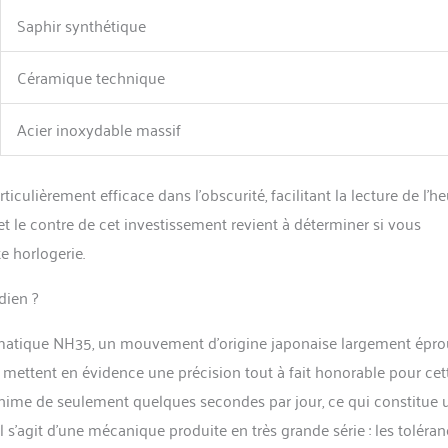
Saphir synthétique
Céramique technique
Acier inoxydable massif
culièrement efficace dans l’obscurité, facilitant la lecture de l’h
t le contre de cet investissement revient à déterminer si vous
te horlogerie.
dien ?
omatique NH35, un mouvement d’origine japonaise largement épr
ce mettent en évidence une précision tout à fait honorable pour cet
minime de seulement quelques secondes par jour, ce qui constitue 
’il s’agit d’une mécanique produite en très grande série : les toléra