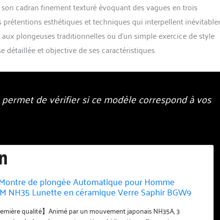
son cadran finement texturé évoquant des vagues en trois
s prétentions esthétiques et techniques qui interpellent inévitabl
ace aux plongeuses traditionnelles ou d’un simple exercice de style
se détaillée et objective de ses caractéristiques.
s permet de vérifier si ce modèle correspond à vos
Montre de plongée Automatique pour Homme
M NH35 Lunette en céramique Verre Saphir BGW9
ran 3D Wave, 2069 Bleu Acier
emière qualité】Animé par un mouvement japonais NH35A, 3