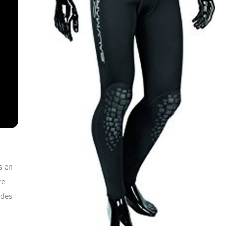
s en
e.
 des