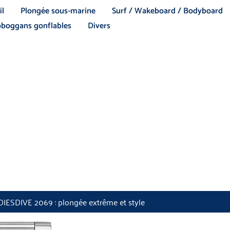
il
Plongée sous-marine
Surf / Wakeboard / Bodyboard
boggans gonflables
Divers
DIESDIVE 2069 : plongée extrême et style