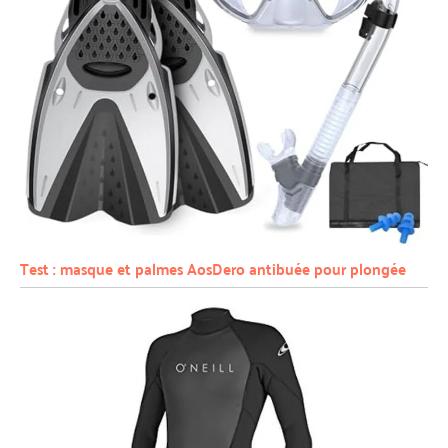
Test : masque et palmes AosDero antibuée pour plongée