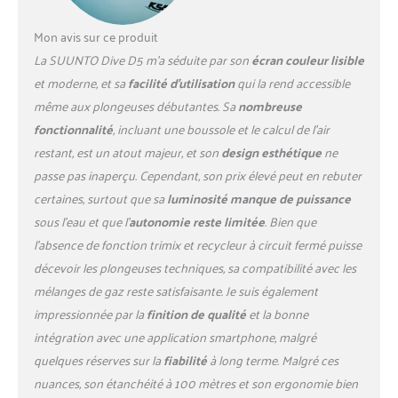
est jusqu'à 6 jours en mode
heure ; lorsque vous ne
Mon avis sur ce produit
plongez pas, connectez-
La SUUNTO Dive D5 m’a séduite par son
écran couleur lisible
vous sans fil à Suunto App
et moderne, et sa
facilité d’utilisation
qui la rend accessible
pour recevoir des
notifications d'applications
même aux plongeuses débutantes. Sa
nombreuse
【Plusieurs Modes de
fonctionnalité
, incluant une boussole et le calcul de l’air
Plongée】Choisissez entre 3
restant, est un atout majeur, et son
design esthétique
ne
modes de plongée, naviguez
passe pas inaperçu. Cependant, son prix élevé peut en rebuter
dans le menu simple et
basculez facilement entre les
certaines, surtout que sa
luminosité manque de puissance
vues et les paramètres Vous
sous l’eau et que l’
autonomie reste limitée
. Bien que
pouvez facilement
l’absence de fonction trimix et recycleur à circuit fermé puisse
personnaliser votre mode de
décevoir les plongeuses techniques, sa compatibilité avec les
plongée dans l'application
Suunto, choisir différents
mélanges de gaz reste satisfaisante. Je suis également
styles d'affichage et choisir
impressionnée par la
finition de qualité
et la bonne
les détails que vous
intégration avec une application smartphone, malgré
souhaitez voir pendant
quelques réserves sur la
fiabilité
à long terme. Malgré ces
votre plongée La
nuances, son étanchéité à 100 mètres et son ergonomie bien
personnalisation des modes