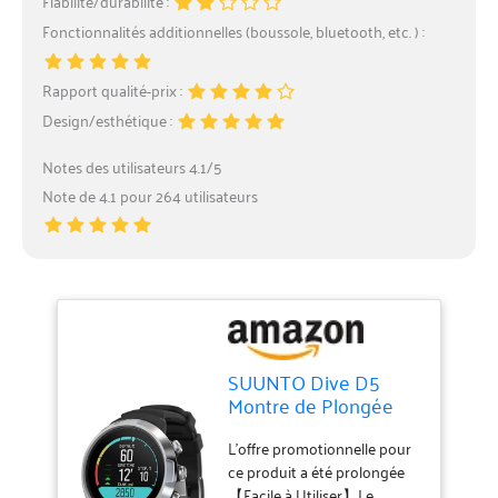
Fiabilité/durabilité :
Fonctionnalités additionnelles (boussole, bluetooth, etc. ) :
Rapport qualité-prix :
Design/esthétique :
Notes des utilisateurs 4.1/5
Note de 4.1 pour 264 utilisateurs
SUUNTO Dive D5
Montre de Plongée
Numérique avec
Écran Couleur,
L'offre promotionnelle pour
Étanche à 100 m,
ce produit a été prolongée
【Facile à Utiliser】Le