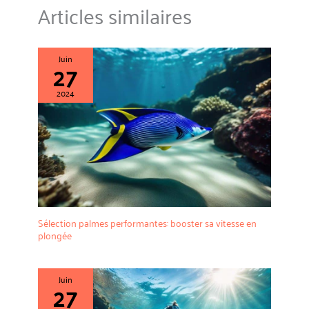
numérique rechargeable est
Articles similaires
conçue pour les longues journées
en plein air.
Juin
27
2024
Sélection palmes performantes: booster sa vitesse en
plongée
Juin
27