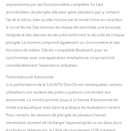
impressionne par ses fonctionnalités complètes. En tant
plongez pas, connectez-
vous sans fil à Suunto App
qu’ordinateur de plongée, elle peut gérer plusieurs gaz, y compris
pour recevoir des
l’air et le nitrox, bien qu’elle n’inclue pas le mode trimix ou recycleur
notifications d'applications
à circuit fermé. Des témoins de vitesse de remontée, une boussole
【Plusieurs Modes de
intégrée et des alarmes de sécurité renforcent la sécurité de chaque
Plongée】Choisissez entre 3
plongée. La montre comprend également un chronomètre et des
modes de plongée, naviguez
dans le menu simple et
fonctions de météo. Elle est compatible Bluetooth pour se
basculez facilement entre les
synchroniser avec une application smartphone, ce qui enrichit
vues et les paramètres Vous
considérablement l’expérience utilisateur.
pouvez facilement
personnaliser votre mode de
Performance et Autonomie
plongée dans l'application
Si la performance de la SUUNTO Dive D5 est remarquable, certains
Suunto, choisir différents
styles d'affichage et choisir
utilisateurs ont soulevé des préoccupations concernant son
les détails que vous
autonomie. La montre promet jusqu’à 12 heures d’autonomie en
souhaitez voir pendant
mode subaquatique, mais dans la pratique, les évaluations varient.
votre plongée La
Pour certains, les sessions de plongée de plusieurs heures
personnalisation des modes
de plongée vous permet
nécessitent souvent de recharger l’appareil après un ou deux jours
également de définir les
d’utilisation. Néanmoins, le câble de chargement USB standard