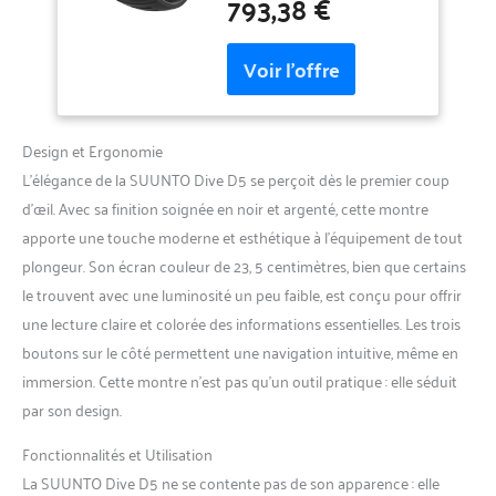
793,38 €
de Réveil,
de plongée de type montre
Chronomètre, Météo,
L'écran couleur à contraste
Boussole, 12H
élevé est clair et facile à lire,
d'Autonomie en Mode
vous permettant de profiter
Subaquatique
et de vous concentrer sur
l'exploration du merveilleux
monde sous-marin Le
Design et Ergonomie
bracelet peut être facilement
L’élégance de la SUUNTO Dive D5 se perçoit dès le premier coup
remplacé Le Suunto D5 relie
d’œil. Avec sa finition soignée en noir et argenté, cette montre
vos deux vies : les aventures
apporte une touche moderne et esthétique à l’équipement de tout
sous-marines et les revivre
plus tard et les partager avec
plongeur. Son écran couleur de 23, 5 centimètres, bien que certains
des amis 【Super
le trouvent avec une luminosité un peu faible, est conçu pour offrir
Autonomie de la Batterie】
une lecture claire et colorée des informations essentielles. Les trois
Équipé d'une batterie
boutons sur le côté permettent une navigation intuitive, même en
rechargeable, la durée de vie
de la batterie est jusqu'à 12
immersion. Cette montre n’est pas qu’un outil pratique : elle séduit
heures en mode plongée
par son design.
(complètement chargée) et
la durée de vie de la batterie
Fonctionnalités et Utilisation
est jusqu'à 6 jours en mode
La SUUNTO Dive D5 ne se contente pas de son apparence : elle
heure ; lorsque vous ne