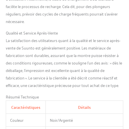
paramètres des gaz, des
facilite le processus de recharge. Cela dit, pour des plongeurs
algorithmes et des alarmes
réguliers, prévoir des cycles de charge fréquents pourrait s’avérer
de plongée 【Connexion
nécessaire.
sans Sil】Suivez facilement
les données de pression
Qualité et Service Après-Vente
atmosphérique directement
depuis votre poignet
La satisfaction des utilisateurs quant à la qualité et le service après-
Associez votre Suunto D5
vente de Suunto est généralement positive. Les matériaux de
au Suunto Tank POD avant
fabrication sont durables, assurant que la montre puisse résister à
de plonger pour connaître
des conditions rigoureuses, comme le souligne l’un des avis : « dès le
sans fil la pression du
réservoir sur l'écran Après
déballage, l’impression est excellente quant à la qualité de
votre plongée, vérifiez votre
fabrication ». Le service à la clientèle a été décrit comme réactif et
consommation d'air dans
efficace, une caractéristique précieuse pour tout achat de ce type.
l'application Suunto (par
exemple en utilisant le
Résumé Technique
Suunto Tank POD) et
améliorez votre plongée
Caractéristiques
Détails
【La Plongée en Toute
Simplicité】Il peut afficher
Couleur
Noir/Argenté
clairement le temps sous