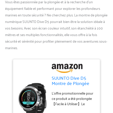
Vous êtes passionnée par la plongée et à la recherche d’un
équipement fiable et performant pour explorer les profondeurs
marines en toute sécurité ? Ne cherchez plus. La montre de plongée
numérique SUUNTO Dive D5 pourrait bien être la solution idéale à
vos besoins. Avec son écran couleur intuitif, son étanchéité à 100
mètres et ses multiples fonctionnalités, elle vous offre à la fois
sécurité et sérénité pour profiter pleinement de vos aventures sous-
marines.
SUUNTO Dive D5
Montre de Plongée
Numérique avec
Écran Couleur,
L'offre promotionnelle pour
Étanche à 100 m,
ce produit a été prolongée
Ordinateur Sous-
【Facile à Utiliser】Le
Marine avec Fonctions
Suunto D5 est un ordinateur