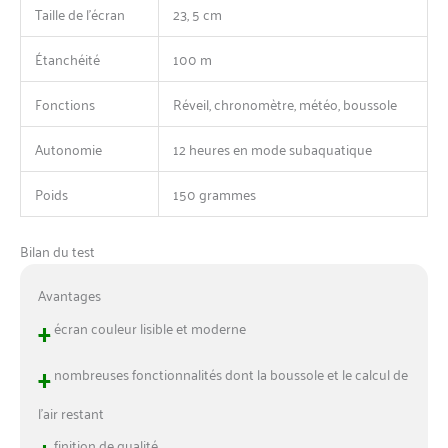
l'eau, la profondeur de
Taille de l’écran
23, 5 cm
plongée, la température de
l'eau et la vitesse de plongée
Étanchéité
100 m
Et peut stocker 99
enregistrements de plongée
Fonctions
Réveil, chronomètre, météo, boussole
Planifiez et analysez les
plongées et les informations
Autonomie
12 heures en mode subaquatique
de plongée, la
programmation des gaz et
connectez-vous à votre
Poids
150 grammes
smartphone via Bluetooth
pour partager vos aventures
Bilan du test
sur votre PC avec le logiciel
Suunto DM5 La fonction de
Avantages
localisation affiche chaque
plongée et aventure sur une
+
écran couleur lisible et moderne
carte
+
nombreuses fonctionnalités dont la boussole et le calcul de
l’air restant
+
finition de qualité