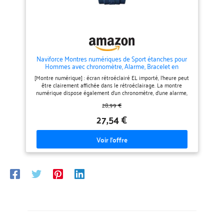
temps de plongée, la surveillance
de la profondeur, l'affichage des
intervalles de surface, la
détection de la température de
l'eau et le rappel de profondeur
pour des sessions plus informées.
Fonctions sportives et horaires
quotidiennes : plus qu'une
Naviforce Montres numériques de Sport étanches pour
montre d'extérieur, APACHE-D
Hommes avec chronomètre, Alarme, Bracelet en
comprend également un
Caoutchouc, Montre-Bracelet pour Femmes
podomètre, un suivi des calories,
[Montre numérique] : écran rétroéclairé EL importé, l'heure peut
un chronomètre, un compte à
être clairement affichée dans le rétroéclairage. La montre
rebours, l'heure mondiale, une
numérique dispose également d'un chronomètre, d'une alarme,
alarme, un affichage de la date
d'un signal horaire jour et date. [Sangle réglable] : bracelet
28,99 €
et un rappel de vibration, vous
réglable en caoutchouc souple de 260 mm pour un tour de
donnant des outils pratiques
poignet jusqu'à 25,4 cm, boîtier en résine de 45 mm avec lentille
27,54 €
pour l'entraînement, les voyages
acrylique, facile à lire. Étanche jusqu'à 5 ATM/50 m : en général,
et une utilisation quotidienne.
convient pour la natation en eau peu profonde et la douche
Construction robuste, affichage
froide, mais tenir à l'écart de l'eau chaude et de la vapeur, ne
clair, alimentation rechargeable.
convient pas pour les activités sous-marines de longue durée
Le grand écran FSTN est facile à
telles que la plongée. [Montre de sport] : convient pour les
lire en plein jour et en faible
hommes et les femmes, en particulier pour ceux qui aiment faire
luminosité, et les gros boutons
du sport, les fonctions multiples la rendent parfaite pour les
sont faciles à utiliser même avec
sports d'intérieur et d'extérieur, tels que la course, l'escalade, etc.
des gants. Finition avec un
[Cadeau parfait] : un cadeau parfait pour la Saint-Valentin, un
boîtier composite en fibre de
anniversaire, un anniversaire, Thanksgiving, la fête des pères, la
carbone léger, une lunette en
fête des mères, Noël, etc.
acier inoxydable, un bracelet en
nylon et un chargement
magnétique, cette montre