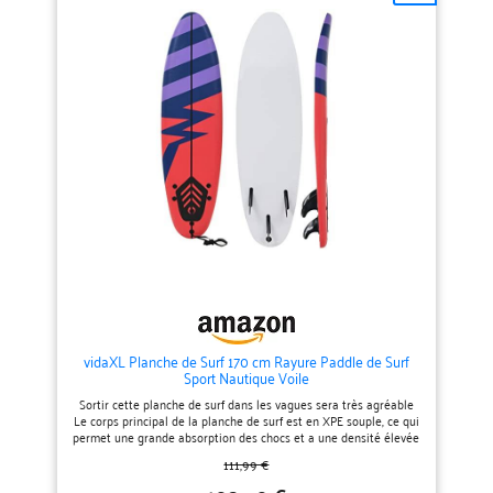
ensemble de trois ailettes de
résine époxy et noyau en mousse
propulseur en plastique robuste
EPS haute résistance pour
donne au surfeur beaucoup de
résister aux journées les plus
contrôle sur la vague ; une laisse
intenses. Détails techniques
de cheville de haute qualité est
premium – Système d'ailettes
incluse pour vous connecter à la
FCS1 compatible avec rigides et
planche de sorte que vous ne la
souples, plus 5 boîtiers pour
perdiez pas après une chute
personnaliser votre
dans l'eau.Avec cet ensemble
configuration. Adhérence
complet, vous êtes prêt à glisser
maximale et maniabilité : Nose
sur les vagues . Couleur :
avec volume pour une entrée
bleu;Matériau : planche en XPE +
fluide dans la vague et une
fond en PP + noyau en mousse
queue ronde qui garantit la
EPS;Dimensions : 170 x 46,8 x 8
stabilité sur les murs verticaux.
cm (L x l x É)
vidaXL Planche de Surf 170 cm Rayure Paddle de Surf
Sport Nautique Voile
Sortir cette planche de surf dans les vagues sera très agréable
Le corps principal de la planche de surf est en XPE souple, ce qui
permet une grande absorption des chocs et a une densité élevée
qui offre une bonne flottabilité pour les débutants Le noyau léger
111,99 €
en mousse EPS ajoute à la rigidité et à la résistance de
l'ensemble de la planche de surf.Le fond lisse vous assure une