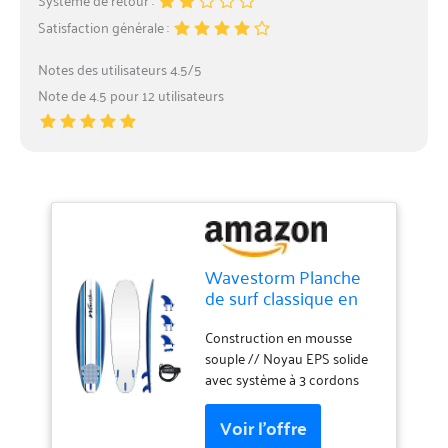
Satisfaction générale :
Notes des utilisateurs 4.5/5
Note de 4.5 pour 12 utilisateurs
Wavestorm Planche
de surf classique en
mousse à dessus
souple de 2,1 m, pour
Construction en mousse
débutants et tous les
souple // Noyau EPS solide
niveaux de surf,
avec système à 3 cordons
comprend une laisse
Revêtement de barrière
et plusieurs ailerons
d'eau souple WBS-IXL avec
laminés à chaud, bleu
pont supérieur et rails et