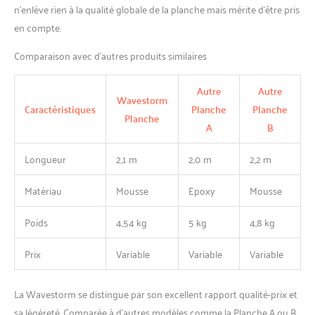
n’enlève rien à la qualité globale de la planche mais mérite d’être pris
en compte.
Comparaison avec d’autres produits similaires
Autre
Autre
Wavestorm
Caractéristiques
Planche
Planche
Planche
A
B
Longueur
2,1 m
2,0 m
2,2 m
Matériau
Mousse
Epoxy
Mousse
Poids
4,54 kg
5 kg
4,8 kg
Prix
Variable
Variable
Variable
La Wavestorm se distingue par son excellent rapport qualité-prix et
sa légèreté. Comparée à d’autres modèles comme la Planche A ou B,