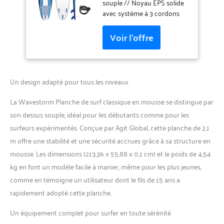
débutants et tous les
souple // Noyau EPS solide
niveaux de surf,
avec système à 3 cordons
comprend une laisse
Revêtement de barrière
et plusieurs ailerons
d'eau souple WBS-IXL avec
laminés à chaud, bleu
pont supérieur et rails et
pinline
revêtement inférieur lisse en
polyéthylène haute densité
HDPE Comprend des
Un design adapté pour tous les niveaux
ailerons amovibles, une
laisse de cheville et un
La Wavestorm Planche de surf classique en mousse se distingue par
coussinet de traction
son dessus souple, idéal pour les débutants comme pour les
Dimensions : 2,1 x 55,9 x 7,6
surfeurs expérimentés. Conçue par Agit Global, cette planche de 2,1
cm - Poids : 4,6 kg - Volume à
70 litres Type de sport : surf
m offre une stabilité et une sécurité accrues grâce à sa structure en
mousse. Les dimensions (213,36 x 55,88 x 0,1 cm) et le poids de 4,54
kg en font un modèle facile à manier, même pour les plus jeunes,
comme en témoigne un utilisateur dont le fils de 15 ans a
rapidement adopté cette planche.
Un équipement complet pour surfer en toute sérénité