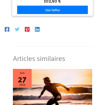
103,90 €
glisse en douceur sur l'eau Un ensemble de trois ailettes de
propulseur en plastique robuste donne au rider beaucoup de
contrôle sur la vague ; une laisse à la cheville de haute qualité
est incluse pour vous connecter à la planche afin que vous ne la
perdiez pas après un essuyage.Avec cet ensemble complet, vous
êtes prêt à glisser sur les vagues . Couleur : bleu, violet et rouge
(motif à rayures);Matériau : planche en XPE + fond en PP + noyau
en mousse EPS;Dimensions : 170 x 46,8 x 8 cm (L x l x É)
Articles similaires
Juin
27
2024