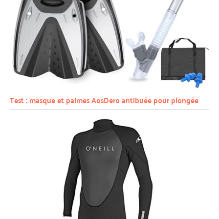
Test : masque et palmes AosDero antibuée pour plongée