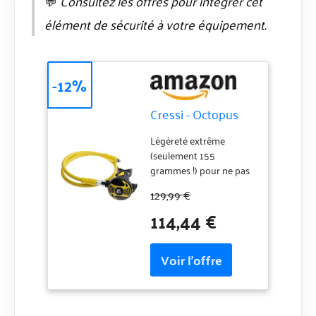
💬
Consultez les offres pour intégrer cet
élément de sécurité à votre équipement.
-12%
Cressi - Octopus
Légèreté extrême
(seulement 155
grammes !) pour ne pas
fatiguer les muscles
129,99 €
mandibulaires et
114,44 €
améliorer la portée. Tout
nouveau design
ergonomique
confortable dans la
bouche et pendant les
mouvements rapides de
la tête. Très bonne