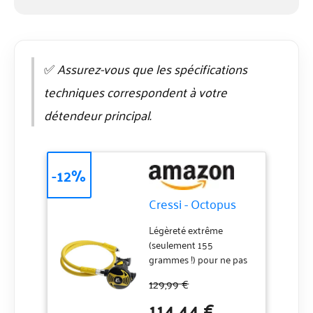
✅
Assurez-vous que les spécifications
techniques correspondent à votre
détendeur principal.
-12%
Cressi - Octopus
Légèreté extrême
(seulement 155
grammes !) pour ne pas
fatiguer les muscles
129,99 €
mandibulaires et
114,44 €
améliorer la portée. Tout