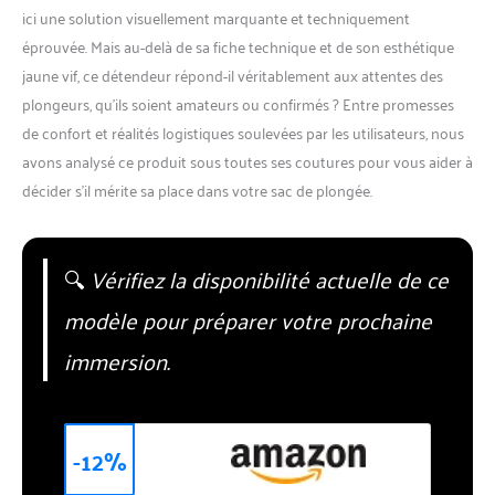
ici une solution visuellement marquante et techniquement
éprouvée. Mais au-delà de sa fiche technique et de son esthétique
jaune vif, ce détendeur répond-il véritablement aux attentes des
plongeurs, qu’ils soient amateurs ou confirmés ? Entre promesses
de confort et réalités logistiques soulevées par les utilisateurs, nous
avons analysé ce produit sous toutes ses coutures pour vous aider à
décider s’il mérite sa place dans votre sac de plongée.
🔍
Vérifiez la disponibilité actuelle de ce
modèle pour préparer votre prochaine
immersion.
-12%