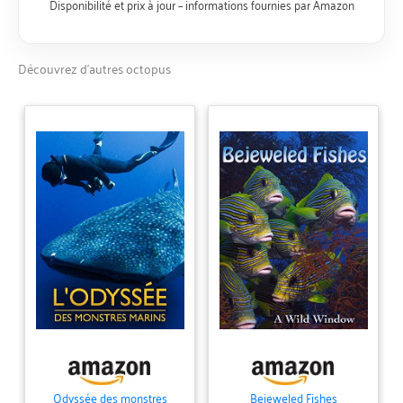
résistance du boîtier aux
Disponibilité et prix à jour – informations fournies par Amazon
agents extérieurs grâce
à un traitement de
surface spécial de
Découvrez d’autres octopus
photogravure 3 D.
Nouvelle calotte bloc-
membrane Nouveau
système d'assemblage
des parties en plastique
par encastrements
micrométriques pour ne
pas forcer les matériaux
et garantir une longue
durée et une facilité
d'inspection.
Odyssée des monstres
Bejeweled Fishes