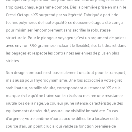
pas forcer les matériaux et
tropiques, chaque gramme compte. Dès la première prise en main, le
garantir une longue durée
Cressi Octopus XS surprend par sa légèreté. Fabriqué à partir de
et une facilité d'inspection.
technopolymères de haute qualité, ce deuxième étage a été conçu
pour minimiser l’encombrement sans sacrifier la robustesse
structurelle. Pour le plongeur voyageur, c’est un argument de poids :
avec environ 550 grammes (incluant le flexible), il se fait discret dans
les bagages et respecte les contraintes aériennes de plus en plus
strictes.
Son design compact n’est pas seulement un atout pour le transport,
mais aussi pour l’hydrodynamisme. Une fois accroché à votre gilet
stabilisateur, sa taille réduite, correspondant au standard XS de la
marque, évite qu’il ne traîne sur les récifs ou ne crée une résistance
inutile lors de la nage. Sa couleur jaune intense, caractéristique des
équipements de sécurité, assure une visibilité immédiate. En cas
d’urgence, votre binôme n’aura aucune difficulté à localiser cette
source d’air, un point crucial qui valide sa fonction première de