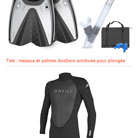
Test : masque et palmes AosDero antibuée pour plongée