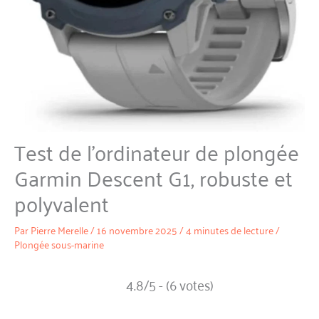
Test de l’ordinateur de plongée
Garmin Descent G1, robuste et
polyvalent
Par
Pierre Merelle
/
16 novembre 2025
/
4 minutes de lecture
/
Plongée sous-marine
4.8/5 - (6 votes)