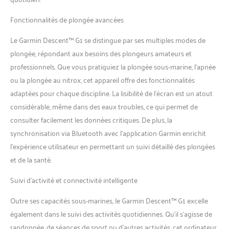
vous donnent un aperçu de
votre santé et de votre bien-
Fonctionnalités de plongée avancées
être en vous indiquant
quand ralentir et prendre
Le Garmin Descent™ G1 se distingue par ses multiples modes de
des pauses (cet appareil est
plongée, répondant aux besoins des plongeurs amateurs et
destiné à donner une
estimation de votre activité
professionnels. Que vous pratiquiez la plongée sous-marine, l’apnée
et de vos statistiques. Pulse
ou la plongée au nitrox, cet appareil offre des fonctionnalités
Ox n'est pas disponible dans
adaptées pour chaque discipline. La lisibilité de l’écran est un atout
tous les pays, il ne s'agit pas
considérable, même dans des eaux troubles, ce qui permet de
d'un dispositif médical. ). Les
consulter facilement les données critiques. De plus, la
produits internationaux ont
des conditions distinctes,
synchronisation via Bluetooth avec l’application Garmin enrichit
sont vendus depuis
l’expérience utilisateur en permettant un suivi détaillé des plongées
l'étranger et peuvent différer
et de la santé.
des produits locaux,
notamment en ce qui
Suivi d’activité et connectivité intelligente
concerne l'ajustement, la
classification par âge et la
Outre ses capacités sous-marines, le Garmin Descent™ G1 excelle
langue du produit,
également dans le suivi des activités quotidiennes. Qu’il s’agisse de
l'étiquetage ou les
randonnée, de séances de sport ou d’autres activités, cet ordinateur
instructions.