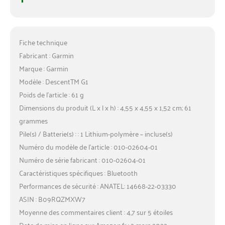
Fiche technique
Fabricant : Garmin
Marque : Garmin
Modèle : DescentTM G1
Poids de l’article : 61 g
Dimensions du produit (L x l x h) : 4,55 x 4,55 x 1,52 cm; 61
grammes
Pile(s) / Batterie(s) : : 1 Lithium-polymère – incluse(s)
Numéro du modèle de l’article : 010-02604-01
Numéro de série fabricant : 010-02604-01
Caractéristiques spécifiques : Bluetooth
Performances de sécurité : ANATEL: 14668-22-03330
ASIN : B09RQZMXW7
Moyenne des commentaires client : 4,7 sur 5 étoiles
Date de mise en ligne sur Amazon.fr : 2 mars 2022