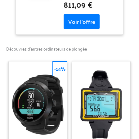
811,09 €
écran monochrome facile à
lire Autonomie de la batterie
: jusqu'à 25 heures en mode
plongée, 21 jours en mode
montre intelligente et 26
heures en mode GPS Suivez
vos activités avec plus de 30
Découvrez d’autres ordinateurs de plongée
applications sportives
intégrées, des
fonctionnalités
-14%
d'entraînement avancées
telles que V02 Max afin que
vous puissiez voir comment
votre corps s'adapte à
l'entraînement Les RH au
poignet 24h/24, 7j/7, la
surveillance de l'énergie de la
batterie corporelle, le score
de sommeil et plus encore
vous donnent un aperçu de
votre santé et de votre bien-