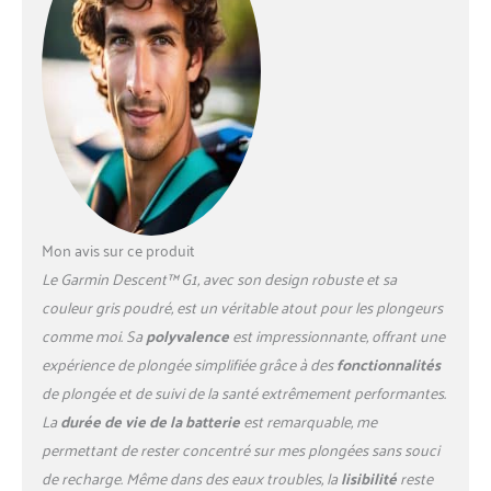
vous puissiez voir comment
votre corps s'adapte à
l'entraînement Les RH au
poignet 24h/24, 7j/7, la
surveillance de l'énergie de la
batterie corporelle, le score
de sommeil et plus encore
vous donnent un aperçu de
votre santé et de votre bien-
être en vous indiquant
quand ralentir et prendre
Mon avis sur ce produit
des pauses (cet appareil est
Le Garmin Descent™ G1, avec son design robuste et sa
destiné à donner une
couleur gris poudré, est un véritable atout pour les plongeurs
estimation de votre activité
comme moi. Sa
polyvalence
est impressionnante, offrant une
et de vos statistiques. Pulse
Ox n'est pas disponible dans
expérience de plongée simplifiée grâce à des
fonctionnalités
tous les pays, il ne s'agit pas
de plongée et de suivi de la santé extrêmement performantes.
d'un dispositif médical. ). Les
La
durée de vie de la batterie
est remarquable, me
produits internationaux ont
permettant de rester concentré sur mes plongées sans souci
des conditions distinctes,
de recharge. Même dans des eaux troubles, la
lisibilité
reste
sont vendus depuis