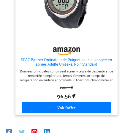
plongez pas, connectez-vous sans
tranquillité. GÈRE 3 MÉLANGES
fil à Suunto App pour recevoir
DE GAZ NITROX DIFFÉRENTS :
des notifications d'applications
Fonction exécutable pendant la
【Plusieurs Modes de Plongée】
plongée, idéale pour les
Choisissez entre 3 modes de
plongeurs avancés ou techniques
plongée, naviguez dans le menu
qui ont besoin d'une gestion
simple et basculez facilement
flexible du gaz. RAFFAELLO N'EST
entre les vues et les paramètres
PAS SEULEMENT UN BIJOU DE
Vous pouvez facilement
DESIGN, MAIS AUSSI
personnaliser votre mode de
D'EFFICACITÉ : Son design
plongée dans l'application
ultraplat garantit que
Suunto, choisir différents styles
l'ordinateur repose
d'affichage et choisir les détails
confortablement sur le brassard,
SEAC Partner Ordinateur de Poignet pour la plongée en
que vous souhaitez voir pendant
réduisant ainsi la résistance et
apnée. Adulte Unisexe, Noir, Standard
votre plongée La
l'encombrement. Son
personnalisation des modes de
impressionnante autonomie de 4
Données principales sur un seul écran: vitesse de descente et de
plongée vous permet également
ans, ainsi que son remplacement
remontée, température, temps d'immersion, temps de
de définir les paramètres des
facile par l'utilisateur, vous
récupération en surface et profondeur. Fonctions chronomètre et
gaz, des algorithmes et des
garantissent d'être prêt pour
compte à rebours. Enregistrez les sessions d’apnée jusqu’à 99
110,99 €
alarmes de plongée 【Connexion
toutes vos aventures de plongée.
plongées. Fonctionne avec une pile CR2032 standard et est
sans Sil】Suivez facilement les
CRESSI, ENTREPRISE FAMILIALE :
étanche jusqu’à 100 mètres de profondeur. Écran rétroéclairé.
96,56 €
données de pression
Développe avec passion des
atmosphérique directement
produits pour les sports
depuis votre poignet Associez
nautiques depuis 1946.
votre Suunto D5 au Suunto Tank
POD avant de plonger pour
connaître sans fil la pression du
réservoir sur l'écran Après votre
plongée, vérifiez votre
consommation d'air dans