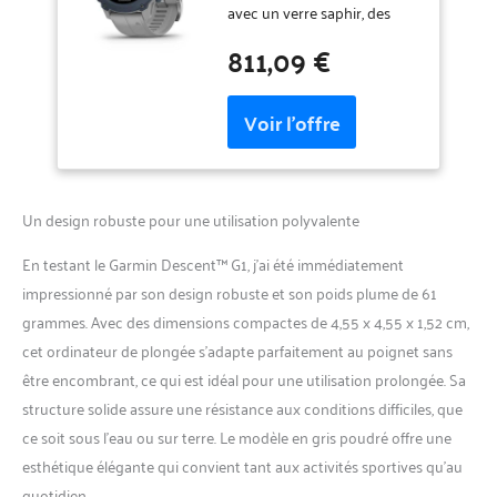
d'activité, Gris poudré
avec un verre saphir, des
bracelets en silicone et un
811,09 €
écran monochrome facile à
lire Autonomie de la batterie
: jusqu'à 25 heures en mode
plongée, 21 jours en mode
montre intelligente et 26
heures en mode GPS Suivez
vos activités avec plus de 30
Un design robuste pour une utilisation polyvalente
applications sportives
intégrées, des
En testant le Garmin Descent™ G1, j’ai été immédiatement
fonctionnalités
d'entraînement avancées
impressionné par son design robuste et son poids plume de 61
telles que V02 Max afin que
grammes. Avec des dimensions compactes de 4,55 x 4,55 x 1,52 cm,
vous puissiez voir comment
cet ordinateur de plongée s’adapte parfaitement au poignet sans
votre corps s'adapte à
être encombrant, ce qui est idéal pour une utilisation prolongée. Sa
l'entraînement Les RH au
poignet 24h/24, 7j/7, la
structure solide assure une résistance aux conditions difficiles, que
surveillance de l'énergie de la
ce soit sous l’eau ou sur terre. Le modèle en gris poudré offre une
batterie corporelle, le score
esthétique élégante qui convient tant aux activités sportives qu’au
de sommeil et plus encore
quotidien.