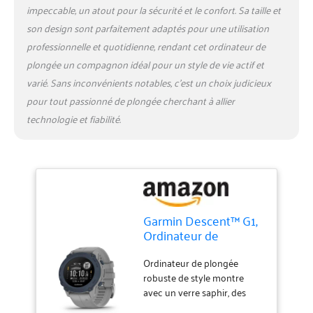
l'étranger et peuvent différer
impeccable, un atout pour la sécurité et le confort. Sa taille et
des produits locaux,
son design sont parfaitement adaptés pour une utilisation
notamment en ce qui
professionnelle et quotidienne, rendant cet ordinateur de
concerne l'ajustement, la
plongée un compagnon idéal pour un style de vie actif et
classification par âge et la
langue du produit,
varié. Sans inconvénients notables, c’est un choix judicieux
l'étiquetage ou les
pour tout passionné de plongée cherchant à allier
instructions.
technologie et fiabilité.
Garmin Descent™ G1,
Ordinateur de
plongée Robuste,
Plusieurs Modes de
Ordinateur de plongée
plongée, Suivi
robuste de style montre
d'activité, Gris poudré
avec un verre saphir, des
bracelets en silicone et un