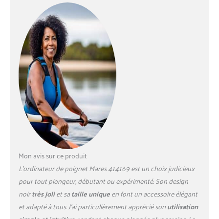
Mon avis sur ce produit
L’ordinateur de poignet Mares 414169 est un choix judicieux
pour tout plongeur, débutant ou expérimenté. Son design
noir
très joli
et sa
taille unique
en font un accessoire élégant
et adapté à tous. J’ai particulièrement apprécié son
utilisation
simple et intuitive
, rendant chaque plongée plus sereine. La