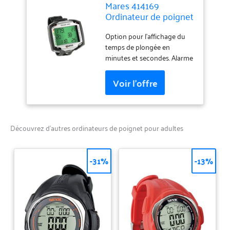
Mares 414169
Ordinateur de poignet
unisexe pour adulte,
noir, taille unique
Option pour l'affichage du
temps de plongée en
minutes et secondes. Alarme
exponentiel. Fonction multi
mélange.
Découvrez d’autres ordinateurs de poignet pour adultes
-31%
-13%