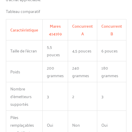
Tableau comparatif
Mares
Concurrent
Concurrent
Caractéristique
414169
A
B
5,5
Taille de l’écran
4,5 pouces
6 pouces
pouces
200
240
180
Poids
grammes
grammes
grammes
Nombre
d’émetteurs
3
2
3
supportés
Piles
remplaçables
Oui
Non
Oui