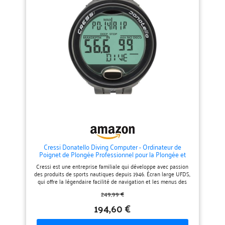
Cressi Donatello Diving Computer - Ordinateur de
Poignet de Plongée Professionnel pour la Plongée et
l'Apnée, Noir/Noir, Taille Unique, Adulte Unisexe
Cressi est une entreprise familiale qui développe avec passion
des produits de sports nautiques depuis 1946. Écran large UFDS,
qui offre la légendaire facilité de navigation et les menus des
ordinateurs Cressi Bouton multifonction unique, plus grande
249,99 €
fiabilité Conçu, développé et produit en Italie à 100% par sa
filiale Cressi Elettronica Connexion Bluetooth optionnelle pour
194,60 €
Mac, PC et appareils intelligents. Analysez et enregistrez vos
données de plongée dans l'application Cressi.