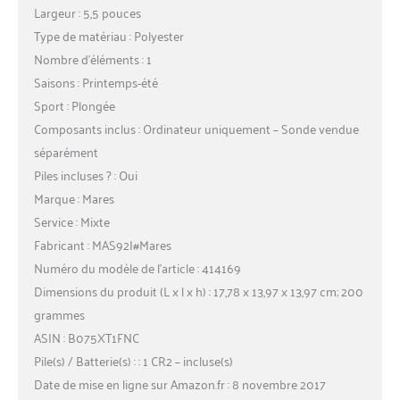
Largeur : 5,5 pouces
Type de matériau : Polyester
Nombre d’éléments : 1
Saisons : Printemps-été
Sport : Plongée
Composants inclus : Ordinateur uniquement – Sonde vendue
séparément
Piles incluses ? : Oui
Marque : Mares
Service : Mixte
Fabricant : MAS92|#Mares
Numéro du modèle de l’article : 414169
Dimensions du produit (L x l x h) : 17,78 x 13,97 x 13,97 cm; 200
grammes
ASIN : B075XT1FNC
Pile(s) / Batterie(s) : : 1 CR2 – incluse(s)
Date de mise en ligne sur Amazon.fr : 8 novembre 2017