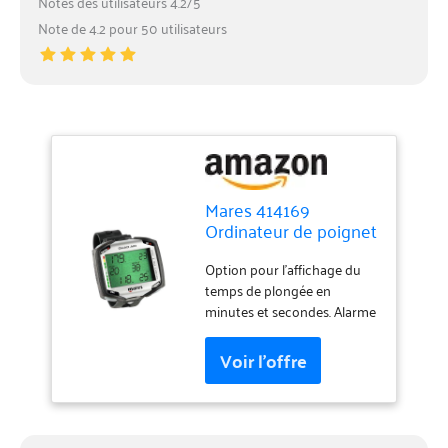
Notes des utilisateurs 4.2/5
Note de 4.2 pour 50 utilisateurs
Mares 414169
Ordinateur de poignet
unisexe pour adulte,
noir, taille unique
Option pour l'affichage du
temps de plongée en
minutes et secondes. Alarme
exponentiel. Fonction multi
mélange.