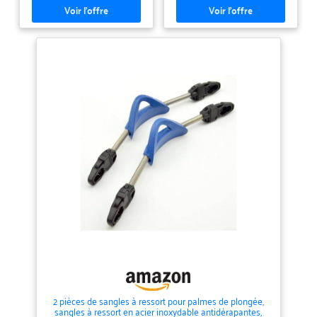
antidérapante innovante garantit
un ajustement sûr, vous offrant
confiance lorsque vous explorez
sous l'eau. Compatible avec les
marques populaires : convient
aux palmes de marques
renommées telles que Mares.
Mesurez la taille de la base de la
boucle de la nageoire pour la
compatibilité avec une différence
de 1 Options de taille disponibles
: disponible en plusieurs tailles
(XS, S, M, L) pour répondre à
diverses préférences. Veuillez
vérifier votre propre tableau des
tailles pour le meilleur
ajustement. Légères et faciles à
manipuler : pesant entre 344 g et
388 g selon la taille, ces sangles
sont légères mais robustes, ce
qui en fait un choix idéal pour
tout amateur de plongée.
2 pièces de sangles à ressort pour palmes de plongée,
sangles à ressort en acier inoxydable antidérapantes,