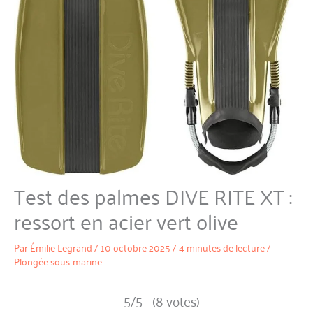
Test des palmes DIVE RITE XT :
ressort en acier vert olive
Par
Émilie Legrand
/
10 octobre 2025
/
4 minutes de lecture
/
Plongée sous-marine
5/5 - (8 votes)