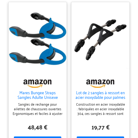
Mares Bungee Straps
Lot de 2 sangles à ressort en
Sangles Adulte Unisexe
acier inoxydable pour palmes
Couleur : Bleu Taille : M
de plongée avec poignée
Sangles de rechange pour
Construction en acier inoxydable
antidérapante pour un
ailettes de chaussures ouvertes
: fabriquées en acier inoxydable
ajustement sûr Compatible
Ergonomiques et faciles à ajuster
304, ces sangles à ressort sont
avec la plupart des palmes
2 extensions pour une meilleure
conçues pour résister aux
de plongée, y compris Mares
adaptabilité Œillet large pour
conditions d'eau de mer difficiles,
(S noir)
48,48 €
19,77 €
une utilisation avec des gants
performance durable pendant
épais
vos aventures de plongée.
Design antidérapant : la fonction