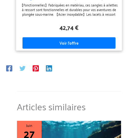
pour palmes Cressi, Mares (L bleu)
【Fonctionnelles】Fabriquées en matériau, ces sangles à ailettes
à ressort sont fonctionnelles et durables pour vos aventures de
plongée sous-marine. 【Acier inoxydable】Les lacets à ressort
sont fabriqués en acier inoxydable 304, qui est hautement
résistant et garantit une résistance à la rouille. Il offre une
42,74 €
excellente résistance et durabilité pour une utilisation sous l'eau.
【Compatibilité】Convient pour les palmes de marques
populaires comme CRESSI et Mares, ces sangles peuvent être
utilisées avec divers modèles de palmes. Veuillez vous assurer
que la taille de la base de la boucle d'aileron correspond à moins
de 1 mm de la boucle d'origine pour plus de compatibilité. Ne
convient pas aux palmes en coco. Matériaux : fabriquées en acier
inoxydable 304, EPDM et TPR, ces sangles d'aileron sont conçues
pour résister aux conditions difficiles de la plongée sous-marine.
Les matériaux offrent flexibilité, confort et fiabilité, améliorant
votre expérience de plongée. L'emballage comprend : 2 attaches
pour palmes à ressort
Articles similaires
Juin
27