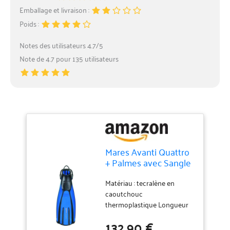
Emballage et livraison :
Poids :
Notes des utilisateurs 4.7/5
Note de 4.7 pour 135 utilisateurs
Mares Avanti Quattro
+ Palmes avec Sangle
Unisexe, Bleu (RBL)
Matériau : tecralène en
caoutchouc
thermoplastique Longueur
de la lame : 38 cm Poids : 0,9
132,90 €
kg Technologie d'armure de