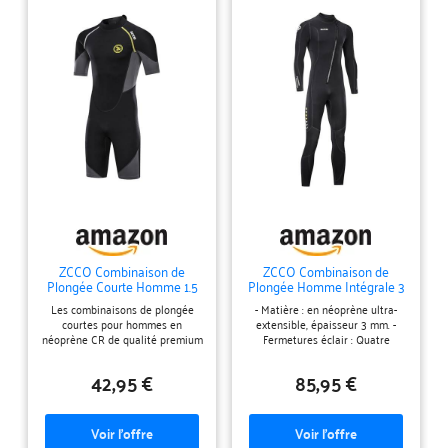
ZCCO Combinaison de
ZCCO Combinaison de
Plongée Courte Homme 1.5
Plongée Homme Intégrale 3
mm Shorty Néoprène
mm Néoprène Snorkeling L
Les combinaisons de plongée
- Matière : en néoprène ultra-
Natation L
courtes pour hommes en
extensible, épaisseur 3 mm. -
néoprène CR de qualité premium
Fermetures éclair : Quatre
incluent du nylon et du spandex.
petites fermetures éclair sur les
Flexibilité suffisante, matériaux
bras et les jambes, pour les
42,95 €
85,95 €
écologiques, ne vous inquiétez
enfiler ou les retirer facilement
pas de l’intimité avec votre peau.
par rapport à d'autres
PROTECTION INTÉGRALE DU
combinaisons en néoprène. -
CORPS - La combinaison de
Joint d’étanchéité anti-vent :
plongée en néoprène de 1,5 mm
intérieur en néoprène lisse sur le