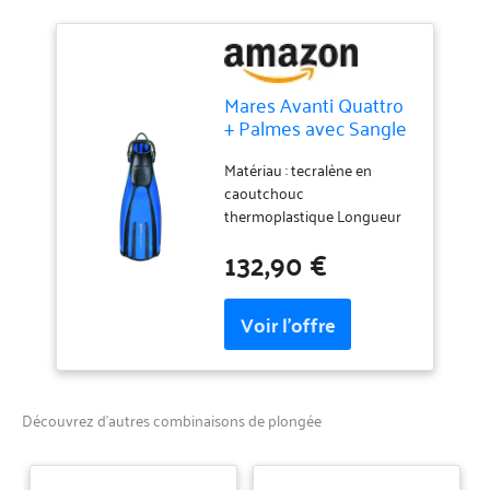
Mares Avanti Quattro
+ Palmes avec Sangle
Unisexe, Bleu (RBL)
Matériau : tecralène en
caoutchouc
thermoplastique Longueur
de la lame : 38 cm Poids : 0,9
132,90 €
kg Technologie d'armure de
canal Sangle élastique
Découvrez d’autres combinaisons de plongée