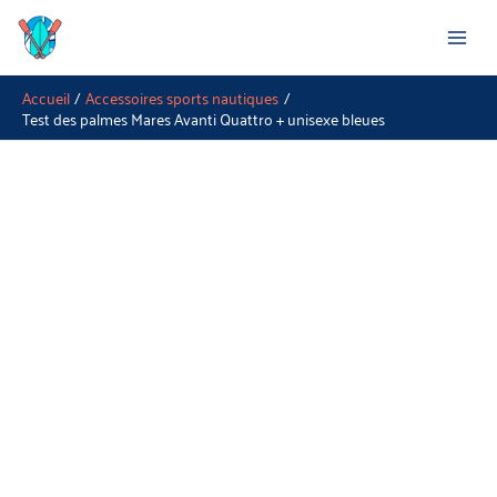
Aller
Rechercher
au
contenu
Accueil
Accessoires sports nautiques
Test des palmes Mares Avanti Quattro + unisexe bleues