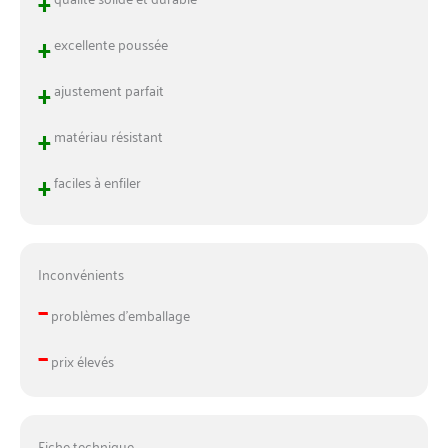
+
+
excellente poussée
+
ajustement parfait
+
matériau résistant
+
faciles à enfiler
Inconvénients
–
problèmes d’emballage
–
prix élevés
Fiche technique