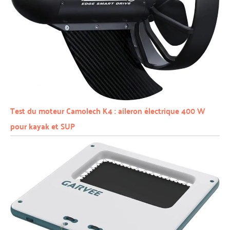
Test du moteur Camolech K4 : aileron électrique 400 W
pour kayak et SUP