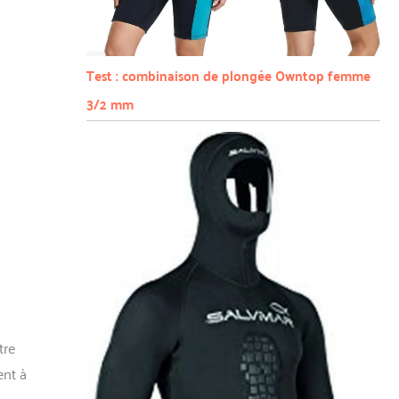
Test : combinaison de plongée Owntop femme
3/2 mm
tre
ent à