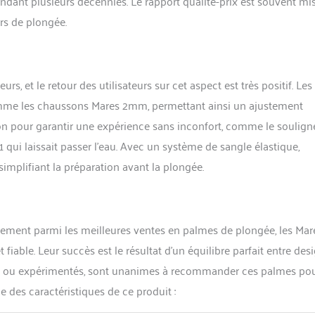
endant plusieurs décennies. Le rapport qualité-prix est souvent mi
rs de plongée.
rs, et le retour des utilisateurs sur cet aspect est très positif. Les
mme les chaussons Mares 2mm, permettant ainsi un ajustement
son pour garantir une expérience sans inconfort, comme le soulign
e 11 qui laissait passer l’eau. Avec un système de sangle élastique,
implifiant la préparation avant la plongée.
ement parmi les meilleures ventes en palmes de plongée, les Mar
able. Leur succès est le résultat d’un équilibre parfait entre desi
ovices ou expérimentés, sont unanimes à recommander ces palmes po
 des caractéristiques de ce produit :