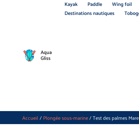
Aller
Kayak
Paddle
Wing foil
au
Destinations nautiques
Tobogg
contenu
Aqua
Gliss
Accueil
Plongée sous-marine
Test des palmes Mare