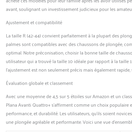
acheté ces modèles pour leur famille après les avoir utilisés p
avant, soulignant un investissement judicieux pour les amateu
Ajustement et compatibilité
La taille R (42-44) convient parfaitement à la plupart des plongeu
palmes sont compatibles avec des chaussons de plongée, co
optimal. Notre préconisation, choisir la bonne taille de chaus
utilisateur qui a trouvé la taille 10 idéale par rapport à la taill
l’ajustement est non seulement précis mais également rapide, s
Évaluation globale et classement
Avec une moyenne de 4,5 sur 5 étoiles sur Amazon et un class
Plana Avanti Quattro+ s’affirment comme un choix populaire et fi
performance, et durabilité. Les utilisateurs, qu’ils soient n
une plongée agréable et performante. Voici une vue d’ensemble