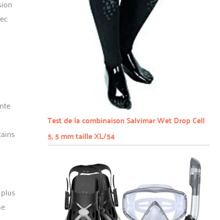
sion
vec
inte
Test de la combinaison Salvimar Wet Drop Cell
tains
5, 5 mm taille XL/54
 plus
me