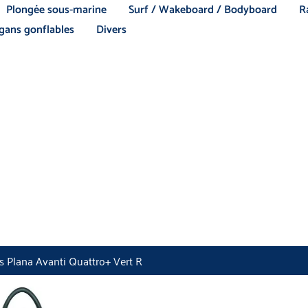
Plongée sous-marine
Surf / Wakeboard / Bodyboard
R
ans gonflables
Divers
s Plana Avanti Quattro+ Vert R