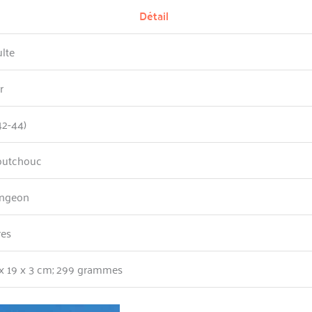
Détail
lte
r
42-44)
outchouc
ongeon
es
x 19 x 3 cm; 299 grammes