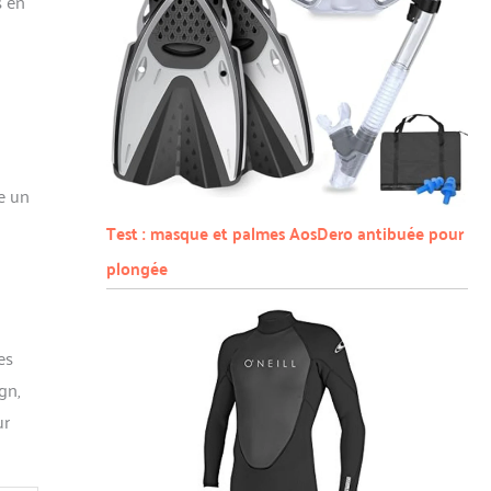
s en
e un
Test : masque et palmes AosDero antibuée pour
plongée
es
gn,
ur