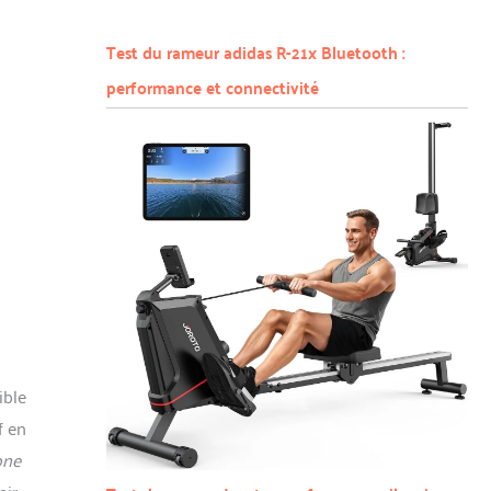
Test du rameur adidas R-21x Bluetooth :
performance et connectivité
ible
f en
one
nir