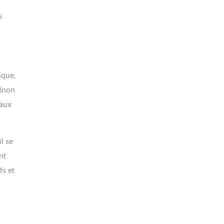
s
ique,
 (non
 aux
l se
nt
fs et