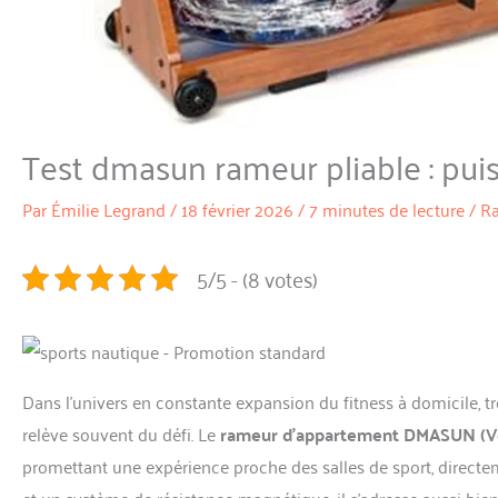
Test dmasun rameur pliable : pui
Par
Émilie Legrand
/
18 février 2026
/
7 minutes de lecture
/
R
5/5 - (8 votes)
Dans l’univers en constante expansion du fitness à domicile, t
relève souvent du défi. Le
rameur d’appartement DMASUN (Ve
promettant une expérience proche des salles de sport, direct
et un système de résistance magnétique, il s’adresse aussi bie