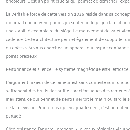
bricoleurs. C’est un point crucial qui permet de démarrer l’expér
temps réel sur sm
rester diverti pen
La véritable force de cette version 2026 réside dans sa conce
expérience interacti
monorail qui peuvent parfois présenter un léger jeu latéral ou 
𝐝𝐞 𝐏𝐥𝐚𝐜𝐞 & 𝐏
180°, ce rameur n
une stabilité exemplaire du siège. Le mouvement de va-et-vient 
permettent un ran
cadence. Cette architecture permet également de supporter u
minutes de monta
compacte et rapide
du châssis. Si vous cherchez un appareil qui inspire confiance
【𝐅𝐢𝐚𝐛𝐥𝐞 – 𝐕𝐨𝐭
points précieux.
service client réa
disposition pour t
Performance et silence : le système magnétique est-il efficace 
dans votre santé 
accompagner dans
L’argument majeur de ce rameur est sans conteste son fonctio
s’affranchit des bruits de souffle caractéristiques des rameurs 
inexistant, ce qui permet de s’entraîner tôt le matin ou tard le
de la télévision. Pour un usage en appartement, c’est un critèr
partagé.
Côté résistance, l’appareil propose 16 niveaux réglables via une