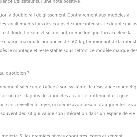
ience utilisateur sur une note positive.
artphone ou tablette. Inclus un support de tablette pratique pour
dant l'effort. Ce système intelligent transforme vos séances en une
ption à double rail de glissement. Contrairement aux modèles à
ve et motivante pour atteindre vos objectifs. 【𝐄𝐱𝐭𝐫𝐞̂𝐦𝐞𝐦𝐞𝐧𝐭 𝐆𝐚𝐢𝐧
des vacillements lors des coups de rame intenses, le double rail a
𝐞̂𝐭 𝐞𝐧 𝟐𝟎 𝐌𝐢𝐧𝐮𝐭𝐞𝐬】 DMASUN rameur pliable appartement design pliable à
'occupe que 0,4 m² après usage. Les roulettes de transport
est fluide, linéaire et sécurisant, même lorsque l’on accélère la
gement sans effort. Livré pré-assemblé à 90 %, il ne nécessite que 20
ne charge maximale annoncée de 160 kg, témoignant de la robust
ge final pour commencer votre entraînement. Une solution
, parfaite pour les appartements et les espaces de vie optimisés.
 dès le montage et reste stable sous l’effort, ce modèle marque de
𝐞 𝐏𝐚𝐫𝐭𝐞𝐧𝐚𝐢𝐫𝐞 𝐅𝐢𝐭𝐧𝐞𝐬𝐬】 DMASUN engage sur la qualité. Bénéficiez d'un
ctif et d'une garantie constructeur de 5 ans. Nous sommes à votre
oute question afin de garantir votre satisfaction totale. Investissez
au quotidien ?
dès aujourd'hui avec un équipement conçu pour durer et vous
 votre parcours de remise en forme.
nnement silencieux. Grâce à son système de résistance magnétiqu
à air ou des clapotis des modèles à eau. Le frottement est quasi
 soir sans réveiller le foyer, ni même avoir besoin d’augmenter le v
e souvent décisif qui valide son intégration dans un espace de vie
 molette. Si les premiers niveaux sont très légers et servent