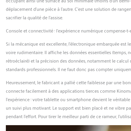
occupant ainsi une surface au sol minimale (moins d’un demi-mèt
déplacement d’une pièce à l’autre. C’est une solution de ran
sacrifier la qualité de l’assise.
Console et connectivité : l’expérience numérique compense-t-el
Si la mécanique est excellente, l’électronique embarquée est le 
voire rudimentaire. Il affiche les données essentielles (temps, 
rétroéclairé) et la précision des données, notamment le calcu
standards professionnels. Il ne faut donc pas compter uniquem
Heureusement, le fabricant a pallié cette faiblesse par une bon
connecte facilement à des applications tierces comme Kinomap
l’expérience : votre tablette ou smartphone devient le véritab
un suivi plus motivant. Le support est bien placé et ne vibre p
pendant l’effort. Pour tirer le meilleur parti de ce rameur, l’u