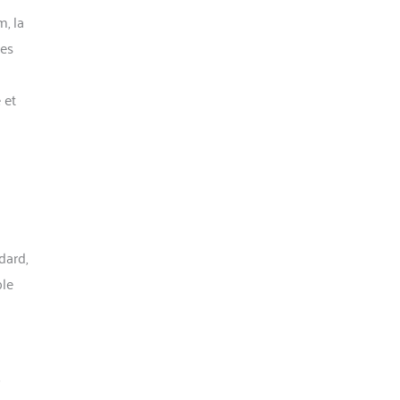
, la
les
 et
dard,
ble