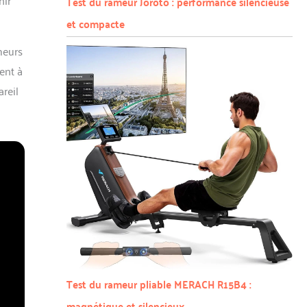
Test du rameur Joroto : performance silencieuse
et compacte
meurs
ent à
areil
Test du rameur pliable MERACH R15B4 :
magnétique et silencieux