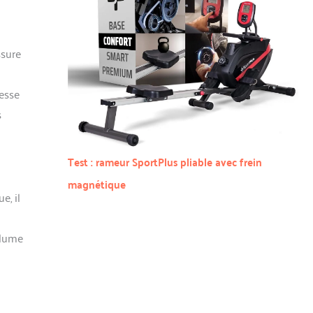
ssure
esse
s
Test : rameur SportPlus pliable avec frein
magnétique
e, il
olume