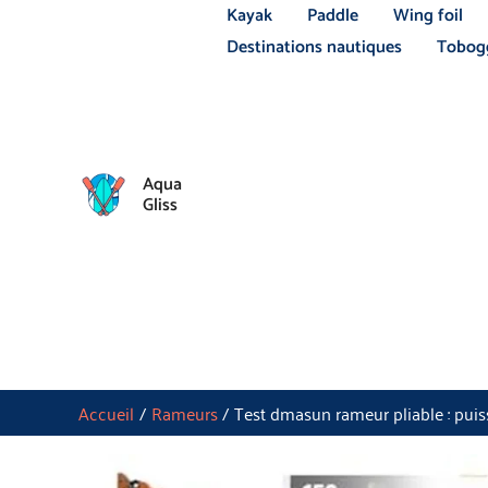
Aller
Kayak
Paddle
Wing foil
au
Destinations nautiques
Tobogg
contenu
Aqua
Gliss
Accueil
Rameurs
Test dmasun rameur pliable : pui