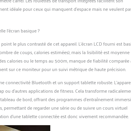
re carré). Les roulettes de transport intégrées facilitent son
gement idéale pour ceux qui manquent d’espace mais ne veulent pa
le l’écran basique ?
point le plus contrasté de cet appareil. L’écran LCD fourni est bas
nombre de coups, calories estimées), mais la lisibilité est moyenne
l des calories ou le temps au 500m, manque de fiabilité comparée
ent sur ce moniteur pour un suivi métrique de haute précision.
ne connectivité Bluetooth et un support tablette robuste. L’apparei
 ou d’autres applications de fitness. Cela transforme radicaleme
le tableau de bord, offrant des programmes d’entraînement immersi
as, permettant de regarder une série ou de suivre un cours virtuel
tilisation d’une tablette connectée est donc vivement recommandée.