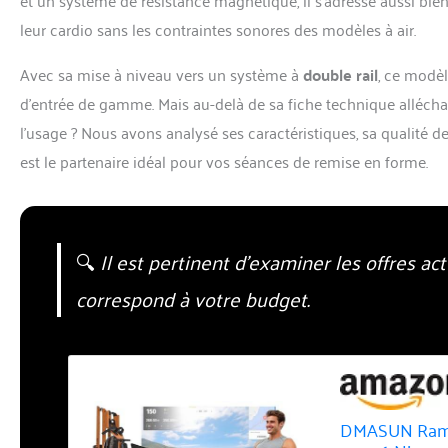
leur cardio sans les contraintes sonores des modèles à air.
Avec sa mise à niveau vers un système à
double rail
, ce modèl
d’entrée de gamme. Mais au-delà de sa fiche technique alléchan
l’usage ? Nous avons analysé ses caractéristiques, sa qualité de
est le partenaire idéal pour vos séances de remise en forme.
🔍
Il est pertinent d’examiner les offres actu
correspond à votre budget.
DMASUN Rameu