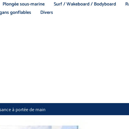
Plongée sous-marine
Surf / Wakeboard / Bodyboard
R
ans gonflables
Divers
ssance à portée de main