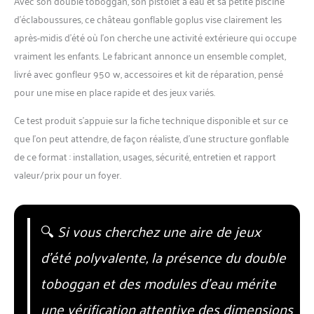
Avec son double toboggan, son pistolet à eau et sa petite piscine
d’éclaboussures, ce château gonflable goplus vise clairement les
après-midis d’été où l’on cherche une activité extérieure qui occupe
vraiment les enfants. Le fabricant annonce un ensemble complet,
livré avec gonfleur 950 w, accessoires et kit de réparation, pensé
pour une mise en place rapide et des jeux variés.
Ce test produit s’appuie sur la fiche technique disponible et sur ce
que l’on peut attendre, de façon réaliste, d’une structure gonflable
de ce format : installation, usages, sécurité, entretien et rapport
valeur/prix pour un foyer.
🔍
Si vous cherchez une aire de jeux
d’été polyvalente, la présence du double
toboggan et des modules d’eau mérite
une vérification attentive des dimensions