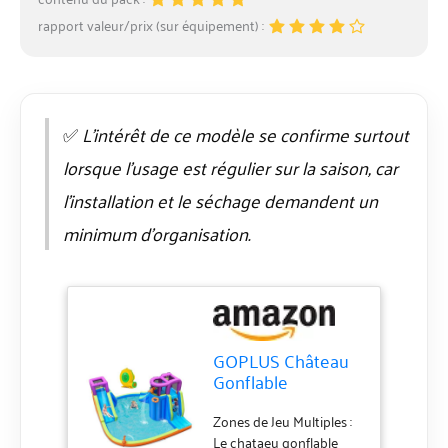
rapport valeur/prix (sur équipement) :
✅
L’intérêt de ce modèle se confirme surtout
lorsque l’usage est régulier sur la saison, car
l’installation et le séchage demandent un
minimum d’organisation.
GOPLUS Château
Gonflable
Exterieur Enfant
avec Double
Zones de Jeu Multiples :
Toboggan, Pistolet
Le chataeu gonflable