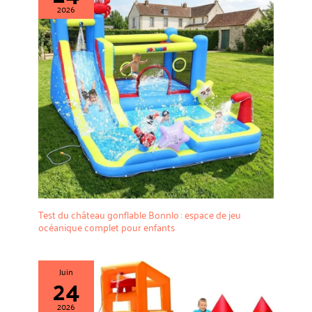
avec les parents et créent des
le produit, n'hésitez pas à nous contacter.
2026
etc. pour une enfance
souvenirs d’enfance inoubliables.
inoubliable.
Test du château gonflable Bonnlo : espace de jeu
océanique complet pour enfants
Juin
24
2026