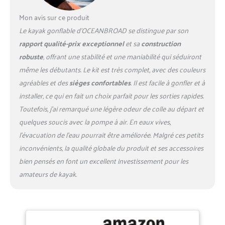
Plusieurs protections pour
Mon avis sur ce produit
vous aider à faire du kayak
Le kayak gonflable d’OCEANBROAD se distingue par son
en toute sécurité. Profitez du
confort : le sol à point
rapport qualité-prix exceptionnel
et sa
construction
tombant peut fournir plus
robuste
, offrant une stabilité et une maniabilité qui séduiront
de rigidité et de soutien que
même les débutants. Le kit est très complet, avec des couleurs
le sol en forme de poutre en
agréables et des
sièges confortables
. Il est facile à gonfler et à
I, et la surface sera plus plate
pour vous asseoir. Le siège
installer, ce qui en fait un choix parfait pour les sorties rapides.
rembourré en EVA offre un
Toutefois, j’ai remarqué une légère odeur de colle au départ et
soutien dorsal supérieur, le
quelques soucis avec la pompe à air. En eaux vives,
repose-pieds assure une
l’évacuation de l’eau pourrait être améliorée. Malgré ces petits
position assise détendue. Le
trou de vidange évacuera
inconvénients, la qualité globale du produit et ses accessoires
l'excès d'eau en temps
bien pensés en font un excellent investissement pour les
opportun. Toujours vous
amateurs de kayak.
garder dans le confort. 【Sur
votre piste】Le noyau à
point tombant haute densité
assure la rigidité, l'aileron
amovible offre une