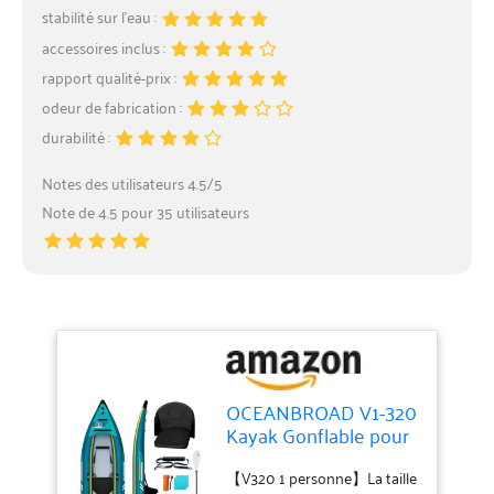
stabilité sur l’eau :
accessoires inclus :
rapport qualité-prix :
odeur de fabrication :
durabilité :
Notes des utilisateurs 4.5/5
Note de 4.5 pour 35 utilisateurs
OCEANBROAD V1-320
Kayak Gonflable pour
Adultes avec pagaie,
siège de Kayak,
【V320 1 personne】La taille