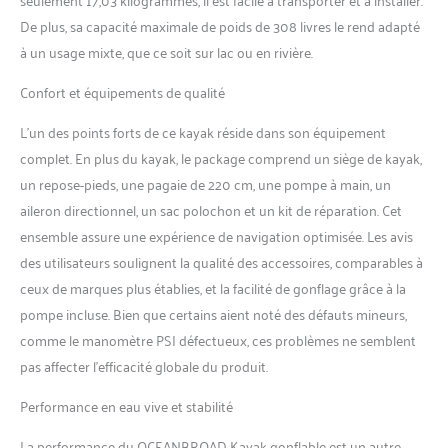
pour plus de sécurité. Les
valves Halkey-Roberts
De plus, sa capacité maximale de poids de 308 livres le rend adapté
peuvent résister à une
à un usage mixte, que ce soit sur lac ou en rivière.
meilleure pression, faciles à
utiliser et sans fuite.
Confort et équipements de qualité
Plusieurs protections pour
vous aider à faire du kayak
L’un des points forts de ce kayak réside dans son équipement
en toute sécurité. Profitez du
complet. En plus du kayak, le package comprend un siège de kayak,
confort : le sol à point
un repose-pieds, une pagaie de 220 cm, une pompe à main, un
tombant peut fournir plus
aileron directionnel, un sac polochon et un kit de réparation. Cet
de rigidité et de soutien que
le sol en forme de poutre en
ensemble assure une expérience de navigation optimisée. Les avis
I, et la surface sera plus plate
des utilisateurs soulignent la qualité des accessoires, comparables à
pour vous asseoir. Le siège
ceux de marques plus établies, et la facilité de gonflage grâce à la
rembourré en EVA offre un
pompe incluse. Bien que certains aient noté des défauts mineurs,
soutien dorsal supérieur, le
repose-pieds assure une
comme le manomètre PSI défectueux, ces problèmes ne semblent
position assise détendue. Le
pas affecter l’efficacité globale du produit.
trou de vidange évacuera
l'excès d'eau en temps
Performance en eau vive et stabilité
opportun. Toujours vous
garder dans le confort. 【Sur
La performance du OCEANBROAD Kayak gonflable est un autre