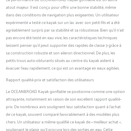
votre piste】Le noyau à
atout majeur. Il est conçu pour offrir une bonne stabilité, même
point tombant haute densité
dans des conditions de navigation plus exigeantes. Un utilisateur
assure la rigidité, l'aileron
expérimenté a testé ce kayak sur un lac avec son petit-fils et a été
amovible offre une
excellente stabilité pour
agréablement surpris par sa stabilité et sa robustesse. Bien qu’il n’ait
améliorer l'efficacité de votre
pas encore été testé en eau vive, les caractéristiques techniques
kayak, la pagaie de kayak en
laissent penser qu’il peut supporter des rapides de classe 3 grâce à
4 pièces est également facile
sa construction robuste et son aileron directionnel. De plus, les
à utiliser. Excellente
petits trous auto-obturants situés au centre du kayak aident à
maniabilité et stabilité pour
vous emmener partout où
évacuer l’eau rapidement, ce qui est un avantage en eaux agitées.
vous le souhaitez. Facile à
utiliser : facile à gonfler et à
Rapport qualité-prix et satisfaction des utilisateurs
dégonfler avec les valves
Halkey-Roberts, facile à
Le OCEANBROAD Kayak gonflable se positionne comme une option
nettoyer avec le design du
attrayante, notamment en raison de son excellent rapport qualité-
sol amovible. Et avec le sac
prix. De nombreux avis soulignent leur satisfaction quant à l’achat
de sport inclus, il est
de ce kayak, souvent comparé favorablement à des modèles plus
pratique à transporter.
chers. Un utilisateur a même qualifié ce kayak de « meilleur achat »,
Randonnez, gonflez et
profitez du kayak dans les
soulignant le plaisir qu’il procure lors des sorties en eau. Cette