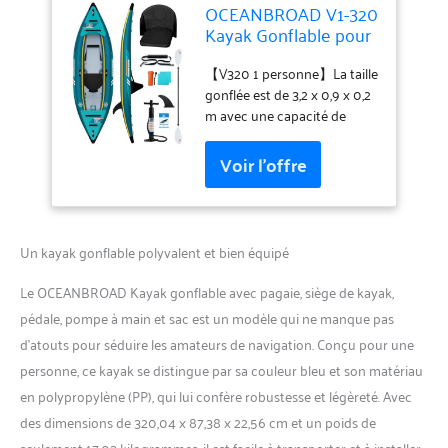
OCEANBROAD V1-320
Kayak Gonflable pour
Adultes avec pagaie,
siège de Kayak,
【V320 1 personne】La taille
pédale, Pompe à Main
gonflée est de 3,2 x 0,9 x 0,2
et Sac, 3,2 m, Kayak
m avec une capacité de
pour 1 Personne, Bleu
poids de 140 kg et est
facilement pliable pour être
mis dans le sac de transport
qui permet un transport
facile. Fabriqué en vinyle
robuste, le kayak vous
Un kayak gonflable polyvalent et bien équipé
accompagnera plus
longtemps. Voyage protégé :
Le OCEANBROAD Kayak gonflable avec pagaie, siège de kayak,
fabriqué avec des matériaux
pédale, pompe à main et sac est un modèle qui ne manque pas
en vinyle durable avec un sol
d’atouts pour séduire les amateurs de navigation. Conçu pour une
à point tombant pour
augmenter la rigidité et
personne, ce kayak se distingue par sa couleur bleu et son matériau
résister aux éléments
en polypropylène (PP), qui lui confère robustesse et légèreté. Avec
extérieurs inattendus.
des dimensions de 320,04 x 87,38 x 22,56 cm et un poids de
Constracter à 3 chambres
seulement 17,03 kilogrammes, il est facile à transporter et à installer.