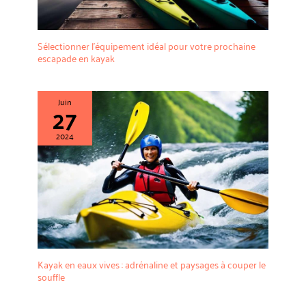
Sélectionner l’équipement idéal pour votre prochaine
escapade en kayak
Juin
27
2024
Kayak en eaux vives : adrénaline et paysages à couper le
souffle