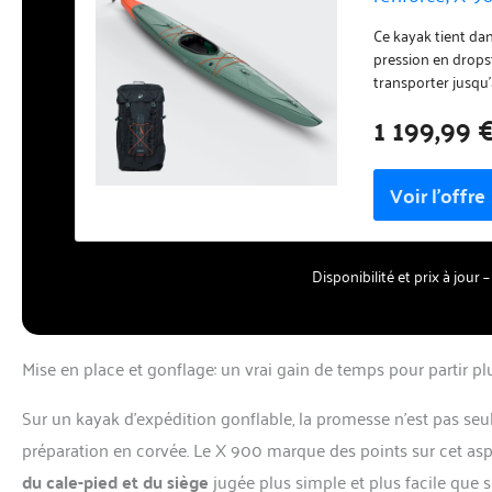
Ce kayak tient dan
pression en drops
transporter jusqu
bord de ce kayak g
1 199,99 
plusieurs jours.-q
sensations surpren
toutes conditions.
dans un sac à dos-
Disponibilité et prix à jour
Mise en place et gonflage: un vrai gain de temps pour partir p
Sur un kayak d’expédition gonflable, la promesse n’est pas seul
préparation en corvée. Le X 900 marque des points sur cet asp
du cale-pied et du siège
jugée plus simple et plus facile que s