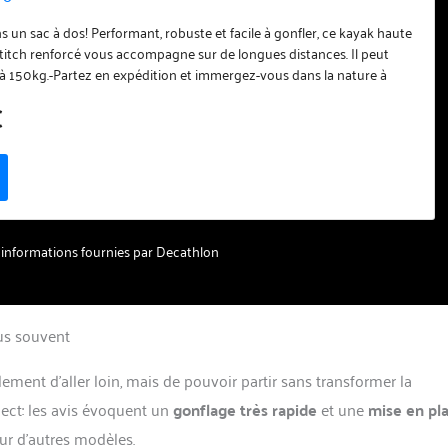
s un sac à dos! Performant, robuste et facile à gonfler, ce kayak haute
titch renforcé vous accompagne sur de longues distances. Il peut
'à 150kg.-Partez en expédition et immergez-vous dans la nature à
onflable innovant. En mer, sur lac ou rivière calme, partez naviguer
€
ualité de glisse::Le kayak avec la meilleure glisse de toute notre gamme:
antes stabilité::Le travail calage/coque offre une bonne stabilité en
 facilité de transport::un kayak sit-in d'expédition de 5m transportable
Tissu principal: 64.0% Polychlorure de vinyle, 36.0% Polyester
 – informations fournies par Decathlon
lus souvent
ement d’aller loin, mais de pouvoir partir sans transformer la
ect: les avis évoquent un
gonflage très rapide
et une
mise en pl
ur d’autres modèles.