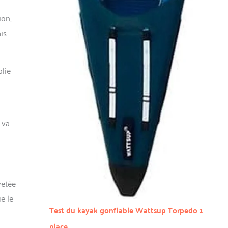
ion,
is
plie
 va
etée
e le
Test du kayak gonflable Wattsup Torpedo 1
place