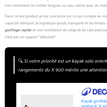
vise clairement les sorties longues sur eau calme, avec du maté
Dans ce test produit, je me concentre sur ce qui compte au mom
capacité d’emport, la logistique (poids, transport) et les limit
gonflage rapide
et une installation du siège et du cale-pied j
n’est pas un support “débutant”.
🔍
Si votre priorité est un kayak solo orien
rangements du X 900 mérite une attention 
Kayak gonflab
renforcé, X 9