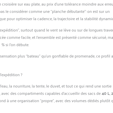
e croisière sur eau plate, au prix d’une tolérance moindre aux erre
ut pas le considérer comme une “planche débutante”: on est sur un
 pour optimiser la cadence, la trajectoire et la stabilité dynami
expédition”, surtout quand le vent se lève ou sur de longues trave
ncée comme facile, et l’ensemble est présenté comme sécurisé, mai
0 %
si l’on débute.
sensation plus “bateau” qu’un gonflable de promenade, ce profil 
’expédition ?
au, la nourriture, la tente, le duvet, et tout ce qui rend une sortie
avec des compartiments capables d’accueillir des sacs de
40 L
,
espond à une organisation “propre”, avec des volumes dédiés plutôt 