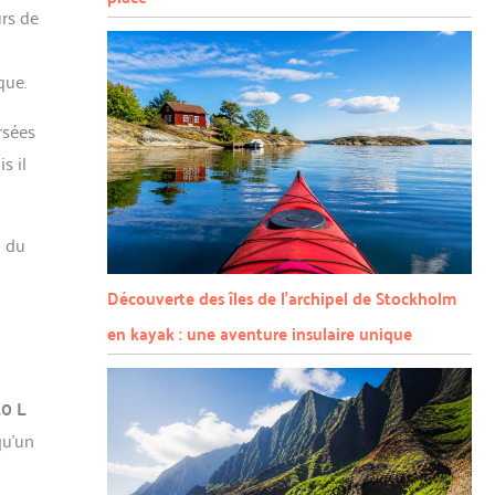
urs de
que.
rsées
s il
a du
Découverte des îles de l’archipel de Stockholm
en kayak : une aventure insulaire unique
20 L
qu’un