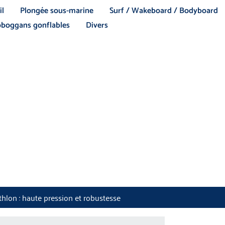
il
Plongée sous-marine
Surf / Wakeboard / Bodyboard
boggans gonflables
Divers
hlon : haute pression et robustesse