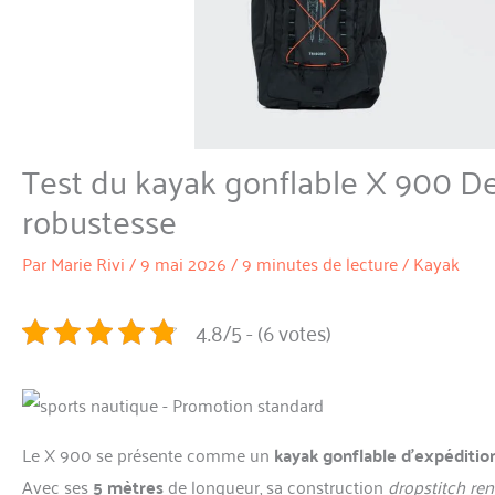
Test du kayak gonflable X 900 De
robustesse
Par
Marie Rivi
/
9 mai 2026
/
9 minutes de lecture
/
Kayak
4.8/5 - (6 votes)
Le X 900 se présente comme un
kayak gonflable d’expéditio
Avec ses
5 mètres
de longueur, sa construction
dropstitch re