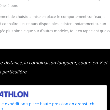
riel à bord.
ent de choisir: la mise en place, le comportement sur l’eau, la
es à connaître. Les retours disponibles insistent notamment sur un
ugée plus simple que sur d’autres modèles, tout en rappelant que c
té distance, la combinaison longueur, coque en V et
particulière.
le expédition 1 place haute pression en dropstitch
00