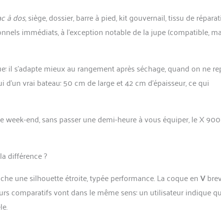
ac à dos
, siège, dossier, barre à pied, kit gouvernail, tissu de réparat
ionnels immédiats, à l’exception notable de la jupe (compatible, ma
ue: il s’adapte mieux au rangement après séchage, quand on ne re
i d’un vrai bateau: 50 cm de large et 42 cm d’épaisseur, ce qui
 ou le week-end, sans passer une demi-heure à vous équiper, le X 900
la différence ?
fiche une silhouette étroite, typée performance. La coque en
V
brev
tours comparatifs vont dans le même sens: un utilisateur indique qu
le.