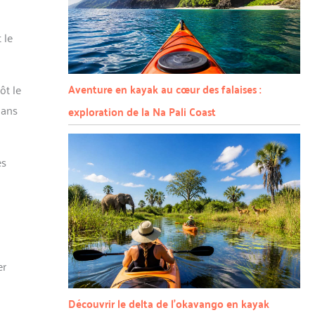
 le
Aventure en kayak au cœur des falaises :
ôt le
dans
exploration de la Na Pali Coast
es
er
Découvrir le delta de l’okavango en kayak