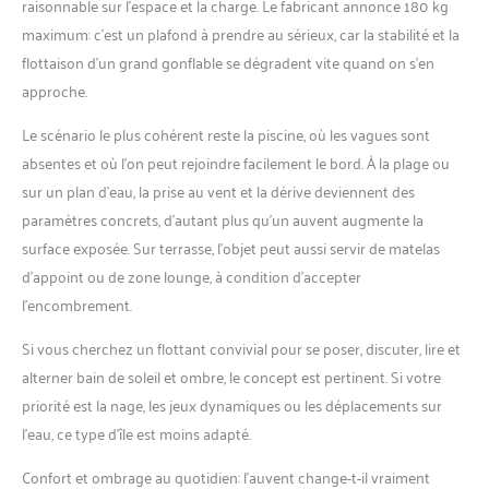
raisonnable sur l’espace et la charge. Le fabricant annonce 180 kg
variété d'activités en plein air. Que vous preniez
maximum: c’est un plafond à prendre au sérieux, car la stabilité et la
le soleil sur la plage ou que vous vous détendiez
flottaison d’un grand gonflable se dégradent vite quand on s’en
avec des amis dans la piscine, elle offre une
expérience de détente confortable. Elle convient
approche.
à deux personnes et a une capacité de charge
allant jusqu'à 200 kg. Design Portable : Ce lit
Le scénario le plus cohérent reste la piscine, où les vagues sont
gonflable se gonfle en seulement 10 minutes. Il
absentes et où l’on peut rejoindre facilement le bord. À la plage ou
dispose de trois valves de gonflage séparées
sur un plan d’eau, la prise au vent et la dérive deviennent des
pour un matelas de sol, un coussin d'assise et un
paramètres concrets, d’autant plus qu’un auvent augmente la
dossier personnalisables. Lorsqu'il n'est pas
utilisé, il peut être rapidement dégonflé et replié
surface exposée. Sur terrasse, l’objet peut aussi servir de matelas
à une taille compacte pour un rangement facile.
d’appoint ou de zone lounge, à condition d’accepter
l’encombrement.
Si vous cherchez un flottant convivial pour se poser, discuter, lire et
alterner bain de soleil et ombre, le concept est pertinent. Si votre
priorité est la nage, les jeux dynamiques ou les déplacements sur
l’eau, ce type d’île est moins adapté.
Confort et ombrage au quotidien: l’auvent change-t-il vraiment