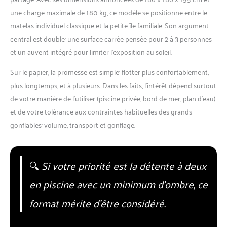
une charge maximale de 180 kg, ce modèle se positionne entre le
matelas individuel classique et la petite île familiale. Son argument
central est double: une surface carrée pensée pour 2 à 3 personnes
et un auvent intégré pour limiter l’exposition au soleil.
Sur le papier, la promesse est simple: flotter plus confortablement,
plus longtemps, et à plusieurs. Dans les faits, l’intérêt dépend surtout
de votre manière de l’utiliser (piscine privée, bord de mer, plan d’eau)
et de votre tolérance aux contraintes habituelles des grands
gonflables: volume, transport et gonflage.
🔍
Si votre priorité est la détente à deux
en piscine avec un minimum d’ombre, ce
format mérite d’être considéré.