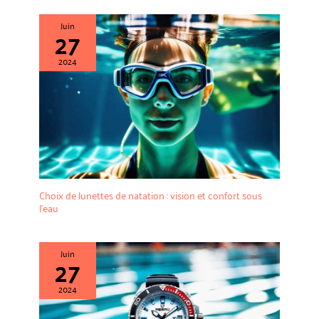
Juin
27
2024
Choix de lunettes de natation : vision et confort sous
l’eau
Juin
27
2024