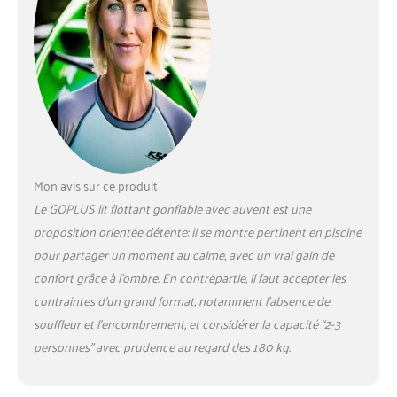
Convient à Divers Scénarios : Cette île
flottante gonflable est polyvalente et
performante, idéale pour une variété
d'activités en plein air. Que vous preniez le
soleil sur la plage ou que vous vous détendiez
avec des amis dans la piscine, elle offre une
expérience de détente confortable. Elle
convient à deux personnes et a une capacité
de charge allant jusqu'à 200 kg. Design
Portable : Ce lit gonflable se gonfle en
Mon avis sur ce produit
seulement 10 minutes. Il dispose de trois
Le GOPLUS lit flottant gonflable avec auvent est une
valves de gonflage séparées pour un matelas
de sol, un coussin d'assise et un dossier
proposition orientée détente: il se montre pertinent en piscine
personnalisables. Lorsqu'il n'est pas utilisé, il
pour partager un moment au calme, avec un vrai gain de
peut être rapidement dégonflé et replié à une
confort grâce à l’ombre. En contrepartie, il faut accepter les
taille compacte pour un rangement facile.
contraintes d’un grand format, notamment l’absence de
souffleur et l’encombrement, et considérer la capacité “2-3
personnes” avec prudence au regard des 180 kg.