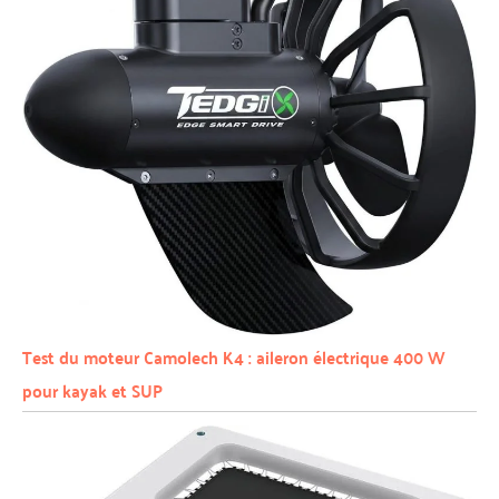
Test du moteur Camolech K4 : aileron électrique 400 W
pour kayak et SUP