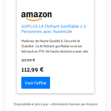
GOPLUS Lit Flottant Gonflable 2-3
Personnes avec Auvent,Ile
Gonflable Flottuer Geant pour
Piscine,Plage,Terrasse,Charge Max
Matériau de Haute Qualité & Sécurité et
180 KG,186X186 X 155 CM sans
Stabilité : Ce lit flottant gonflable rond est
Souffleur (Rond)
fabriqué en PVC de haute résistance avec des
coutures fines pour une durabilité garantie. Le
122,99 €
lit gonflable est équipé de tiges en fibre de
112,99 €
verre solides pour assurer sécurité et fiabilité
et résister aux fluctuations. Sièges et Coussins
Confortables : Ce lit flottant gonflable est doté
d'un dossier et d'accoudoirs qui épousent
parfaitement les courbes de votre corps, vous
permettant de vous reposer dans votre
position préférée. L'espace assis spacieux offre
beaucoup de place pour se détendre, et les 3
Disponibilité et prix à jour – informations fournies par Amazon
coussins gonflables amovibles sont faciles à