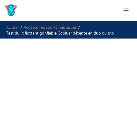
Aller
Rechercher
au
contenu
Accueil
Accessoires sports nautiques
Test du lit flottant gonflable Goplus : détente en duo ou trio