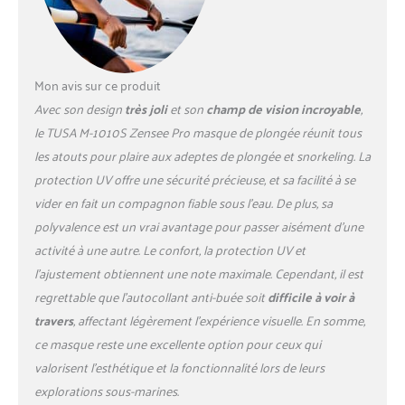
transmission de la lumière à
95 %, résultant en une
amélioration significative
des couleurs, de la clarté, du
contraste et une meilleure
Mon avis sur ce produit
vision générale sous l'eau.
Avec son design
très joli
et son
champ de vision incroyable
,
Verre optique Crystal View :
le TUSA M-1010S Zensee Pro masque de plongée réunit tous
offre une clarté, une couleur
les atouts pour plaire aux adeptes de plongée et snorkeling. La
et une transmission de la
lumière supérieures par
protection UV offre une sécurité précieuse, et sa facilité à se
rapport aux lentilles en verre
vider en fait un compagnon fiable sous l’eau. De plus, sa
standard. Jusqu'à 15 % de la
polyvalence est un vrai avantage pour passer aisément d’une
lumière disponible peut être
activité à une autre. Le confort, la protection UV et
perdue avec une lentille en
l’ajustement obtiennent une note maximale. Cependant, il est
verre standard en raison des
impuretés et de la
regrettable que l’autocollant anti-buée soit
difficile à voir à
réflectivité. Les verres
travers
, affectant légèrement l’expérience visuelle. En somme,
CrystalView de TUSA
ce masque reste une excellente option pour ceux qui
transmettent jusqu'à 95 %
valorisent l’esthétique et la fonctionnalité lors de leurs
de la lumière disponible au
plongeur pour une vision
explorations sous-marines.