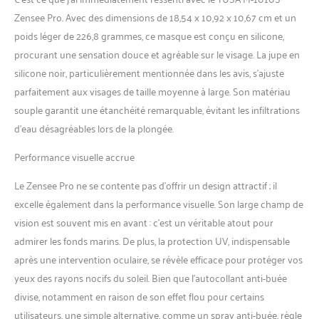
météorologiques lors de la
Zensee Pro. Avec des dimensions de 18,54 x 10,92 x 10,67 cm et un
plongée. Traitement des
poids léger de 226,8 grammes, ce masque est conçu en silicone,
verres antireflet (A/R) : le
procurant une sensation douce et agréable sur le visage. La jupe en
traitement antireflet (A/R) de
Tusa diminue la lumière
silicone noir, particulièrement mentionnée dans les avis, s’ajuste
réfléchie interne et externe.
parfaitement aux visages de taille moyenne à large. Son matériau
Cette réduction augmente la
souple garantit une étanchéité remarquable, évitant les infiltrations
transmission de la lumière à
d’eau désagréables lors de la plongée.
95 %, résultant en une
amélioration significative
Performance visuelle accrue
des couleurs, de la clarté, du
contraste et une meilleure
Le Zensee Pro ne se contente pas d’offrir un design attractif ; il
vision générale sous l'eau.
excelle également dans la performance visuelle. Son large champ de
Verre optique Crystal View :
offre une clarté, une couleur
vision est souvent mis en avant : c’est un véritable atout pour
et une transmission de la
admirer les fonds marins. De plus, la protection UV, indispensable
lumière supérieures par
après une intervention oculaire, se révèle efficace pour protéger vos
rapport aux lentilles en verre
yeux des rayons nocifs du soleil. Bien que l’autocollant anti-buée
standard. Jusqu'à 15 % de la
divise, notamment en raison de son effet flou pour certains
lumière disponible peut être
perdue avec une lentille en
utilisateurs, une simple alternative, comme un spray anti-buée, règle