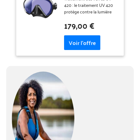
420 : le traitement UV 420
protège contre la lumière
nocive à haute énergie
179,00 €
visible (HEV) et son potentiel
d'endommager la rétine. La
lumière HEV n'est pas
seulement présente les jours
ensoleillés, mais aussi les
jours couverts. Par
conséquent, il est
extrêmement important de
protéger vos yeux contre les
rayons UV et HEV dans
toutes les conditions
météorologiques lors de la
plongée. Traitement des
verres antireflet (A/R) : le
traitement antireflet (A/R) de
Tusa diminue la lumière
réfléchie interne et externe.
Cette réduction augmente la