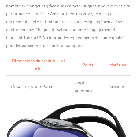
Zensee, la jupe en silicone
nombreux plongeurs grâce à ses caractéristiques innovantes et à sa
s'adapte directement à
performance. Lancé sur Amazon.fr en juin 2022, ce masque a
l'objectif. Il est compact, plus
léger et incroyablement
rapidement capté l’attention grâce à son design ingénieux et son
confortable. Livré dans un
confort inégalé. Chaque utilisation confirme l’engagement du
étui à masque respectueux
fabricant Tabata USA à fournir des équipements de haute qualité
de l'environnement
pour les passionnés de sports aquatiques.
Dimensions du produit (L x l
Poids
Matériau
x h)
226,8
18,54 x 10,92 x 10,67 cm
Silicone
grammes