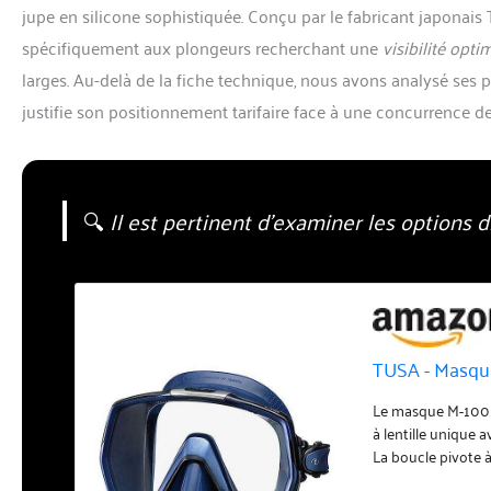
jupe en silicone sophistiquée. Conçu par le fabricant japonais
spécifiquement aux plongeurs recherchant une
visibilité opti
larges. Au-delà de la fiche technique, nous avons analysé se
justifie son positionnement tarifaire face à une concurrence d
🔍
Il est pertinent d’examiner les options
TUSA - Masqu
Le masque M-1001
à lentille unique
La boucle pivote à
ajustement optima