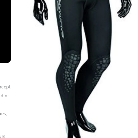
ncept
din :
ues,
urs