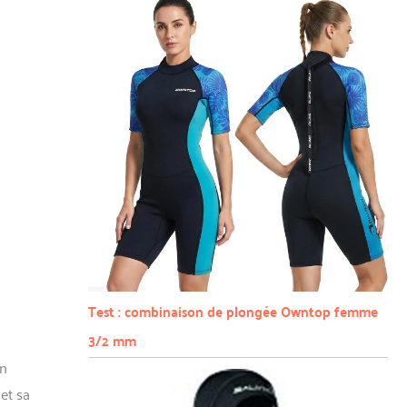
Test : combinaison de plongée Owntop femme
3/2 mm
un
et sa