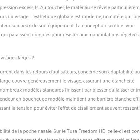
 pression excessifs. Au toucher, le matériau se révèle particulière
rs du visage. L’esthétique globale est moderne, un critère qui, bi
ilisateur soucieux de son équipement. La conception semble avoir
es qui paraissent conçues pour résister aux manipulations répétées,
visages larges ?
rent dans les retours d’utilisateurs, concerne son adaptabilité a
e large couvre généreusement le visage, assurant une étanchéité
e nombreux modèles standards finissent par blesser ou laisser entr
endeur en bouche), ce modèle maintient une barrière étanche effi
sant la tension pour éviter l’effet de cisaillement souvent ressenti
bilité de la poche nasale. Sur le Tusa Freedom HD, celle-ci est co
our du nez permet de pincer les narines sans effort excessif, même