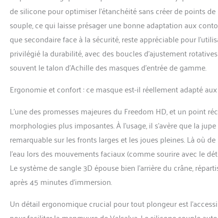
de silicone pour optimiser l’étanchéité sans créer de points de
souple, ce qui laisse présager une bonne adaptation aux contou
que secondaire face à la sécurité, reste appréciable pour l’ut
privilégié la durabilité, avec des boucles d’ajustement rotativ
souvent le talon d’Achille des masques d’entrée de gamme.
Ergonomie et confort : ce masque est-il réellement adapté aux 
L’une des promesses majeures du Freedom HD, et un point récur
morphologies plus imposantes. À l’usage, il s’avère que la jup
remarquable sur les fronts larges et les joues pleines. Là où d
l’eau lors des mouvements faciaux (comme sourire avec le dét
Le système de sangle 3D épouse bien l’arrière du crâne, répartis
après 45 minutes d’immersion.
Un détail ergonomique crucial pour tout plongeur est l’accessi
pour faciliter la manœuvre de Valsalva. Le silicone souple aut