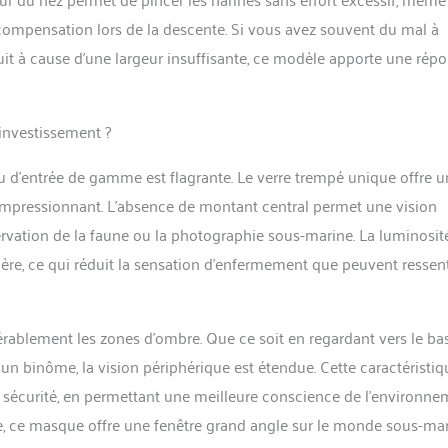
 compensation lors de la descente. Si vous avez souvent du mal à
it à cause d’une largeur insuffisante, ce modèle apporte une rép
l’investissement ?
 d’entrée de gamme est flagrante. Le verre trempé unique offre u
e impressionnant. L’absence de montant central permet une vision
ervation de la faune ou la photographie sous-marine. La luminosit
ière, ce qui réduit la sensation d’enfermement que peuvent ressent
dérablement les zones d’ombre. Que ce soit en regardant vers le ba
re un binôme, la vision périphérique est étendue. Cette caractéristiq
a sécurité, en permettant une meilleure conscience de l’environn
ale, ce masque offre une fenêtre grand angle sur le monde sous-ma