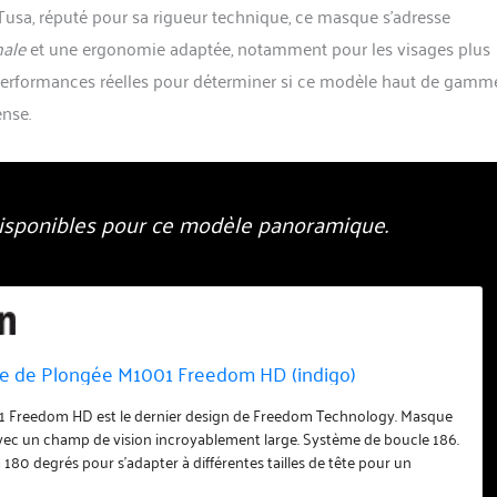
 Tusa, réputé pour sa rigueur technique, ce masque s’adresse
male
et une ergonomie adaptée, notamment pour les visages plus
s performances réelles pour déterminer si ce modèle haut de gamm
ense.
 disponibles pour ce modèle panoramique.
e de Plongée M1001 Freedom HD (indigo)
 Freedom HD est le dernier design de Freedom Technology. Masque
 avec un champ de vision incroyablement large. Système de boucle 186.
 180 degrés pour s'adapter à différentes tailles de tête pour un
l. Le cadre mince et la rotation de la boucle permettent au masque