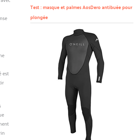
Test : masque et palmes AosDero antibuée pour
plongée
onse
ne
é est
ir
s
ue
ement
rin