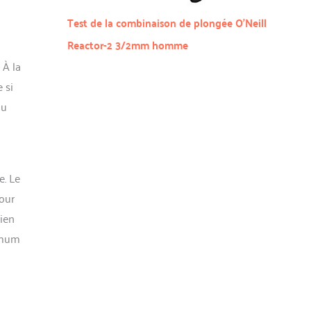
Test de la combinaison de plongée O’Neill
Reactor-2 3/2mm homme
 À la
 si
du
e. Le
our
bien
nimum