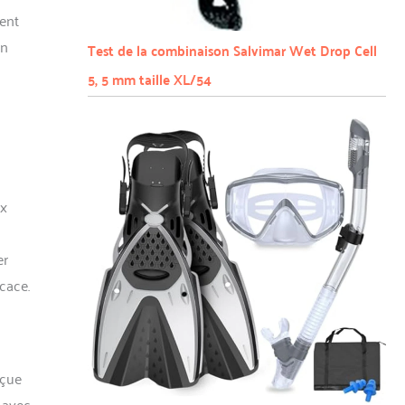
ment
en
Test de la combinaison Salvimar Wet Drop Cell
5, 5 mm taille XL/54
ux
er
cace.
nçue
 avec