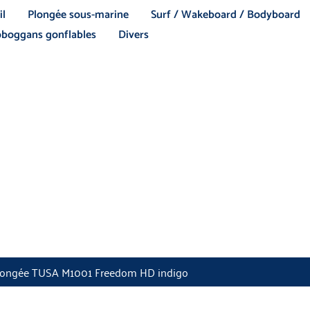
il
Plongée sous-marine
Surf / Wakeboard / Bodyboard
boggans gonflables
Divers
longée TUSA M1001 Freedom HD indigo