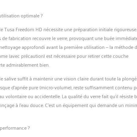
tilisation optimale ?
e Tusa Freedom HD nécessite une préparation initiale rigoureuse.
sus de fabrication recouvre le verre, provoquant une buée immédiate
un nettoyage approfondi avant la première utilisation — la méthode 
amme (avec précaution) est nécessaire pour retirer cette couche
orte admirablement bien.
e salive suffit à maintenir une vision claire durant toute la plongé
asque d’apnée pure (micro-volume), reste suffisamment contenu p
 volontaire ou accidentelle. La qualité du verre fait qu’il résiste 
ès rinçage à l’eau douce. C’est un équipement qui demande un mi
e performance ?