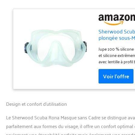
Sherwood Scuba
plongée sous-M
Jupe 100 % silicone 
et silicone extrême
avec lentille à prof
transparente mate
Design et confort d’utilisation
Le Sherwood Scuba Rona Masque sans Cadre se distingue avan
parfaitement aux formes du visage, il offre un confort optimal
seulement une étanchéité parfaite mais également une grande