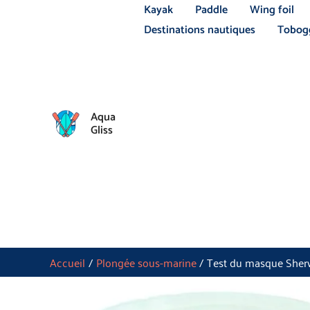
Aller
Kayak
Paddle
Wing foil
au
Destinations nautiques
Tobogg
contenu
Aqua
Gliss
Accueil
Plongée sous-marine
Test du masque Sher