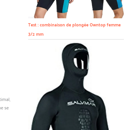
Test : combinaison de plongée Owntop femme
3/2 mm
imal,
ue se