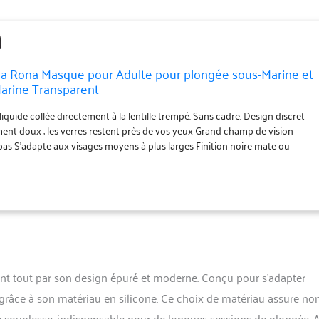
 Rona Masque pour Adulte pour plongée sous-Marine et
arine Transparent
liquide collée directement à la lentille trempé. Sans cadre. Design discret
ment doux ; les verres restent près de vos yeux Grand champ de vision
il bas S'adapte aux visages moyens à plus larges Finition noire mate ou
t tout par son design épuré et moderne. Conçu pour s’adapter
 grâce à son matériau en silicone. Ce choix de matériau assure no
 souplesse, indispensable pour de longues sessions de plongée. 