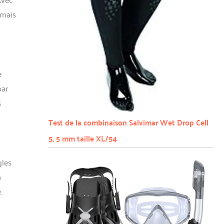
 mais
e
par
s
Test de la combinaison Salvimar Wet Drop Cell
5, 5 mm taille XL/54
gles
a
.