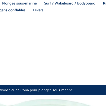
Plongée sous-marine
Surf / Wakeboard / Bodyboard
R
ans gonflables
Divers
wood Scuba Rona pour plongée sous-marine