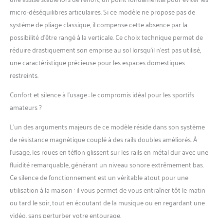
fluide et silencieux. Le
micro-déséquilibres articulaires. Si ce modèle ne propose pas de
rameur domestique Q1S
système de pliage classique, il compense cette absence par la
vous permet de vous
entraîner sans déranger
possibilité d’être rangé à la verticale. Ce choix technique permet de
votre famille. Conception à
réduire drastiquement son emprise au sol lorsqu’il n’est pas utilisé,
double rail pour une
une caractéristique précieuse pour les espaces domestiques
utilisation fluide et
restreints.
confortable : Notre
conception à double rail
Confort et silence à l’usage : le compromis idéal pour les sportifs
imite celle d'un rameur en
bois, offrant une plus
amateurs ?
grande stabilité que les
L’un des arguments majeurs de ce modèle réside dans son système
modèles à rail unique et
empêchant efficacement
de résistance magnétique couplé à des rails doubles améliorés. À
le basculement pendant
l’usage, les roues en téflon glissent sur les rails en métal dur avec une
l'aviron. Avec une capacité
fluidité remarquable, générant un niveau sonore extrêmement bas.
de charge maximale de
Ce silence de fonctionnement est un véritable atout pour une
158 kg, davantage
d'utilisateurs peuvent
utilisation à la maison : il vous permet de vous entraîner tôt le matin
atteindre leurs objectifs
ou tard le soir, tout en écoutant de la musique ou en regardant une
d'entraînement et de
vidéo, sans perturber votre entourage.