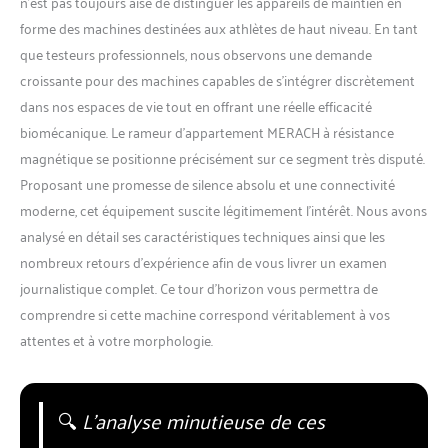
n’est pas toujours aisé de distinguer les appareils de maintien en
forme des machines destinées aux athlètes de haut niveau. En tant
que testeurs professionnels, nous observons une demande
croissante pour des machines capables de s’intégrer discrètement
dans nos espaces de vie tout en offrant une réelle efficacité
biomécanique. Le rameur d’appartement MERACH à résistance
magnétique se positionne précisément sur ce segment très disputé.
Proposant une promesse de silence absolu et une connectivité
moderne, cet équipement suscite légitimement l’intérêt. Nous avons
analysé en détail ses caractéristiques techniques ainsi que les
nombreux retours d’expérience afin de vous livrer un examen
journalistique complet. Ce tour d’horizon vous permettra de
comprendre si cette machine correspond véritablement à vos
attentes et à votre morphologie.
🔍
L’analyse minutieuse de ces