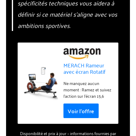
spécificités techniques vous aidera à
définir si ce matériel s’aligne avec vos
ambitions sportives.
MERACH Rameur
avec écran Rotatif
HD de 15,6 Pouces,
Rameur Magnétique
Ne manquez aucun
d'appartement,
moment : Ramez et suivez
Résistance
l'action sur l'écran 15,6
Silencieuse à 16
pouces. La projection sur
Niveaux, Double Rail
deux écrans (filaire/sans
Coulissant,
fil) vous permet de suivre
Compatible avec Les
les événements sportifs,
APP
les performances et les
Disponibilité et prix à jour – informations fournies par
conférences en direct.