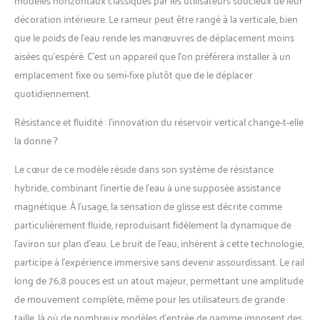
entraînements les plus
décoration intérieure. Le rameur peut être rangé à la verticale, bien
intenses et garantir
que le poids de l’eau rende les manœuvres de déplacement moins
fiabilité et longévité.
【RANGEMENT
aisées qu’espéré. C’est un appareil que l’on préférera installer à un
PRATIQUE】Inclinez
emplacement fixe ou semi-fixe plutôt que de le déplacer
simplement le rameur
quotidiennement.
pour le ranger
verticalement après usage.
Résistance et fluidité : l’innovation du réservoir vertical change-t-elle
Gain de place,
la donne ?
déplacement rapide et
facile dans les petits
Le cœur de ce modèle réside dans son système de résistance
espaces. 【MONITEUR
hybride, combinant l’inertie de l’eau à une supposée assistance
DIGITAL】Écran LCD clair
affichant calories, distance,
magnétique. À l’usage, la sensation de glisse est décrite comme
HRC/pouls (optionnel),
particulièrement fluide, reproduisant fidèlement la dynamique de
SPM, répétitions, temps,
l’aviron sur plan d’eau. Le bruit de l’eau, inhérent à cette technologie,
temps/500 m, total de
participe à l’expérience immersive sans devenir assourdissant. Le rail
coups et watts. Fonction
scan pour suivre vos
long de 76,8 pouces est un atout majeur, permettant une amplitude
progrès. 【REGARDEZ
de mouvement complète, même pour les utilisateurs de grande
COMME VOUS VOULEZ】
taille, là où de nombreux modèles d’entrée de gamme imposent des