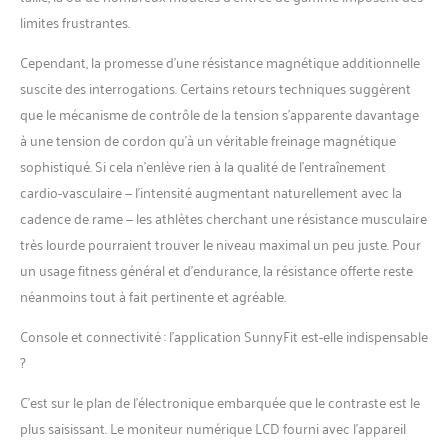
Placez votre appareil
limites frustrantes.
mobile dans le support
intégré pour suivre l’appli
Cependant, la promesse d’une résistance magnétique additionnelle
SunnyFit ou votre
suscite des interrogations. Certains retours techniques suggèrent
émission préférée pendant
l’entraînement.
que le mécanisme de contrôle de la tension s’apparente davantage
【POIGNÉES
à une tension de cordon qu’à un véritable freinage magnétique
CONFORTABLES】
sophistiqué. Si cela n’enlève rien à la qualité de l’entraînement
Poignées rembourrées et
cardio-vasculaire — l’intensité augmentant naturellement avec la
ergonomiques pour un
confort optimal et éviter
cadence de rame — les athlètes cherchant une résistance musculaire
les ampoules pendant les
très lourde pourraient trouver le niveau maximal un peu juste. Pour
longues séances de rame.
un usage fitness général et d’endurance, la résistance offerte reste
【MARQUE DE
néanmoins tout à fait pertinente et agréable.
RÉFÉRENCE】Avec plus
de 20 ans d’excellence,
Console et connectivité : l’application SunnyFit est-elle indispensable
Sunny Health & Fitness
?
propose du matériel haut
de gamme, un support
C’est sur le plan de l’électronique embarquée que le contraste est le
client dédié et des coachs
certifiés pour une
plus saisissant. Le moniteur numérique LCD fourni avec l’appareil
expérience FIT FOR