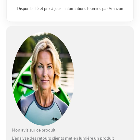
POUR LE CARDIO】
Disponibilité et prix à jour – informations fournies par Amazon
Rameur intérieur adapté
à tous : sportifs,
personnes en
rééducation ou seniors.
Travaillez le tronc et
profitez d’un
entraînement cardio
multifonction à faible
impact. 【RÉSISTANCE
HYDRO &
MAGNÉTIQUE】
Réservoir d’eau incliné à
60° avec 16 pales hydro,
offrant une résistance
combinée eau et
magnétique pour un
entraînement fluide.
【RAIL LONG】Rail de
glisse de 124 cm et
Mon avis sur ce produit
longueur d’entrejambe
L’analyse des retours clients met en lumière un produit