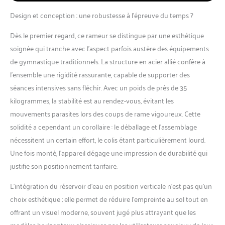
Travaillez le tronc et
Design et conception : une robustesse à l’épreuve du temps ?
profitez d’un entraînement
cardio multifonction à
Dès le premier regard, ce rameur se distingue par une esthétique
faible impact.
soignée qui tranche avec l’aspect parfois austère des équipements
【RÉSISTANCE HYDRO &
de gymnastique traditionnels. La structure en acier allié confère à
MAGNÉTIQUE】Réservoir
d’eau incliné à 60° avec 16
l’ensemble une rigidité rassurante, capable de supporter des
pales hydro, offrant une
séances intensives sans fléchir. Avec un poids de près de 35
résistance combinée eau
kilogrammes, la stabilité est au rendez-vous, évitant les
et magnétique pour un
mouvements parasites lors des coups de rame vigoureux. Cette
entraînement fluide.
【RAIL LONG】Rail de
solidité a cependant un corollaire : le déballage et l’assemblage
glisse de 124 cm et
nécessitent un certain effort, le colis étant particulièrement lourd.
longueur d’entrejambe 112
Une fois monté, l’appareil dégage une impression de durabilité qui
cm, convenant à presque
justifie son positionnement tarifaire.
toutes les morphologies
pour un confort optimal.
L’intégration du réservoir d’eau en position verticale n’est pas qu’un
【CONSTRUCTION
choix esthétique ; elle permet de réduire l’empreinte au sol tout en
DURABLE】Cadre robuste
en acier de qualité, conçu
offrant un visuel moderne, souvent jugé plus attrayant que les
pour résister aux
modèles horizontaux classiques par les utilisateurs soucieux de leur