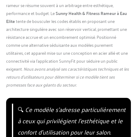
rameur se résume souvent à un arbitrage entre esthétique,
performance et budget. Le
Sunny Health & Fitness Rameur à Eau
Elite
tente de bousculer les codes établis en proposant une
architecture singulière avec son réservoir vertical, promettant une
résistance accrue et un encombrement optimisé. Positionné
comme une alternative séduisante aux modèles purement
utilitaires, cet appareil mise sur une conception en acier allié et une
connectivité via l’application SunnyFit pour séduire un public
exigeant.
Nous avons analysé ses caractéristiques techniques et les
retours d’utilisateurs pour déterminer si ce modèle tient ses
promesses face aux géants du secteur.
🔍
Ce modèle s’adresse particulièrement
à ceux qui privilégient l’esthétique et le
confort d’utilisation pour leur salon.