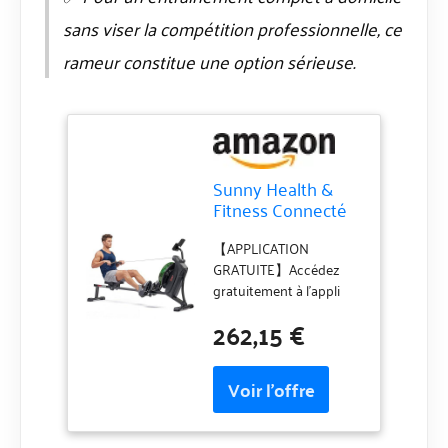
sans viser la compétition professionnelle, ce
rameur constitue une option sérieuse.
Sunny Health &
Fitness Connecté
Rameur Hydro-
Magnétique pour
【APPLICATION
Cardio Complet
GRATUITE】Accédez
gratuitement à l’appli
SunnyFit avec tout
262,15 €
produit Sunny, sans
abonnement ! +1 000
séances guidées, 10 000
visites virtuelles, suivi
des progrès, défis et bien
plus encore. 【CONÇU