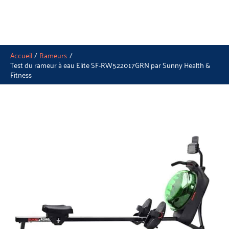
Accueil
Rameurs
Test du rameur à eau Elite SF-RW522017GRN par Sunny Health &
Fitness