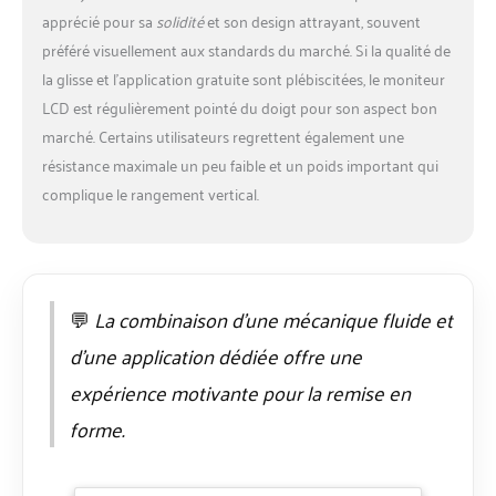
112 cm, convenant à
apprécié pour sa
solidité
et son design attrayant, souvent
presque toutes les
morphologies pour un
préféré visuellement aux standards du marché. Si la qualité de
confort optimal.
la glisse et l’application gratuite sont plébiscitées, le moniteur
【CONSTRUCTION
LCD est régulièrement pointé du doigt pour son aspect bon
DURABLE】Cadre
marché. Certains utilisateurs regrettent également une
robuste en acier de
résistance maximale un peu faible et un poids important qui
qualité, conçu pour
résister aux
complique le rangement vertical.
entraînements les plus
intenses et garantir
fiabilité et longévité.
【RANGEMENT
PRATIQUE】Inclinez
💬
La combinaison d’une mécanique fluide et
simplement le rameur
d’une application dédiée offre une
pour le ranger
verticalement après
expérience motivante pour la remise en
usage. Gain de place,
déplacement rapide et
forme.
facile dans les petits
espaces. 【MONITEUR
DIGITAL】Écran LCD