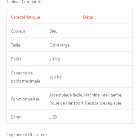
Tableau Comparatif
votre téléphone sur le
support de tablette. Accédez
Caractéristique
Détail
à l'application Kinomap/
Fitshow ou profitez de vos
Couleur
Bleu
émissions, films ou musiques
préférés pour rendre vos
entraînements plus
Taille
Extra large
agréables.
Poids
20 kg
Capacité de
120 kg
poids maximale
Assemblage facile, Machine intelligente,
Fonctionnalités
Roue de transport, Résistance réglable
Écran
LCD
Expérience Utilisateur