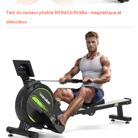
Test du rameur pliable MERACH R15B4 : magnétique et
silencieux