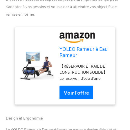
s’adapter à vos besoins et vous aider à atteindre vos objectifs de
remise en forme.
YOLEO Rameur à Eau
Rameur
d'appartement avec
Réservoir d'eau Ecran
【RÉSERVOIR ET RAIL DE
LCD et Moniteur avec
CONSTRUCTION SOLIDE】
Fonction Bluetooth
Le réservoir d'eau d'une
Capacité de Poids 120
capacité de 10 L est
KG (Bleu)
extrêmement solide et
durable. Grâce à la
conception spéciale Zero-
Leak, il n'y a aucun risque de
fuite, que la machine soit
Design et Ergonomie
posée à plat sur le sol ou
repliée. Le châssis principal
Le YOLEO Rameur à Eau se démarque par son design élégant et