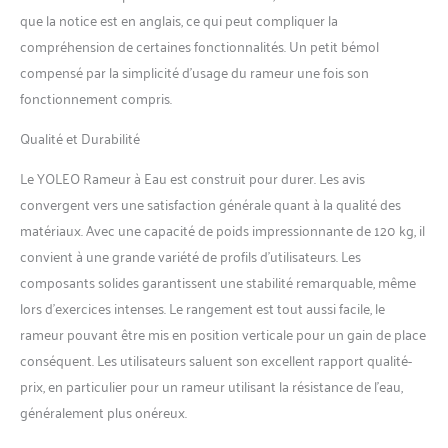
rameur à l'application App,
que la notice est en anglais, ce qui peut compliquer la
plongez dans des
environnements virtuels de
compréhension de certaines fonctionnalités. Un petit bémol
rame époustouflants, des
compensé par la simplicité d’usage du rameur une fois son
lacs paisibles aux rivières
fonctionnement compris.
stimulantes 【EXPÉRIENCE
DE RAMEZ FLUIDE ET
Qualité et Durabilité
RÉALISTE】 Notre rameur
résistant à l'eau offre une
Le YOLEO Rameur à Eau est construit pour durer. Les avis
expérience de rame fluide et
convergent vers une satisfaction générale quant à la qualité des
réaliste grâce à notre
matériaux. Avec une capacité de poids impressionnante de 120 kg, il
système de résistance à l'eau
avancé, le réservoir d'eau
convient à une grande variété de profils d’utilisateurs. Les
dispose de 6 repères de
composants solides garantissent une stabilité remarquable, même
niveau d'eau et la quantité
lors d’exercices intenses. Le rangement est tout aussi facile, le
d'eau peut être augmentée
rameur pouvant être mis en position verticale pour un gain de place
ou diminuée selon l'intensité
conséquent. Les utilisateurs saluent son excellent rapport qualité-
requise 【NOUVEAU
DESIGN AMÉLIORÉ】Le
prix, en particulier pour un rameur utilisant la résistance de l’eau,
support de tablette ajouté
généralement plus onéreux.
améliore votre expérience
d'entraînement en plaçant