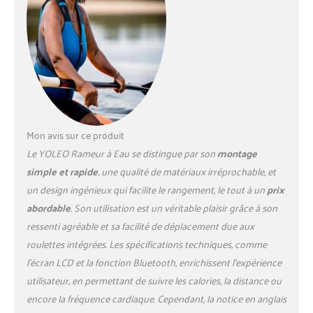
maximale de 300 lb. Avec 2
stabilisateurs épais, vous ne
sentirez aucune oscillation
en ramant dessus.
【AFFICHAGE RÉGLABLE À
360 DEGRÉS】 Ce rameur
est doté d'un écran
électronique orientable à
360 degrés pour afficher
Mon avis sur ce produit
une gamme complète de
Le YOLEO Rameur à Eau se distingue par son
montage
données d'entraînement, de
SCAN et TIME à DIST et CAL,
simple et rapide
, une qualité de matériaux irréprochable, et
vous offrant un contrôle
un design ingénieux qui facilite le rangement, le tout à un
prix
total sur votre routine
abordable
. Son utilisation est un véritable plaisir grâce à son
d'exercice 【MONITEUR
ressenti agréable et sa facilité de déplacement due aux
CONNECTÉ À APP】
Connectez notre machine à
roulettes intégrées. Les spécifications techniques, comme
rameur à l'application App,
l’écran LCD et la fonction Bluetooth, enrichissent l’expérience
plongez dans des
utilisateur, en permettant de suivre les calories, la distance ou
environnements virtuels de
encore la fréquence cardiaque. Cependant, la notice en anglais
rame époustouflants, des