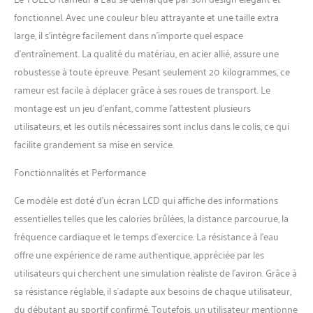
et le rail sont en acier qui ne
fonctionnel. Avec une couleur bleu attrayante et une taille extra
nécessite pratiquement
large, il s’intègre facilement dans n’importe quel espace
aucun entretien et peut
supporter une charge
d’entraînement. La qualité du matériau, en acier allié, assure une
maximale de 300 lb. Avec 2
robustesse à toute épreuve. Pesant seulement 20 kilogrammes, ce
stabilisateurs épais, vous ne
rameur est facile à déplacer grâce à ses roues de transport. Le
sentirez aucune oscillation
montage est un jeu d’enfant, comme l’attestent plusieurs
en ramant dessus.
【AFFICHAGE RÉGLABLE À
utilisateurs, et les outils nécessaires sont inclus dans le colis, ce qui
360 DEGRÉS】 Ce rameur
facilite grandement sa mise en service.
est doté d'un écran
électronique orientable à
Fonctionnalités et Performance
360 degrés pour afficher
une gamme complète de
Ce modèle est doté d’un écran LCD qui affiche des informations
données d'entraînement, de
essentielles telles que les calories brûlées, la distance parcourue, la
SCAN et TIME à DIST et CAL,
fréquence cardiaque et le temps d’exercice. La résistance à l’eau
vous offrant un contrôle
offre une expérience de rame authentique, appréciée par les
total sur votre routine
d'exercice 【MONITEUR
utilisateurs qui cherchent une simulation réaliste de l’aviron. Grâce à
CONNECTÉ À APP】
sa résistance réglable, il s’adapte aux besoins de chaque utilisateur,
Connectez notre machine à
du débutant au sportif confirmé. Toutefois, un utilisateur mentionne