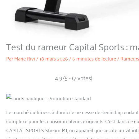
Test du rameur Capital Sports : m
Par
Marie Rivi
/
18 mars 2026
/
6 minutes de lecture
/
Rameur
4.9/5 - (7 votes)
Le marché du fitness à domicile ne cesse de s’enrichir, rendan
complexe pour les consommateurs exigeants. C’est dans ce conte
CAPITAL SPORTS Stream M1, un appareil qui suscite un vif inté
résistance magnétique, ce modèle ambitionne de concilier un vér