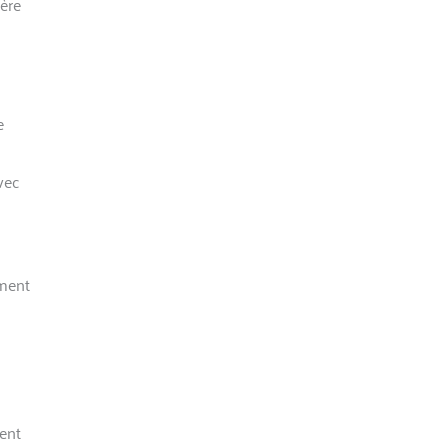
ière
e
avec
ement
ent