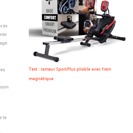
nces
ente
age.
Test : rameur SportPlus pliable avec frein
des
magnétique
nsion
e le