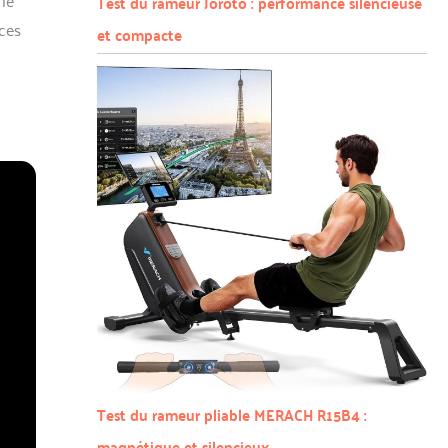
Test du rameur Joroto : performance silencieuse
nces
et compacte
Test du rameur pliable MERACH R15B4 :
magnétique et silencieux