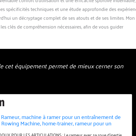
e ses spécificités techniques et une étude approfondie des expérie
rd’hui un décryptage complet de ses atouts et de ses limites. Mon
es les clés de compréhension nécessaires, afin de vous guider
 de cet équipement permet de mieux cerner son
s Rameur, machine à ramer pour un entraînement de
e, Rowing Machine, home-trainer, rameur pour un
à domicile 150kg, pliable, résistance magnétique 8-
UX POUR LES ARTICULATIONS : Le rameur avec sa roue d'inertie