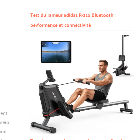
Test du rameur adidas R-21x Bluetooth :
performance et connectivité
ment
ameur
une
 le