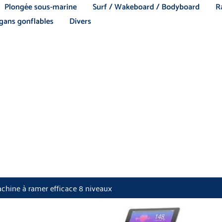
Plongée sous-marine
Surf / Wakeboard / Bodyboard
R
ans gonflables
Divers
achine à ramer efficace 8 niveaux