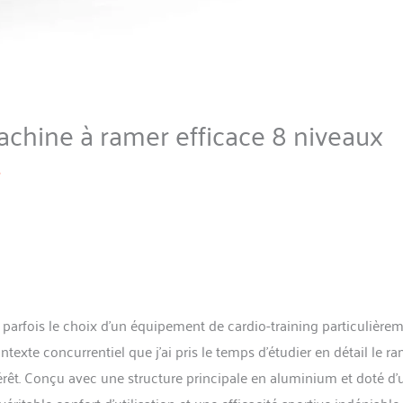
achine à ramer efficace 8 niveaux
s
t parfois le choix d’un équipement de cardio-training particulière
xte concurrentiel que j’ai pris le temps d’étudier en détail le r
rêt. Conçu avec une structure principale en aluminium et doté d’
itable confort d’utilisation et une efficacité sportive indéniable,