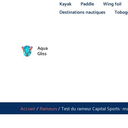
Aller
Kayak
Paddle
Wing foil
au
Destinations nautiques
Tobogg
contenu
Aqua
Gliss
Accueil
Rameurs
Test du rameur Capital Sports : m