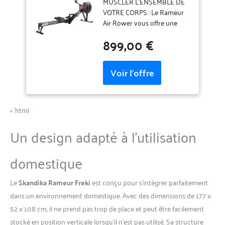
- Tirage Central à
MUSCLER L'ENSEMBLE DE
Chaîne - Système de
VOTRE CORPS : Le Rameur
Freinage à Air - 10
Air Rower vous offre une
Niveaux de
expérience de rameur
899,00 €
Résistance Ajustables
inégalée, combinant
- Fonctionnalités
performance et confort.
Avancées
Grâce à son système de
freinage à air et à son tirage
central à chaîne, il est
reconnu comme une
référence en aviron indoor.
« `html
SPORT A LA MAISON : Grâce
à ses 10 niveaux de
Un design adapté à l’utilisation
résistance ajustable vous
pouvez personnaliser
domestique
l'intensité de vos
entraînements pour
atteindre vos objectifs. Le
Le
Skandika Rameur Freki
est conçu pour s’intégrer parfaitement
rameur est idéal pour un
dans un environnement domestique. Avec des dimensions de 177 x
usage intense et
52 x 108 cm, il ne prend pas trop de place et peut être facilement
professionnel jusqu'à 30h
stocké en position verticale lorsqu’il n’est pas utilisé. Sa structure
par semaine. Il est garanti