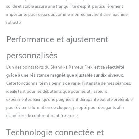
cinq ans sur le châssis et
solide et stable assure une tranquillité d’esprit, particulièrement
deux ans sur les pièces
importante pour ceux qui, comme moi, recherchent une machine
d'usures. COMPATIBILITÉ
robuste.
Kinomap : Offrez une toute
nouvelle dimension à vos
Performance et ajustement
entraînements grâce à
l’application Kinomap.
personnalisés
Accédez à des programmes
personnalisés, des vidéos
immersives et un mode
L’un des points forts du Skandika Rameur Freki est sa
réactivité
multijoueur pour repousser
grâce à une résistance magnétique ajustable sur dix niveaux
.
vos limites. Transformez
Cette fonctionnalité m’a permis de varier l’intensité de mes séances,
chaque séance en voyage
grâce à des parcours filmés
idéale tant pour les débutants que pour les utilisateurs
aux paysages à couper le
expérimentés. Bien qu’une poignée antidérapante eût été préférable
souffle… Le tout, simplement
pour éviter la formation de cloques, j’ai opté pour des gants afin
via une connexion sans fil !
d’améliorer le confort durant l’exercice.
SUIVI DE PROGRÈS : Vos
performances s’affichent
Technologie connectée et
grâce à l'écran LED 9
fonctions : temps