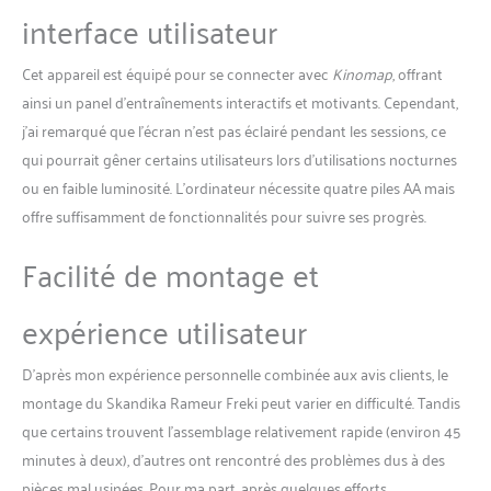
d'entraînement, distance,
interface utilisateur
calories, compteur de coups
de rame et coups de rame
Cet appareil est équipé pour se connecter avec
Kinomap
, offrant
par minute. RAMEUR
ainsi un panel d’entraînements interactifs et motivants. Cependant,
PROFESSIONNEL: Le AIR
ROWER de Care Fitness a un
j’ai remarqué que l’écran n’est pas éclairé pendant les sessions, ce
châssis en acier haute
qui pourrait gêner certains utilisateurs lors d’utilisations nocturnes
résistance et une poutre
ou en faible luminosité. L’ordinateur nécessite quatre piles AA mais
d'1m20 en aluminium. Il
offre suffisamment de fonctionnalités pour suivre ses progrès.
possède une résistance à air
sur 10 niveaux et un
Facilité de montage et
ordinateur 9 fonctions.
Grâce à ses stabilisateurs
avant et arrière et sa masse
expérience utilisateur
d'inertie de 7 kg, entraînez
vous comme un
D’après mon expérience personnelle combinée aux avis clients, le
professionnel.
montage du Skandika Rameur Freki peut varier en difficulté. Tandis
que certains trouvent l’assemblage relativement rapide (environ 45
minutes à deux), d’autres ont rencontré des problèmes dus à des
pièces mal usinées. Pour ma part, après quelques efforts