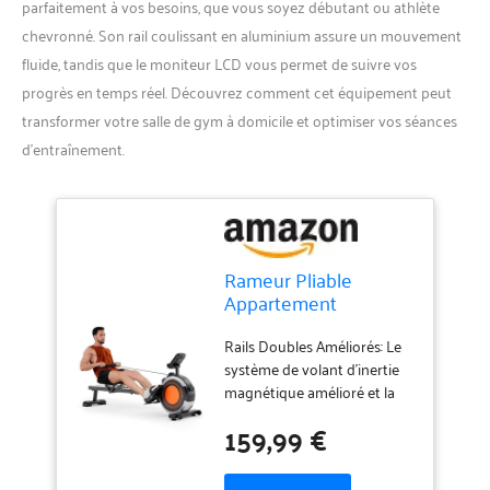
parfaitement à vos besoins, que vous soyez débutant ou athlète
chevronné. Son rail coulissant en aluminium assure un mouvement
fluide, tandis que le moniteur LCD vous permet de suivre vos
progrès en temps réel. Découvrez comment cet équipement peut
transformer votre salle de gym à domicile et optimiser vos séances
d’entraînement.
Rameur Pliable
Appartement
Freinage Magnétique
16 Niv de Résistance
Rails Doubles Améliorés: Le
système de volant d'inertie
magnétique amélioré et la
conception unique à double
159,99 €
rail vous permettent de
ramer sans bruit, sans
déranger les autres pendant