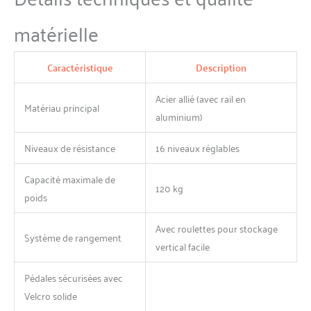
pas, et le coussin
ergonomique et moelleux
matérielle
vous assure un confort
optimal même après une
longue pratique. Les
Caractéristique
Description
rameurs Dripex peuvent être
connectés à des applications
Acier allié (avec rail en
comme Kinomap et FS. Ces
Matériau principal
aluminium)
technologies intelligentes
vous offrent des possibilités
d'entraînement interactives
Niveaux de résistance
16 niveaux réglables
directement chez vous.
Suivez vos progrès en temps
Capacité maximale de
120 kg
réel et améliorez votre
poids
expérience d'entraînement
grâce à des séances
Avec roulettes pour stockage
virtuelles interactives, des
Système de rangement
vertical facile
compétitions et des défis
personnalisés. Dripex
s'engage à fournir à ses
Pédales sécurisées avec
clients des services et des
Velcro solide
produits de la plus haute