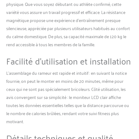
dispose de 16 niveaux de
physique. Que vous soyez débutant ou athlète confirmé, cette
résistance réglables,
variété vous assure un travail progressif et efficace. La résistance
s’adressant aussi bien aux
magnétique propose une expérience d’entraînement presque
débutants qu’aux athlètes
silencieuse, appréciée par plusieurs utilisateurs habitués au confort
chevronnés. Adaptez
facilement l’intensité de
du calme domestique. De plus, sa capacité maximale de 120 kg le
votre entraînement à vos
rend accessible à tous les membres de la famille.
objectifs personnels.
Capacité de charge allant
Facilité d’utilisation et installation
jusqu'à 158 kg et il convient
aux personnes mesurant
L’assemblage du rameur est rapide et intuitif : en suivant la notice
jusqu'à 1,93 m. Connecter
APP avec Écran LCD: L'écran
fournie, on peut le monter en moins de 20 minutes, même pour
LCD multifonction affiche
ceux qui ne sont pas spécialement bricoleurs. Côté utilisation, les
des statistiques sur le temps,
avis convergent sur sa simplicité : le moniteur LCD clair affiche
la distance, le nombre, le
toutes les données essentielles telles que la distance parcourue ou
total et les calories pour
suivre votre progression
le nombre de calories brûlées, rendant votre suivi fitness plus
pendant l'aviron. La pédale
motivant.
antidérapante élargie
soutient fermement chaque
Détails techniques et qualité