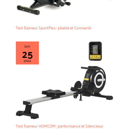
composants pendant 12 mois.
N'hésitez pas à nous contacter
pour toute question concernant
ce rameur ! CONTACTEZ-NOUS :
Connectez-vous à votre compte
Amazon > Retrouvez vos
Test Rameur SportPlus : pliable et Connecté
commandes > Cliquez sur le
vendeur > Cliquez sur « Poser une
question ».
Juin
25
2024
Test Rameur HOMCOM : performance et Silencieux