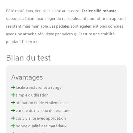
qualité. Nous offrons une-
Côté matériaux, rien n’est laissé au hasard : l’
acier allié robuste
garantie d'un an et une
politique de retour
s’associe à l’aluminium léger du rail coulissant pour offrir un appareil
inconditionnelle. Si vous
resistant mais maniable. Les pédales sont également bien conçues
avez des questions, n'hésitez
avec une attache sécurisée par Velcro qui assure une stabilité
pas à nous contacter. Notre
pendant l’exercice.
équipe dédiée au service
clientèle est toujours à votre
Bilan du test
disposition.
Avantages
facile à installer et à ranger
simple d’utilisation
utilisation fluide et silencieuse
variété de niveaux de résistance
convivialité avec application
bonne qualité des matériaux