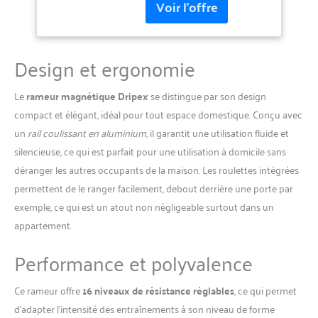
votre entraînement. La
conception à double rail
améliore la sécurité et la
stabilité pendant l'exercice.
Design et ergonomie
Vous pouvez ainsi vous
concentrer sur votre
Le
rameur magnétique Dripex
se distingue par son design
entraînement et le rendre
compact et élégant, idéal pour tout espace domestique. Conçu avec
plus agréable. Brûle-graisses
efficace pour tout le corps:
un
rail coulissant en aluminium
, il garantit une utilisation fluide et
Le rameur Dripex sollicite 90
silencieuse, ce qui est parfait pour une utilisation à domicile sans
% des muscles de votre
déranger les autres occupants de la maison. Les roulettes intégrées
corps. C'est comme un
permettent de le ranger facilement, debout derrière une porte par
jogging de 20 minutes. Il
brûle efficacement des
exemple, ce qui est un atout non négligeable surtout dans un
calories et vous aide à
appartement.
perdre du poids rapidement
tout en sollicitant vos bras,
Performance et polyvalence
vos jambes, votre ventre,
votre dos et vos fessiers. 16
Ce rameur offre
16 niveaux de résistance réglables
, ce qui permet
Niveaux de Résistance:
Notre rameur magnétique
d’adapter l’intensité des entraînements à son niveau de forme