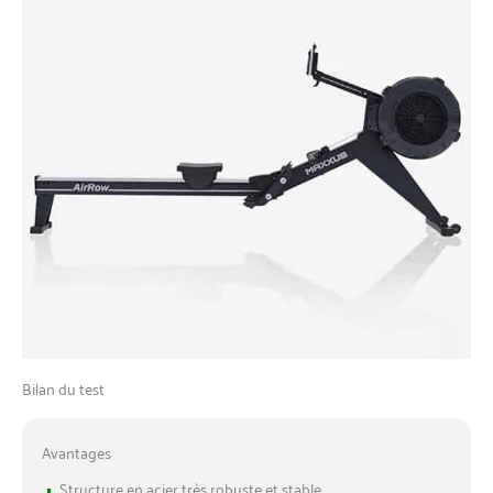
Bilan du test
Avantages
+
Structure en acier très robuste et stable