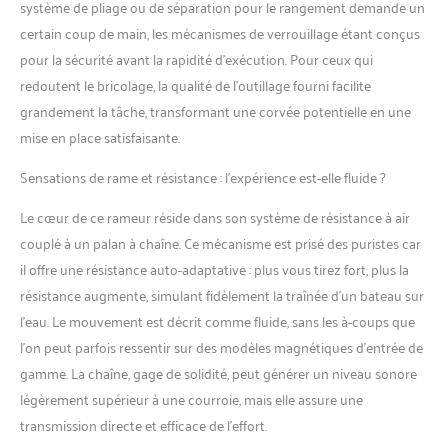
système de pliage ou de séparation pour le rangement demande un
fonction de votre pointure.
certain coup de main, les mécanismes de verrouillage étant conçus
CONTENU : 1 rameur
AirRow avec grand écran
pour la sécurité avant la rapidité d’exécution. Pour ceux qui
de contrôle, 2 piles 1.5 V,
redoutent le bricolage, la qualité de l’outillage fourni facilite
récepteur pour capteur
grandement la tâche, transformant une corvée potentielle en une
cardiaque ECG (de type
mise en place satisfaisante.
POLAR T34) et support
pour Smartphone.
Sensations de rame et résistance : l’expérience est-elle fluide ?
Le cœur de ce rameur réside dans son système de résistance à air
couplé à un palan à chaîne. Ce mécanisme est prisé des puristes car
il offre une résistance auto-adaptative : plus vous tirez fort, plus la
résistance augmente, simulant fidèlement la traînée d’un bateau sur
l’eau. Le mouvement est décrit comme fluide, sans les à-coups que
l’on peut parfois ressentir sur des modèles magnétiques d’entrée de
gamme. La chaîne, gage de solidité, peut générer un niveau sonore
légèrement supérieur à une courroie, mais elle assure une
transmission directe et efficace de l’effort.