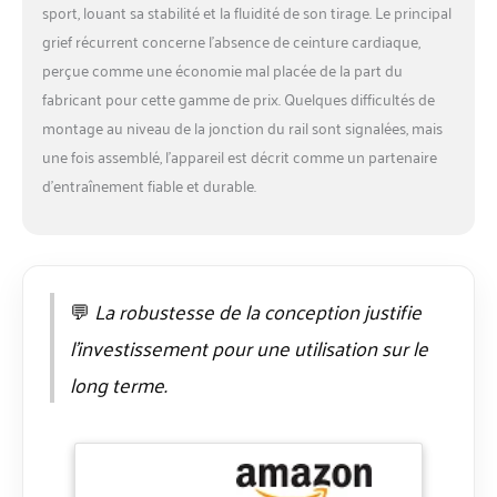
l'appareil (2 piles de 1.5 V
sport, louant sa stabilité et la fluidité de son tirage. Le principal
incluses).
grief récurrent concerne l’absence de ceinture cardiaque,
CARACTÉRISTIQUES -
perçue comme une économie mal placée de la part du
Dimension : 241 x 64 x
110 cm | Poids : 41 KG |
fabricant pour cette gamme de prix. Quelques difficultés de
Conception robuste et
montage au niveau de la jonction du rail sont signalées, mais
stable, avec une largeur
une fois assemblé, l’appareil est décrit comme un partenaire
amoindrie pour une
d’entraînement fiable et durable.
installation facilité dans
les petits espaces. |
Roulettes de transport
de haute qualité à
l'avant de l'appareil.
CONFORT OPTIMISÉ -
💬
La robustesse de la conception justifie
L'appareil est conçu
l’investissement pour une utilisation sur le
pour tout profil
d'utilisateur, y compris
long terme.
pour les grandes tailles,
jusqu'à 195 cm. Le
rameur peut accueillir
une charge maximale de
150 KG. L'assise est