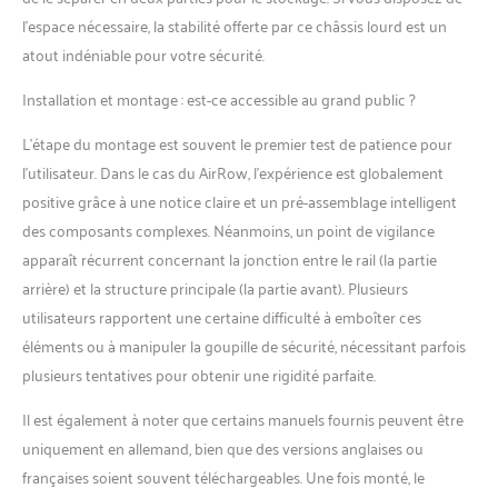
stable, avec une largeur
l’espace nécessaire, la stabilité offerte par ce châssis lourd est un
amoindrie pour une
atout indéniable pour votre sécurité.
installation facilité dans les
petits espaces. | Roulettes
Installation et montage : est-ce accessible au grand public ?
de transport de haute
qualité à l'avant de
L’étape du montage est souvent le premier test de patience pour
l'appareil. CONFORT
l’utilisateur. Dans le cas du AirRow, l’expérience est globalement
OPTIMISÉ - L'appareil est
positive grâce à une notice claire et un pré-assemblage intelligent
conçu pour tout profil
des composants complexes. Néanmoins, un point de vigilance
d'utilisateur, y compris
pour les grandes tailles,
apparaît récurrent concernant la jonction entre le rail (la partie
jusqu'à 195 cm. Le rameur
arrière) et la structure principale (la partie avant). Plusieurs
peut accueillir une charge
utilisateurs rapportent une certaine difficulté à emboîter ces
maximale de 150 KG.
éléments ou à manipuler la goupille de sécurité, nécessitant parfois
L'assise est confortable et
montée sur un roulement
plusieurs tentatives pour obtenir une rigidité parfaite.
à bille de haute qualité. Les
Il est également à noter que certains manuels fournis peuvent être
pédales sont dotées de
sangles à fermetures
uniquement en allemand, bien que des versions anglaises ou
rapide et peuvent être
françaises soient souvent téléchargeables. Une fois monté, le
réglées facilement en