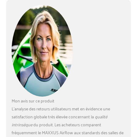
et s'avère donc très
pratique dans le choix
de son emplacement.
SUIVI AVEC MONITEUR
INCLINABLE - L'écran
LCD est inclinable, ce qui
vous permet de lire
facilement les données
affichées, quelle que soit
votre position. (données
affichées : Vitesse, Durée
d'entraînement,
Distance parcourue,
Nombre de calories
dépensées, Coups de
rame, Coups de rame
Mon avis sur ce produit
par minute, Fréquence
L’analyse des retours utilisateurs met en évidence une
cardiaque, Watts ) -
satisfaction globale très élevée concernant la
qualité
Plusieurs programmes
d'entraînement sont
intrinsèque
du produit. Les acheteurs comparent
enregistré dans
fréquemment le MAXXUS AirRow aux standards des salles de