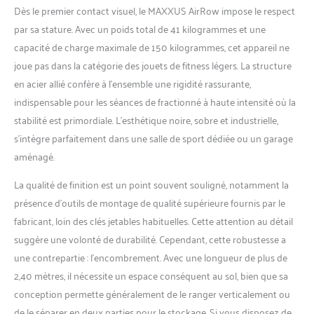
emplacement. SUIVI AVEC
Dès le premier contact visuel, le MAXXUS AirRow impose le respect
MONITEUR INCLINABLE -
par sa stature. Avec un poids total de 41 kilogrammes et une
L'écran LCD est inclinable,
capacité de charge maximale de 150 kilogrammes, cet appareil ne
ce qui vous permet de lire
facilement les données
joue pas dans la catégorie des jouets de fitness légers. La structure
affichées, quelle que soit
en acier allié confère à l’ensemble une rigidité rassurante,
votre position. (données
indispensable pour les séances de fractionné à haute intensité où la
affichées : Vitesse, Durée
stabilité est primordiale. L’esthétique noire, sobre et industrielle,
d'entraînement, Distance
parcourue, Nombre de
s’intègre parfaitement dans une salle de sport dédiée ou un garage
calories dépensées, Coups
aménagé.
de rame, Coups de rame
par minute, Fréquence
La qualité de finition est un point souvent souligné, notamment la
cardiaque, Watts ) -
présence d’outils de montage de qualité supérieure fournis par le
Plusieurs programmes
fabricant, loin des clés jetables habituelles. Cette attention au détail
d'entraînement sont
suggère une volonté de durabilité. Cependant, cette robustesse a
enregistré dans l'appareil
(2 piles de 1.5 V incluses).
une contrepartie : l’encombrement. Avec une longueur de plus de
CARACTÉRISTIQUES -
2,40 mètres, il nécessite un espace conséquent au sol, bien que sa
Dimension : 241 x 64 x 110
conception permette généralement de le ranger verticalement ou
cm | Poids : 41 KG |
de le séparer en deux parties pour le stockage. Si vous disposez de
Conception robuste et