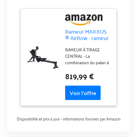
Rameur MAXXUS
® AirRow - rameur
avec résistance à
air et palan à
RAMEUR À TIRAGE
chaîne
CENTRAL - La
combinaison du palan à
chaîne et du système de
819,99 €
résistance à l'air permet
d'obtenir un mode de
rame particulièrement
réaliste. Le rameur
MAXXUS AirRow se
caractérise par un
mouvement très fluide
Disponibilité et prix à jour – informations fournies par Amazon
et sans à-coups. Il ne
nécessite aucune
alimentation électrique