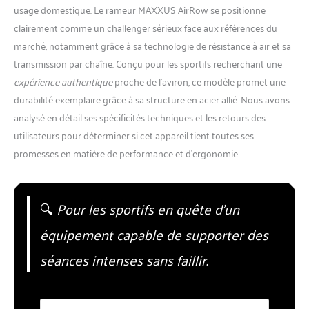
usage domestique. Le rameur MAXXUS AirRow se positionne
clairement comme un challenger sérieux face aux références du
marché, notamment grâce à sa technologie de résistance à air et sa
transmission par chaîne. Conçu pour les sportifs recherchant une
expérience authentique
proche de l’aviron, ce modèle promet une
durabilité exemplaire grâce à sa structure en acier allié. Nous avons
analysé en détail ses spécificités techniques et les retours des
utilisateurs pour déterminer si cet appareil tient toutes ses
promesses en matière de performance et d’ergonomie.
🔍
Pour les sportifs en quête d’un
équipement capable de supporter des
séances intenses sans faillir.